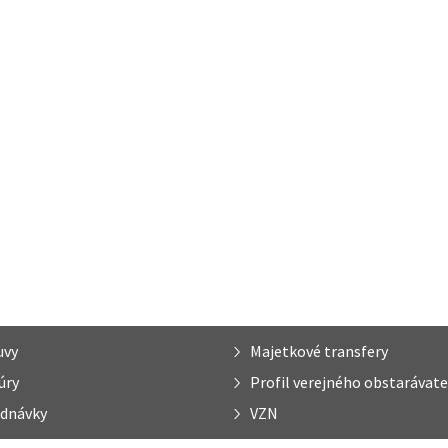
uvy
Majetkové transfery
úry
Profil verejného obstarávate
dnávky
VZN