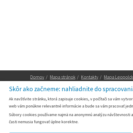
Domov
/
Mapa stránok
/
Kontakty
/
Mapa Leopold
Skôr ako začneme: nahliadnite do spracovani
Za obsah zodpovedá:
Ak navštívite stránku, ktorá zapisuje cookies, v počítači sa vám vytvo
web vám ponúkne relevantné informácie a bude sa vám pracovať jed
Mestský úrad Leopoldov
Súbory cookies používame najmä na anonymnú analýzu návštevnosti a v
Hlohovská cesta 1818/2A
časti nemusia fungovať úplne korektne.
920 41 Leopoldov