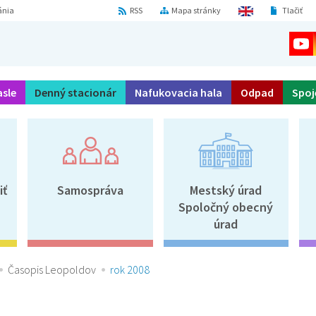
ánia
RSS
Mapa stránky
Tlačiť
asle
Denný stacionár
Nafukovacia hala
Odpad
Spoj
iť
Samospráva
Mestský úrad
Spoločný obecný
úrad
Časopis Leopoldov
rok 2008