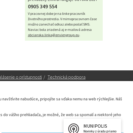
0905 349 554
V pracovnej dobe je na linke pracovník
životného prostredia. V mimopracovnom čase
možno zanechať odkaz alebo poslať SMS.
Naviac bola zriadená aj e-mailová adresa
obcianska.linka@enviengroup.eu
.
lásenie o prístupnosti
/
Technická podpora
ku navštívite nabudúce, pripojíte sa vďaka nemu na web rýchlejšie. Náš
Sekretariát:
sekretariat@leopoldov.sk
 do vášho prehliadača, je možné, že web sa spomalí a niektoré jeho
Primátorka:
primatorka@leopoldov.sk
Webmaster:
webmaster@leopoldov.sk
MUNIPOLIS
Novinky z úradu priamo