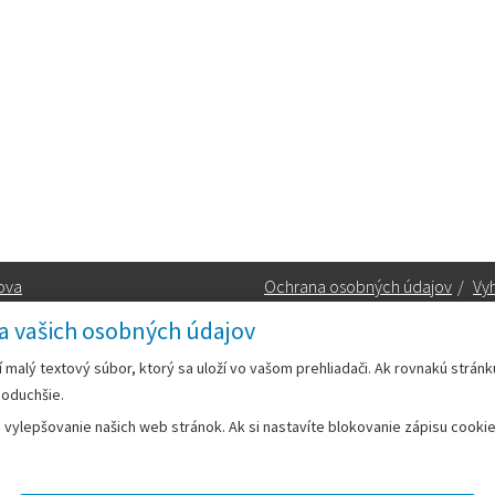
ova
Ochrana osobných údajov
/
Vyh
a vašich osobných údajov
Kontakt:
rí malý textový súbor, ktorý sa uloží vo vašom prehliadači. Ak rovnakú strán
noduchšie.
Telefón:
+42133/285 27 11
ylepšovanie našich web stránok. Ak si nastavíte blokovanie zápisu cookies
Email:
mesto@leopoldov.sk