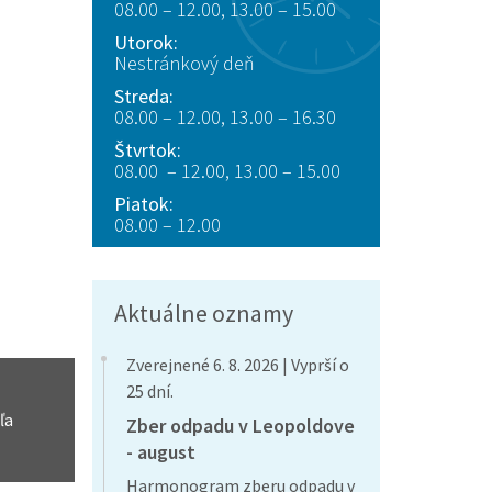
08.00 – 12.00, 13.00 – 15.00
Utorok:
Nestránkový deň
Streda:
08.00 – 12.00, 13.00 – 16.30
Štvrtok:
08.00 – 12.00, 13.00 – 15.00
Piatok:
08.00 – 12.00
Aktuálne oznamy
Zverejnené 6. 8. 2026 | Vyprší o
25 dní.
ľa
Zber odpadu v Leopoldove
- august
Harmonogram zberu odpadu v