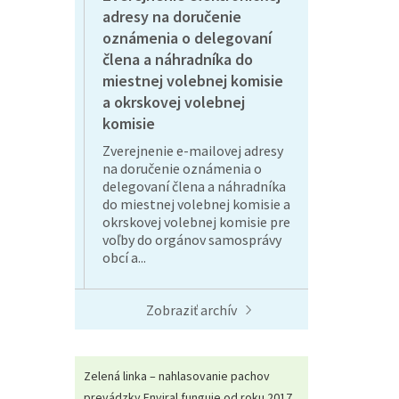
adresy na doručenie
oznámenia o delegovaní
člena a náhradníka do
miestnej volebnej komisie
a okrskovej volebnej
komisie
Zverejnenie e-mailovej adresy
na doručenie oznámenia o
delegovaní člena a náhradníka
do miestnej volebnej komisie a
okrskovej volebnej komisie pre
voľby do orgánov samosprávy
obcí a...
Zobraziť archív
Zelená linka – nahlasovanie pachov
prevádzky Enviral funguje od roku 2017