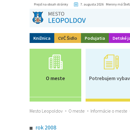
Prejsť na obsah stránky
7. augusta 2026 Meniny má Štef
Knižnica
CVČ Šidlo
Podujatia
Detské j
O meste
Potrebujem vybav
Mesto Leopoldov
O meste
Informácie o meste
rok 2008