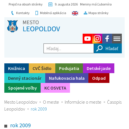
Prejsť na obsah stránky
9. augusta 2026 Meniny má Ľubomíra
Kontakty
Mobilná aplikácia
Mapa stránky
Hľadaj...
Knižnica
CVČ Šidlo
Podujatia
Detské jasle
Denný stacionár
Nafukovacia hala
Odpad
Spojené voľby
KC OSVETA
Mesto Leopoldov
O meste
Informácie o meste
Časopis
Leopoldov
rok 2009
rok 2009