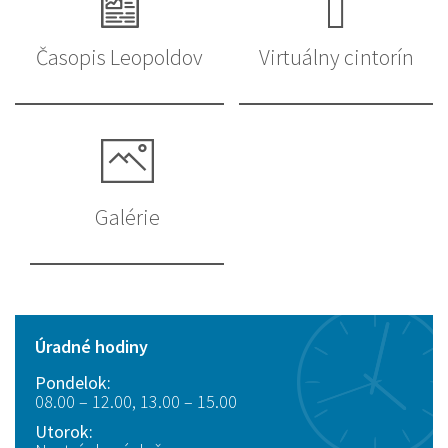
Časopis Leopoldov
Virtuálny cintorín
Galérie
Úradné hodiny
Pondelok:
08.00 – 12.00, 13.00 – 15.00
Utorok: