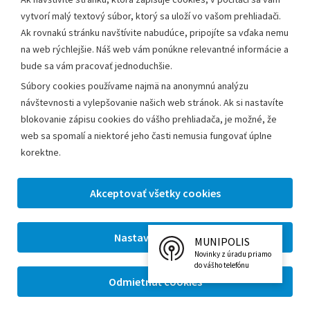
vytvorí malý textový súbor, ktorý sa uloží vo vašom prehliadači.
Mestský úrad Leopoldov
Ak rovnakú stránku navštívite nabudúce, pripojíte sa vďaka nemu
Hlohovská cesta 1818/2A
na web rýchlejšie. Náš web vám ponúkne relevantné informácie a
920 41 Leopoldov
bude sa vám pracovať jednoduchšie.
Súbory cookies používame najmä na anonymnú analýzu
Kontakt:
návštevnosti a vylepšovanie našich web stránok. Ak si nastavíte
blokovanie zápisu cookies do vášho prehliadača, je možné, že
Telefón:
+42133/285 27 11
web sa spomalí a niektoré jeho časti nemusia fungovať úplne
Email:
mesto@leopoldov.sk
korektne.
Sekretariát:
sekretariat@leopoldov.sk
Primátorka:
primatorka@leopoldov.sk
Webmaster:
webmaster@leopoldov.sk
MUNIPOLIS
2026 © Mestský úrad Leopoldov |
Nastavenia cookies
Novinky z úradu priamo
Tvorba web stránok
a
redakčný systém
od firmy
AlejTech,
do vášho telefónu
spol. s r.o.