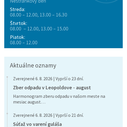
Nestránkový deň
Streda:
08.00 – 12.00, 13.00 – 16.30
Štvrtok:
08.00 – 12.00, 13.00 – 15.00
Piatok:
08.00 – 12.00
Aktuálne oznamy
Zverejnené 6. 8. 2026 | Vyprší o 23 dní.
Zber odpadu v Leopoldove - august
Harmonogram zberu odpadu v našom meste na
mesiac august…
Zverejnené 6. 8. 2026 | Vyprší o 21 dní.
Súťaž vo varení guláša