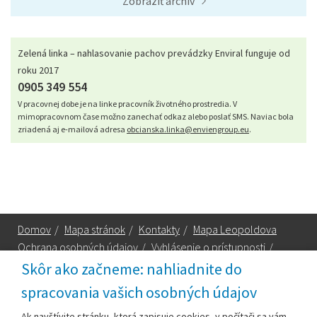
Zobraziť archív
Zelená linka – nahlasovanie pachov prevádzky Enviral funguje od
roku 2017
0905 349 554
V pracovnej dobe je na linke pracovník životného prostredia. V
mimopracovnom čase možno zanechať odkaz alebo poslať SMS. Naviac bola
zriadená aj e-mailová adresa
obcianska.linka@enviengroup.eu
.
Domov
/
Mapa stránok
/
Kontakty
/
Mapa Leopoldova
Ochrana osobných údajov
/
Vyhlásenie o prístupnosti
/
Technická podpora
Skôr ako začneme: nahliadnite do
spracovania vašich osobných údajov
Za obsah zodpovedá:
Ak navštívite stránku, ktorá zapisuje cookies, v počítači sa vám