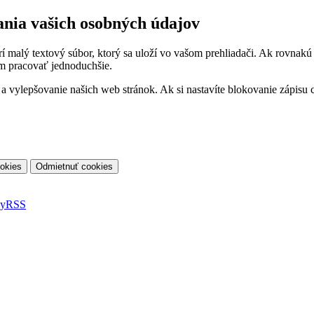
ania vašich osobných údajov
orí malý textový súbor, ktorý sa uloží vo vašom prehliadači. Ak rovnak
m pracovať jednoduchšie.
vylepšovanie našich web stránok. Ak si nastavíte blokovanie zápisu co
ky
RSS