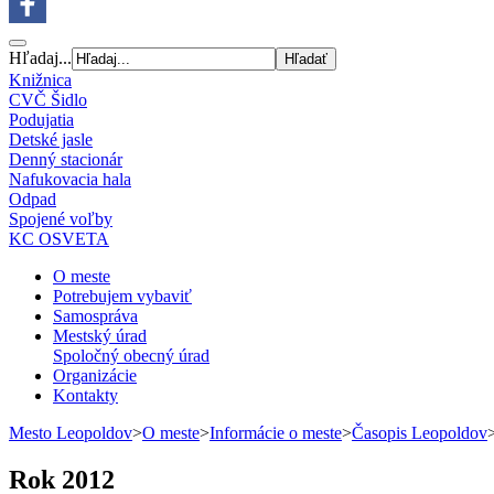
Hľadaj...
Knižnica
CVČ Šidlo
Podujatia
Detské jasle
Denný stacionár
Nafukovacia hala
Odpad
Spojené voľby
KC OSVETA
O meste
Potrebujem vybaviť
Samospráva
Mestský úrad
Spoločný obecný úrad
Organizácie
Kontakty
Mesto Leopoldov
>
O meste
>
Informácie o meste
>
Časopis Leopoldov
Rok 2012