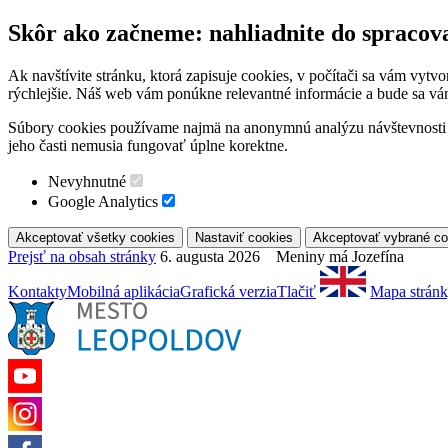
Skôr ako začneme: nahliadnite do spracov
Ak navštívite stránku, ktorá zapisuje cookies, v počítači sa vám vytv
rýchlejšie. Náš web vám ponúkne relevantné informácie a bude sa vá
Súbory cookies používame najmä na anonymnú analýzu návštevnosti a 
jeho časti nemusia fungovať úplne korektne.
Nevyhnutné
Google Analytics
Prejsť na obsah stránky
6. augusta 2026 Meniny má Jozefína
Kontakty
Mobilná aplikácia
Grafická verzia
Tlačiť
Mapa strán