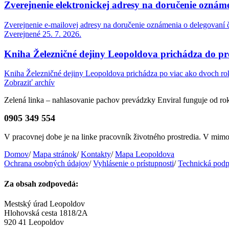
Zverejnenie elektronickej adresy na doručenie oznáme
Zverejnenie e-mailovej adresy na doručenie oznámenia o delegovaní č
Zverejnené 25. 7. 2026.
Kniha Železničné dejiny Leopoldova prichádza do pr
Kniha Železničné dejiny Leopoldova prichádza po viac ako dvoch ro
Zobraziť archív
Zelená linka – nahlasovanie pachov prevádzky Enviral funguje od r
0905 349 554
V pracovnej dobe je na linke pracovník životného prostredia. V mi
Domov
/
Mapa stránok
/
Kontakty
/
Mapa Leopoldova
Ochrana osobných údajov
/
Vyhlásenie o prístupnosti
/
Technická podp
Za obsah zodpovedá:
Mestský úrad Leopoldov
Hlohovská cesta 1818/2A
920 41 Leopoldov