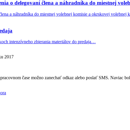
nia o delegovaní člena a náhradníka do miestnej voleb
lena a náhradníka do miestnej volebnej komisie a okrskovej volebnej 
edaja
koch intenzívneho zbierania materiálov do predaja…
oku 2017
mopracovnom čase možno zanechať odkaz alebo poslať SMS. Naviac bola
ora