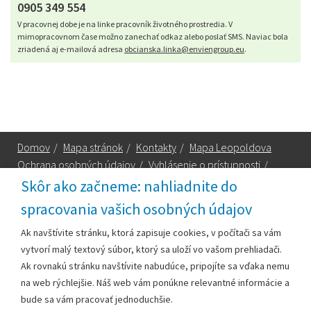
0905 349 554
V pracovnej dobe je na linke pracovník životného prostredia. V
mimopracovnom čase možno zanechať odkaz alebo poslať SMS. Naviac bola
zriadená aj e-mailová adresa
obcianska.linka@enviengroup.eu
.
Domov
/
Mapa stránok
/
Kontakty
/
Mapa Leopoldova
Ochrana osobných údajov
/
Vyhlásenie o prístupnosti
/
Technická podpora
Skôr ako začneme: nahliadnite do
spracovania vašich osobných údajov
Za obsah zodpovedá:
Ak navštívite stránku, ktorá zapisuje cookies, v počítači sa vám
vytvorí malý textový súbor, ktorý sa uloží vo vašom prehliadači.
Mestský úrad Leopoldov
Ak rovnakú stránku navštívite nabudúce, pripojíte sa vďaka nemu
Hlohovská cesta 1818/2A
na web rýchlejšie. Náš web vám ponúkne relevantné informácie a
920 41 Leopoldov
bude sa vám pracovať jednoduchšie.