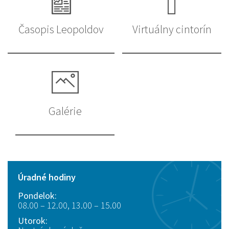
Časopis Leopoldov
Virtuálny cintorín
Galérie
Úradné hodiny
Pondelok:
08.00 – 12.00, 13.00 – 15.00
Utorok: