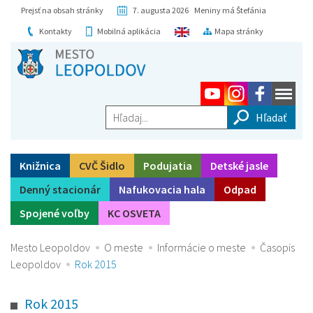
Prejsť na obsah stránky
7. augusta 2026 Meniny má Štefánia
Kontakty
Mobilná aplikácia
Mapa stránky
Hľadaj...
Knižnica
CVČ Šidlo
Podujatia
Detské jasle
Denný stacionár
Nafukovacia hala
Odpad
Spojené voľby
KC OSVETA
Mesto Leopoldov
O meste
Informácie o meste
Časopis
Leopoldov
Rok 2015
Rok 2015