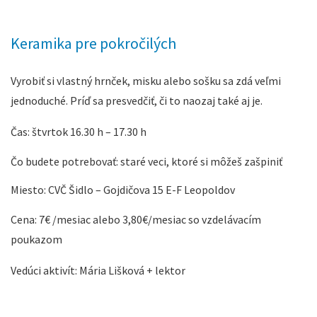
Keramika pre pokročilých
Vyrobiť si vlastný hrnček, misku alebo sošku sa zdá veľmi
jednoduché. Príď sa presvedčiť, či to naozaj také aj je.
Čas: štvrtok 16.30 h – 17.30 h
Čo budete potrebovať: staré veci, ktoré si môžeš zašpiniť
Miesto: CVČ Šidlo – Gojdičova 15 E-F Leopoldov
Cena: 7€ /mesiac alebo 3,80€/mesiac so vzdelávacím
poukazom
Vedúci aktivít: Mária Lišková + lektor