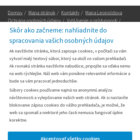
Domov
/
Mapa stránok
/
Kontakty
/
Mapa Leopoldova
Ochrana osobných údajov
/
Vyhlásenie o prístupnosti
/
Technická podpora
Skôr ako začneme: nahliadnite do
spracovania vašich osobných údajov
Za obsah zodpovedá:
Ak navštívite stránku, ktorá zapisuje cookies, v počítači sa vám
vytvorí malý textový súbor, ktorý sa uloží vo vašom prehliadači.
Mestský úrad Leopoldov
Ak rovnakú stránku navštívite nabudúce, pripojíte sa vďaka nemu
Hlohovská cesta 1818/2A
na web rýchlejšie. Náš web vám ponúkne relevantné informácie a
920 41 Leopoldov
bude sa vám pracovať jednoduchšie.
Súbory cookies používame najmä na anonymnú analýzu
Kontakt:
návštevnosti a vylepšovanie našich web stránok. Ak si nastavíte
blokovanie zápisu cookies do vášho prehliadača, je možné, že
Telefón:
+42133/285 27 11
web sa spomalí a niektoré jeho časti nemusia fungovať úplne
Email:
mesto@leopoldov.sk
korektne.
Sekretariát:
sekretariat@leopoldov.sk
Primátorka:
primatorka@leopoldov.sk