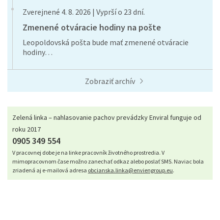
Zverejnené 4. 8. 2026 | Vyprší o 23 dní.
Zmenené otváracie hodiny na pošte
Leopoldovská pošta bude mať zmenené otváracie
hodiny…
Zobraziť archív
Zelená linka – nahlasovanie pachov prevádzky Enviral funguje od
roku 2017
0905 349 554
V pracovnej dobe je na linke pracovník životného prostredia. V
mimopracovnom čase možno zanechať odkaz alebo poslať SMS. Naviac bola
zriadená aj e-mailová adresa
obcianska.linka@enviengroup.eu
.