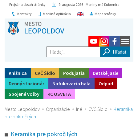
Prejsť na obsah stránky
9. augusta 2026 Meniny má Ľubomíra
Kontakty
Mobilná aplikácia
Mapa stránky
Hľadaj...
Knižnica
CVČ Šidlo
Podujatia
Detské jasle
Denný stacionár
Nafukovacia hala
Odpad
Spojené voľby
KC OSVETA
Mesto Leopoldov
Organizácie
Iné
CVČ Šidlo
Keramika
pre pokročilých
Keramika pre pokročilých