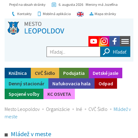
Prejsť na obsah stránky
6. augusta 2026 Meniny má Jozefína
Kontakty
Mobilná aplikácia
Mapa stránky
Hľadaj...
Knižnica
CVČ Šidlo
Podujatia
Detské jasle
Denný stacionár
Nafukovacia hala
Odpad
Spojené voľby
KC OSVETA
Mesto Leopoldov
Organizácie
Iné
CVČ Šidlo
Mládež v
meste
Mládež v meste