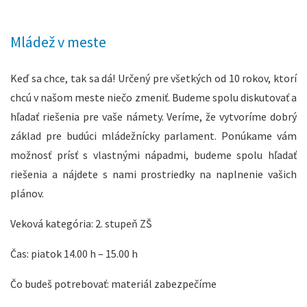
Mládež v meste
Keď sa chce, tak sa dá! Určený pre všetkých od 10 rokov, ktorí
chcú v našom meste niečo zmeniť. Budeme spolu diskutovať a
hľadať riešenia pre vaše námety. Veríme, že vytvoríme dobrý
základ pre budúci mládežnícky parlament. Ponúkame vám
možnosť prísť s vlastnými nápadmi, budeme spolu hľadať
riešenia a nájdete s nami prostriedky na naplnenie vašich
plánov.
Veková kategória: 2. stupeň ZŠ
Čas: piatok 14.00 h – 15.00 h
Čo budeš potrebovať: materiál zabezpečíme