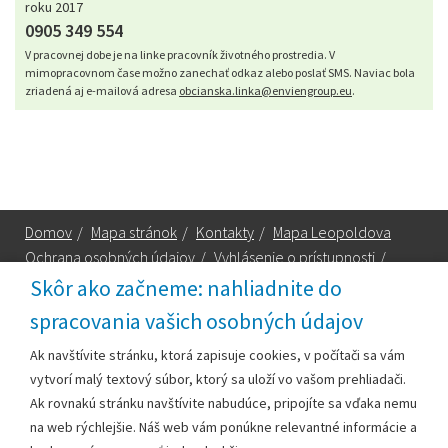
roku 2017
0905 349 554
V pracovnej dobe je na linke pracovník životného prostredia. V
mimopracovnom čase možno zanechať odkaz alebo poslať SMS. Naviac bola
zriadená aj e-mailová adresa
obcianska.linka@enviengroup.eu
.
Domov
/
Mapa stránok
/
Kontakty
/
Mapa Leopoldova
Ochrana osobných údajov
/
Vyhlásenie o prístupnosti
/
Technická podpora
Skôr ako začneme: nahliadnite do
spracovania vašich osobných údajov
Za obsah zodpovedá:
Ak navštívite stránku, ktorá zapisuje cookies, v počítači sa vám
vytvorí malý textový súbor, ktorý sa uloží vo vašom prehliadači.
Mestský úrad Leopoldov
Ak rovnakú stránku navštívite nabudúce, pripojíte sa vďaka nemu
Hlohovská cesta 1818/2A
na web rýchlejšie. Náš web vám ponúkne relevantné informácie a
920 41 Leopoldov