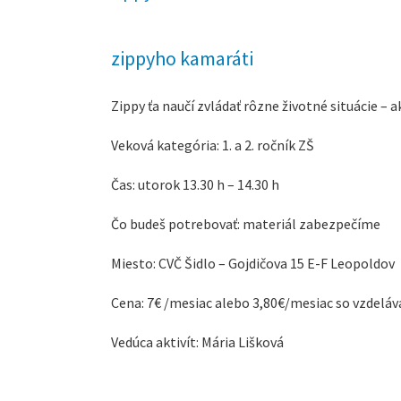
zippyho kamaráti
Zippy ťa naučí zvládať rôzne životné situácie – 
Veková kategória: 1. a 2. ročník ZŠ
Čas: utorok 13.30 h – 14.30 h
Čo budeš potrebovať: materiál zabezpečíme
Miesto: CVČ Šidlo – Gojdičova 15 E-F Leopoldov
Cena: 7€ /mesiac alebo 3,80€/mesiac so vzdel
Vedúca aktivít: Mária Lišková