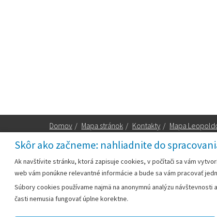
Domov
/
Mapa stránok
/
Kontakty
/
Mapa Leopold
Skôr ako začneme: nahliadnite do spracovani
Za obsah zodpovedá:
Ak navštívite stránku, ktorá zapisuje cookies, v počítači sa vám vytvo
web vám ponúkne relevantné informácie a bude sa vám pracovať jed
Mestský úrad Leopoldov
Súbory cookies používame najmä na anonymnú analýzu návštevnosti a v
Hlohovská cesta 1818/2A
časti nemusia fungovať úplne korektne.
920 41 Leopoldov