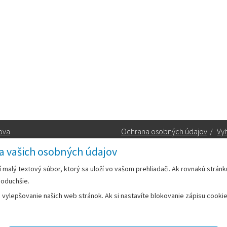
ova
Ochrana osobných údajov
/
Vyh
a vašich osobných údajov
Kontakt:
rí malý textový súbor, ktorý sa uloží vo vašom prehliadači. Ak rovnakú strán
noduchšie.
Telefón:
+42133/285 27 11
ylepšovanie našich web stránok. Ak si nastavíte blokovanie zápisu cookies
Email:
mesto@leopoldov.sk