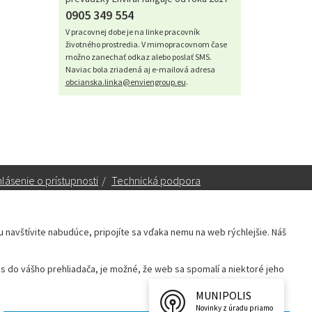
0905 349 554
V pracovnej dobe je na linke pracovník
životného prostredia. V mimopracovnom čase
možno zanechať odkaz alebo poslať SMS.
Naviac bola zriadená aj e-mailová adresa
obcianska.linka@enviengroup.eu
.
lásenie o prístupnosti
/
Technická podpora
ku navštívite nabudúce, pripojíte sa vďaka nemu na web rýchlejšie. Náš
Sekretariát:
sekretariat@leopoldov.sk
 do vášho prehliadača, je možné, že web sa spomalí a niektoré jeho
Primátorka:
primatorka@leopoldov.sk
Webmaster:
webmaster@leopoldov.sk
MUNIPOLIS
Novinky z úradu priamo