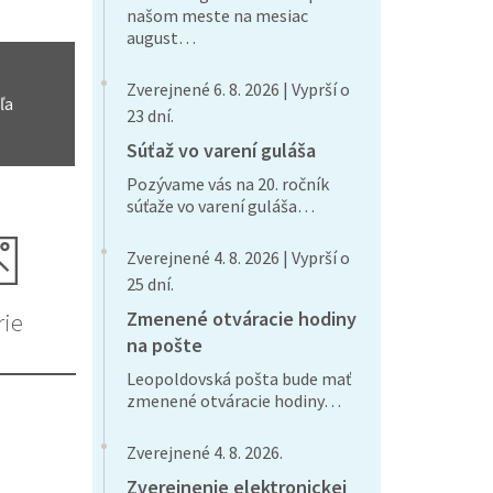
našom meste na mesiac
august…
Zverejnené 6. 8. 2026 | Vyprší o
ľa
23 dní.
Súťaž vo varení guláša
Pozývame vás na 20. ročník
súťaže vo varení guláša…
Zverejnené 4. 8. 2026 | Vyprší o
25 dní.
Zmenené otváracie hodiny
rie
na pošte
Leopoldovská pošta bude mať
zmenené otváracie hodiny…
Zverejnené 4. 8. 2026.
Zverejnenie elektronickej