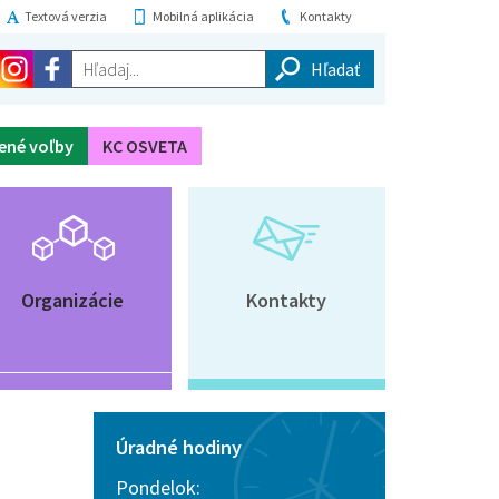
Textová verzia
Mobilná aplikácia
Kontakty
Hľadaj...
ené voľby
KC OSVETA
Organizácie
Kontakty
Úradné hodiny
Pondelok: