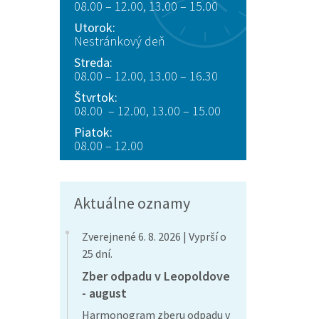
08.00 – 12.00, 13.00 – 15.00
Utorok:
Nestránkový deň
Streda:
08.00 – 12.00, 13.00 – 16.30
Štvrtok:
08.00 – 12.00, 13.00 – 15.00
Piatok:
08.00 – 12.00
Aktuálne oznamy
Zverejnené 6. 8. 2026 | Vyprší o
25 dní.
Zber odpadu v Leopoldove
- august
Harmonogram zberu odpadu v