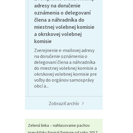
adresy na doručenie
oznámenia o delegovaní
člena a náhradníka do
miestnej volebnej komisie
a okrskovej volebnej
komisie
Zverejnenie e-mailovej adresy
na doručenie oznámenia o
delegovaní člena a náhradníka
do miestnej volebnej komisie a
okrskovej volebnej komisie pre
voľby do orgánov samosprávy
obcí a...
Zobraziť archív
Zelená linka – nahlasovanie pachov
prevádzky Enviral funguje od roku 2017