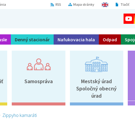
ánia
RSS
Mapa stránky
Tlačiť
asle
Denný stacionár
Nafukovacia hala
Odpad
Spoj
iť
Samospráva
Mestský úrad
Spoločný obecný
úrad
Zippyho kamaráti