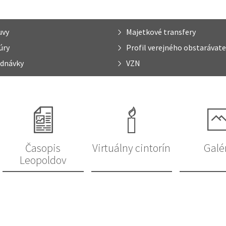
uvy
Majetkové transfery
úry
Profil verejného obstarávate
dnávky
VZN
Časopis
Virtuálny cintorín
Galé
Leopoldov