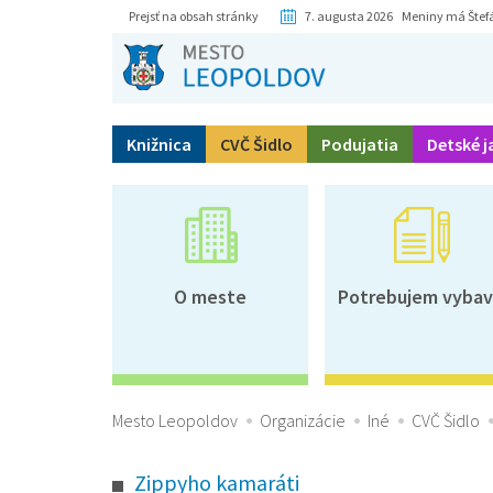
Prejsť na obsah stránky
7. augusta 2026 Meniny má Štef
Knižnica
CVČ Šidlo
Podujatia
Detské j
O meste
Potrebujem vybav
Mesto Leopoldov
Organizácie
Iné
CVČ Šidlo
Zippyho kamaráti