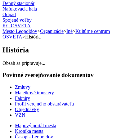
Denný stacionár
Nafukovacia hala
Odpad
Spojené voľby
KC OSVETA
Mesto Leopoldov
>
Organizácie
>
Iné
>
Kultúrne centrum
OSVETA
>
História
História
Obsah sa pripravuje...
Povinné zverejňovanie
dokumentov
Zmluvy
Majetkové transfery
Faktúry
Profil verejného obstarávateľa
Objednávky
VZN
Mapový portál mesta
Kronika mesta
Časopis Leopoldov