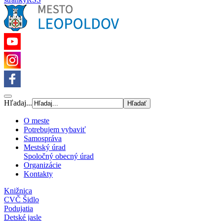
Hľadaj...
O meste
Potrebujem vybaviť
Samospráva
Mestský úrad
Spoločný obecný úrad
Organizácie
Kontakty
Knižnica
CVČ Šidlo
Podujatia
Detské jasle