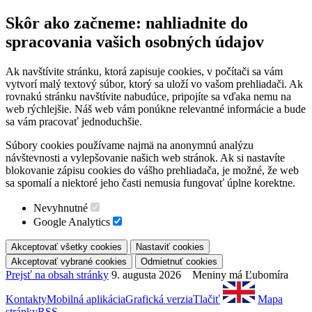
Skôr ako začneme: nahliadnite do
spracovania vašich osobných údajov
Ak navštívite stránku, ktorá zapisuje cookies, v počítači sa vám
vytvorí malý textový súbor, ktorý sa uloží vo vašom prehliadači. Ak
rovnakú stránku navštívite nabudúce, pripojíte sa vďaka nemu na
web rýchlejšie. Náš web vám ponúkne relevantné informácie a bude
sa vám pracovať jednoduchšie.
Súbory cookies používame najmä na anonymnú analýzu
návštevnosti a vylepšovanie našich web stránok. Ak si nastavíte
blokovanie zápisu cookies do vášho prehliadača, je možné, že web
sa spomalí a niektoré jeho časti nemusia fungovať úplne korektne.
Nevyhnutné
Google Analytics
Prejsť na obsah stránky
9. augusta 2026 Meniny má Ľubomíra
Kontakty
Mobilná aplikácia
Grafická verzia
Tlačiť
Mapa
stránky
RSS