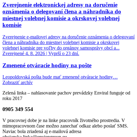
Zverejnenie elektronickej adresy na doručenie
oznámenia o delegovaní člena a náhradníka do
miestnej volebnej komisie a okrskovej volebnej
komisie
Zverejnenie e-mailovej adresy na doručenie oznámenia o delegovaní
člena a náhradníka do miestnej volebnej komisie a okrskovej
volebnej komisie pre voľby do orgánov samosprávy obcí a...
Zverejnené 4. 8. 2026 | Vyprší o 23 dní.
Zmenené otváracie hodiny na pošte
Leopoldovská pošta bude mať zmenené otváracie hodiny…
Zobraziť archív
Zelená linka – nahlasovanie pachov prevádzky Enviral funguje od
roku 2017
0905 349 554
V pracovnej dobe je na linke pracovník životného prostredia. V
mimopracovnom čase možno zanechať odkaz alebo poslať SMS.
Naviac bola zriadená aj e-mailová adresa
obcianska.linka@enviengroup.eu
.