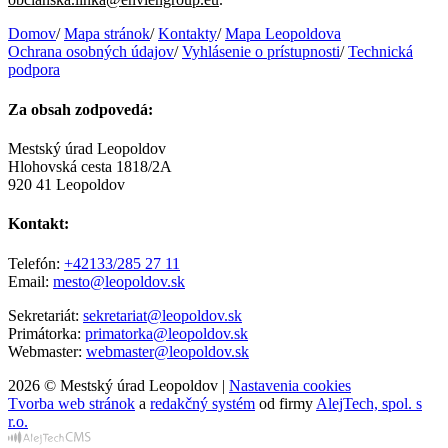
Domov
/
Mapa stránok
/
Kontakty
/
Mapa Leopoldova
Ochrana osobných údajov
/
Vyhlásenie o prístupnosti
/
Technická
podpora
Za obsah zodpovedá:
Mestský úrad Leopoldov
Hlohovská cesta 1818/2A
920 41 Leopoldov
Kontakt:
Telefón:
+42133/285 27 11
Email:
mesto@leopoldov.sk
Sekretariát:
sekretariat@leopoldov.sk
Primátorka:
primatorka@leopoldov.sk
Webmaster:
webmaster@leopoldov.sk
2026 © Mestský úrad Leopoldov |
Nastavenia cookies
Tvorba web stránok
a
redakčný systém
od firmy
AlejTech, spol. s
r.o.