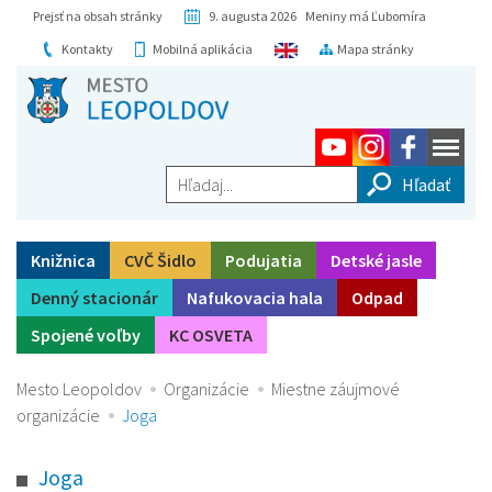
Prejsť na obsah stránky
9. augusta 2026 Meniny má Ľubomíra
Kontakty
Mobilná aplikácia
Mapa stránky
Hľadaj...
Knižnica
CVČ Šidlo
Podujatia
Detské jasle
Denný stacionár
Nafukovacia hala
Odpad
Spojené voľby
KC OSVETA
Mesto Leopoldov
Organizácie
Miestne záujmové
organizácie
Joga
Joga