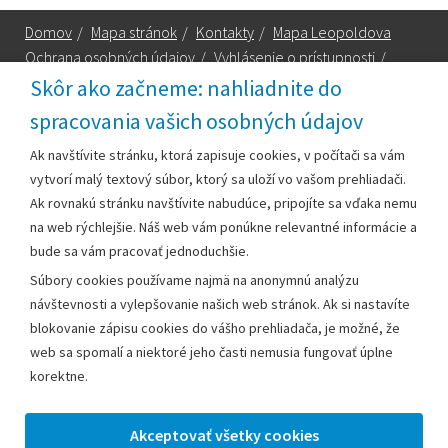
Domov
/
Mapa stránok
/
Kontakty
/
Mapa Leopoldova
Ochrana osobných údajov
/
Vyhlásenie o prístupnosti
/
Technická podpora
Skôr ako začneme: nahliadnite do
spracovania vašich osobných údajov
Za obsah zodpovedá:
Ak navštívite stránku, ktorá zapisuje cookies, v počítači sa vám
vytvorí malý textový súbor, ktorý sa uloží vo vašom prehliadači.
Mestský úrad Leopoldov
Ak rovnakú stránku navštívite nabudúce, pripojíte sa vďaka nemu
Hlohovská cesta 1818/2A
na web rýchlejšie. Náš web vám ponúkne relevantné informácie a
920 41 Leopoldov
bude sa vám pracovať jednoduchšie.
Súbory cookies používame najmä na anonymnú analýzu
Kontakt:
návštevnosti a vylepšovanie našich web stránok. Ak si nastavíte
blokovanie zápisu cookies do vášho prehliadača, je možné, že
Telefón:
+42133/285 27 11
web sa spomalí a niektoré jeho časti nemusia fungovať úplne
Email:
mesto@leopoldov.sk
korektne.
Sekretariát:
sekretariat@leopoldov.sk
Primátorka:
primatorka@leopoldov.sk