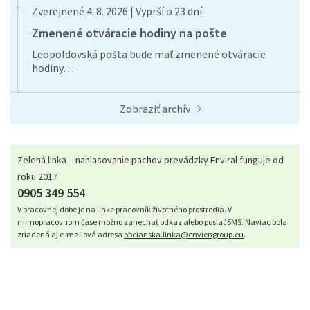
Zverejnené 4. 8. 2026 | Vyprší o 23 dní.
Zmenené otváracie hodiny na pošte
Leopoldovská pošta bude mať zmenené otváracie
hodiny…
Zobraziť archív
Zelená linka – nahlasovanie pachov prevádzky Enviral funguje od
roku 2017
0905 349 554
V pracovnej dobe je na linke pracovník životného prostredia. V
mimopracovnom čase možno zanechať odkaz alebo poslať SMS. Naviac bola
zriadená aj e-mailová adresa
obcianska.linka@enviengroup.eu
.