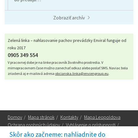
Zobraziť archív
Zelená linka – nahlasovanie pachov prevádzky Enviral funguje od
roku 2017
0905 349 554
V pracovnej dobe je na linke pracovník životného prostredia. V
mimopracovnom čase možno zanechať odkaz alebo poslať SMS. Naviac bola
zriadená aj e-mailová adresa
obcianska.linka@enviengroup.eu
.
Domov
/
Mapa stránok
/
Kontakty
/
Mapa Leopoldova
Ochrana osobných údajov
/
Vyhlásenie o prístupnosti
/
Technická podpora
Skôr ako začneme: nahliadnite do