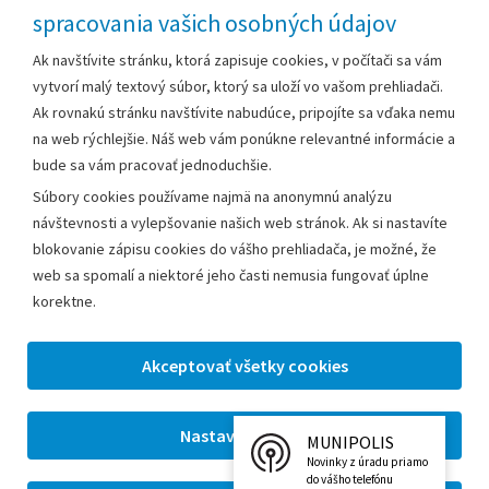
spracovania vašich osobných údajov
Za obsah zodpovedá:
Ak navštívite stránku, ktorá zapisuje cookies, v počítači sa vám
vytvorí malý textový súbor, ktorý sa uloží vo vašom prehliadači.
Mestský úrad Leopoldov
Ak rovnakú stránku navštívite nabudúce, pripojíte sa vďaka nemu
Hlohovská cesta 1818/2A
na web rýchlejšie. Náš web vám ponúkne relevantné informácie a
920 41 Leopoldov
bude sa vám pracovať jednoduchšie.
Súbory cookies používame najmä na anonymnú analýzu
Kontakt:
návštevnosti a vylepšovanie našich web stránok. Ak si nastavíte
blokovanie zápisu cookies do vášho prehliadača, je možné, že
Telefón:
+42133/285 27 11
web sa spomalí a niektoré jeho časti nemusia fungovať úplne
Email:
mesto@leopoldov.sk
korektne.
Sekretariát:
sekretariat@leopoldov.sk
Primátorka:
primatorka@leopoldov.sk
Webmaster:
webmaster@leopoldov.sk
MUNIPOLIS
2026 © Mestský úrad Leopoldov |
Nastavenia cookies
Novinky z úradu priamo
Tvorba web stránok
a
redakčný systém
od firmy
AlejTech,
do vášho telefónu