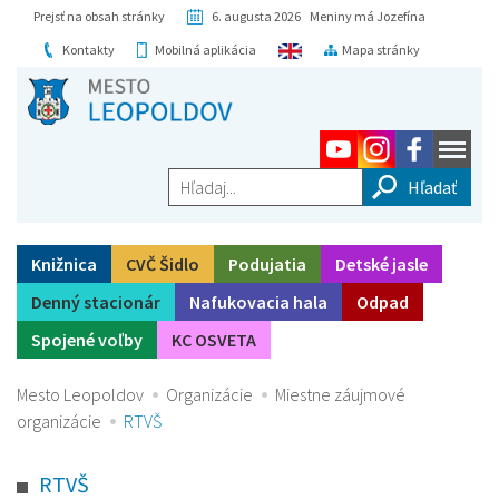
Prejsť na obsah stránky
6. augusta 2026 Meniny má Jozefína
Kontakty
Mobilná aplikácia
Mapa stránky
Hľadaj...
Knižnica
CVČ Šidlo
Podujatia
Detské jasle
Denný stacionár
Nafukovacia hala
Odpad
Spojené voľby
KC OSVETA
Mesto Leopoldov
Organizácie
Miestne záujmové
organizácie
RTVŠ
RTVŠ