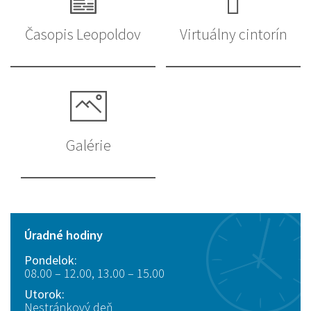
Časopis Leopoldov
Virtuálny cintorín
Galérie
Úradné hodiny
Pondelok:
08.00 – 12.00, 13.00 – 15.00
Utorok:
Nestránkový deň