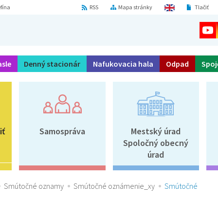
fína
RSS
Mapa stránky
Tlačiť
asle
Denný stacionár
Nafukovacia hala
Odpad
Spoj
iť
Samospráva
Mestský úrad
Spoločný obecný
úrad
Smútočné oznamy
Smútočné oznámenie_xy
Smútočné