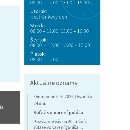
08.00 – 12.00, 13.00 – 15.00
Utorok:
Nestránkový deň
Streda:
08.00 – 12.00, 13.00 – 16.30
Štvrtok:
08.00 – 12.00, 13.00 – 15.00
Piatok:
08.00 – 12.00
Aktuálne oznamy
Zverejnené 6. 8. 2026 | Vyprší o
24 dní.
ľa
Súťaž vo varení guláša
Pozývame vás na 20. ročník
súťaže vo varení guláša…