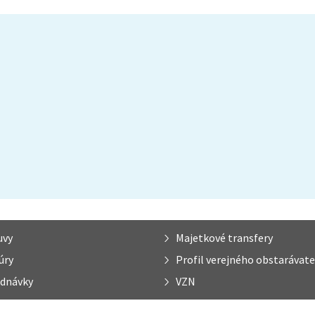
uvy
Majetkové transfery
úry
Profil verejného obstarávate
dnávky
VZN