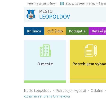
Prejsť na obsah stránky
6. augusta 2026 Meniny má Joze
Knižnica
CVČ Šidlo
Podujatia
Detské j
O meste
Potrebujem vybav
Mesto Leopoldov
Potrebujem vybaviť
Ostatné
oznámenie_Elena Grimeková