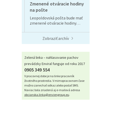
Zmenené otváracie hodiny
na pošte
Leopoldovská pošta bude mať
zmenené otváracie hodiny…
Zobraziť archív
Zelená linka – nahlasovanie pachov
prevádzky Enviral funguje od roku 2017
0905 349 554
V pracovnej dobe je na linke pracovník
životného prostredia. V mimopracovnom čase
možno zanechať odkaz alebo poslať SMS.
Naviac bola zriadená aj e-mailová adresa
obcianska.linka@enviengroup.eu
.