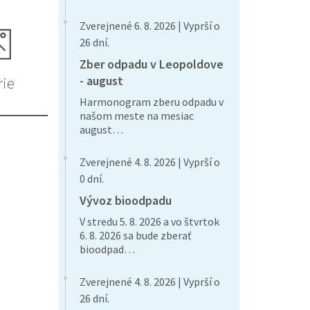
Zverejnené 6. 8. 2026 | Vyprší o
26 dní.
Zber odpadu v Leopoldove
- august
rie
Harmonogram zberu odpadu v
našom meste na mesiac
august…
Zverejnené 4. 8. 2026 | Vyprší o
0 dní.
Vývoz bioodpadu
V stredu 5. 8. 2026 a vo štvrtok
6. 8. 2026 sa bude zberať
bioodpad…
Zverejnené 4. 8. 2026 | Vyprší o
26 dní.