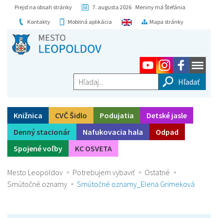
Prejsť na obsah stránky
7. augusta 2026 Meniny má Štefánia
Kontakty
Mobilná aplikácia
Mapa stránky
Hľadaj...
Knižnica
CVČ Šidlo
Podujatia
Detské jasle
Denný stacionár
Nafukovacia hala
Odpad
Spojené voľby
KC OSVETA
Mesto Leopoldov
Potrebujem vybaviť
Ostatné
Smútočné oznamy
Smútočné oznamy_Elena Grimeková