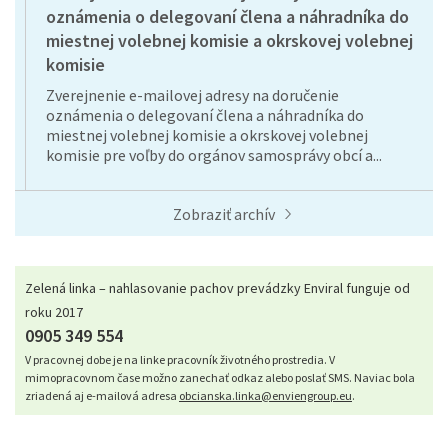
oznámenia o delegovaní člena a náhradníka do
miestnej volebnej komisie a okrskovej volebnej
komisie
Zverejnenie e-mailovej adresy na doručenie
oznámenia o delegovaní člena a náhradníka do
miestnej volebnej komisie a okrskovej volebnej
komisie pre voľby do orgánov samosprávy obcí a...
Zobraziť archív
Zelená linka – nahlasovanie pachov prevádzky Enviral funguje od
roku 2017
0905 349 554
V pracovnej dobe je na linke pracovník životného prostredia. V
mimopracovnom čase možno zanechať odkaz alebo poslať SMS. Naviac bola
zriadená aj e-mailová adresa
obcianska.linka@enviengroup.eu
.