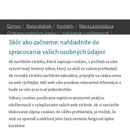
Domov
/
Mapa stránok
/
Kontakty
/
Mapa Leopoldova
Ochrana osobných údajov
/
Vyhlásenie o prístupnosti
/
Technická podpora
Skôr ako začneme: nahliadnite do
spracovania vašich osobných údajov
Za obsah zodpovedá:
Ak navštívite stránku, ktorá zapisuje cookies, v počítači sa vám
vytvorí malý textový súbor, ktorý sa uloží vo vašom prehliadači.
Mestský úrad Leopoldov
Ak rovnakú stránku navštívite nabudúce, pripojíte sa vďaka nemu
Hlohovská cesta 1818/2A
na web rýchlejšie. Náš web vám ponúkne relevantné informácie a
920 41 Leopoldov
bude sa vám pracovať jednoduchšie.
Súbory cookies používame najmä na anonymnú analýzu
Kontakt:
návštevnosti a vylepšovanie našich web stránok. Ak si nastavíte
blokovanie zápisu cookies do vášho prehliadača, je možné, že
Telefón:
+42133/285 27 11
web sa spomalí a niektoré jeho časti nemusia fungovať úplne
Email:
mesto@leopoldov.sk
korektne.