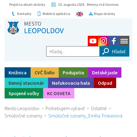
Prejsť na obsah stránky
10. augusta 2026 Meniny má Vavrinec
Kontakty
Mobilná aplikácia
Mapa stránky
Hľadaj...
Knižnica
CVČ Šidlo
Podujatia
Detské jasle
Denný stacionár
Nafukovacia hala
Odpad
Spojené voľby
KC OSVETA
Mesto Leopoldov
Potrebujem vybaviť
Ostatné
Smútočné oznamy
Smútočné oznamy_Emília Trokanová