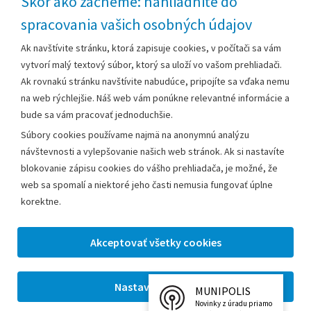
Skôr ako začneme: nahliadnite do
spracovania vašich osobných údajov
Za obsah zodpovedá:
Ak navštívite stránku, ktorá zapisuje cookies, v počítači sa vám
vytvorí malý textový súbor, ktorý sa uloží vo vašom prehliadači.
Mestský úrad Leopoldov
Ak rovnakú stránku navštívite nabudúce, pripojíte sa vďaka nemu
Hlohovská cesta 1818/2A
na web rýchlejšie. Náš web vám ponúkne relevantné informácie a
920 41 Leopoldov
bude sa vám pracovať jednoduchšie.
Súbory cookies používame najmä na anonymnú analýzu
Kontakt:
návštevnosti a vylepšovanie našich web stránok. Ak si nastavíte
blokovanie zápisu cookies do vášho prehliadača, je možné, že
Telefón:
+42133/285 27 11
web sa spomalí a niektoré jeho časti nemusia fungovať úplne
Email:
mesto@leopoldov.sk
korektne.
Sekretariát:
sekretariat@leopoldov.sk
Primátorka:
primatorka@leopoldov.sk
Webmaster:
webmaster@leopoldov.sk
MUNIPOLIS
2026 © Mestský úrad Leopoldov |
Nastavenia cookies
Novinky z úradu priamo