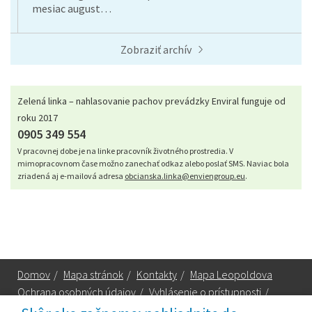
mesiac august…
Zobraziť archív
Zelená linka – nahlasovanie pachov prevádzky Enviral funguje od
roku 2017
0905 349 554
V pracovnej dobe je na linke pracovník životného prostredia. V
mimopracovnom čase možno zanechať odkaz alebo poslať SMS. Naviac bola
zriadená aj e-mailová adresa
obcianska.linka@enviengroup.eu
.
Domov
/
Mapa stránok
/
Kontakty
/
Mapa Leopoldova
Ochrana osobných údajov
/
Vyhlásenie o prístupnosti
/
Technická podpora