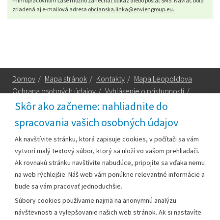
mimopracovnom čase možno zanechať odkaz alebo poslať SMS. Naviac bola
zriadená aj e-mailová adresa
obcianska.linka@enviengroup.eu
.
Domov
/
Mapa stránok
/
Kontakty
/
Mapa Leopoldova
Ochrana osobných údajov
/
Vyhlásenie o prístupnosti
/
Technická podpora
Skôr ako začneme: nahliadnite do
spracovania vašich osobných údajov
Za obsah zodpovedá:
Ak navštívite stránku, ktorá zapisuje cookies, v počítači sa vám
vytvorí malý textový súbor, ktorý sa uloží vo vašom prehliadači.
Mestský úrad Leopoldov
Ak rovnakú stránku navštívite nabudúce, pripojíte sa vďaka nemu
Hlohovská cesta 1818/2A
na web rýchlejšie. Náš web vám ponúkne relevantné informácie a
920 41 Leopoldov
bude sa vám pracovať jednoduchšie.
Súbory cookies používame najmä na anonymnú analýzu
Kontakt:
návštevnosti a vylepšovanie našich web stránok. Ak si nastavíte