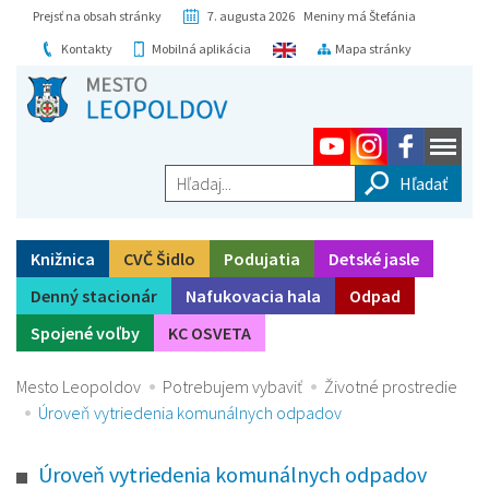
Prejsť na obsah stránky
7. augusta 2026 Meniny má Štefánia
Kontakty
Mobilná aplikácia
Mapa stránky
Hľadaj...
Knižnica
CVČ Šidlo
Podujatia
Detské jasle
Denný stacionár
Nafukovacia hala
Odpad
Spojené voľby
KC OSVETA
Mesto Leopoldov
Potrebujem vybaviť
Životné prostredie
Úroveň vytriedenia komunálnych odpadov
Úroveň vytriedenia komunálnych odpadov