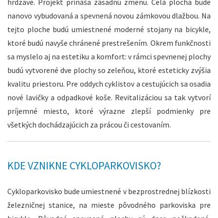
hrdzavé. Projekt prináša zásadnú zmenu. Celá plocha bude
nanovo vybudovaná a spevnená novou zámkovou dlažbou. Na
tejto ploche budú umiestnené moderné stojany na bicykle,
ktoré budú navyše chránené prestrešením. Okrem funkčnosti
sa myslelo aj na estetiku a komfort: v rámci spevnenej plochy
budú vytvorené dve plochy so zeleňou, ktoré esteticky zvýšia
kvalitu priestoru. Pre oddych cyklistov a cestujúcich sa osadia
nové lavičky a odpadkové koše. Revitalizáciou sa tak vytvorí
príjemné miesto, ktoré výrazne zlepší podmienky pre
všetkých dochádzajúcich za prácou či cestovaním.
KDE VZNIKNE CYKLOPARKOVISKO?
Cykloparkovisko bude umiestnené v bezprostrednej blízkosti
železničnej stanice, na mieste pôvodného parkoviska pre