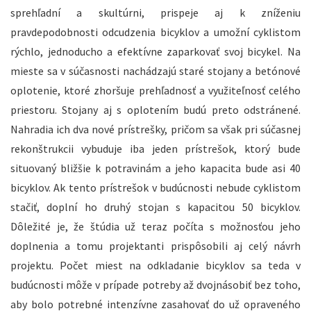
sprehľadní a skultúrni, prispeje aj k zníženiu
pravdepodobnosti odcudzenia bicyklov a umožní cyklistom
rýchlo, jednoducho a efektívne zaparkovať svoj bicykel. Na
mieste sa v súčasnosti nachádzajú staré stojany a betónové
oplotenie, ktoré zhoršuje prehľadnosť a využiteľnosť celého
priestoru. Stojany aj s oplotením budú preto odstránené.
Nahradia ich dva nové prístrešky, pričom sa však pri súčasnej
rekonštrukcii vybuduje iba jeden prístrešok, ktorý bude
situovaný bližšie k potravinám a jeho kapacita bude asi 40
bicyklov. Ak tento prístrešok v budúcnosti nebude cyklistom
stačiť, doplní ho druhý stojan s kapacitou 50 bicyklov.
Dôležité je, že štúdia už teraz počíta s možnosťou jeho
doplnenia a tomu projektanti prispôsobili aj celý návrh
projektu. Počet miest na odkladanie bicyklov sa teda v
budúcnosti môže v prípade potreby až dvojnásobiť bez toho,
aby bolo potrebné intenzívne zasahovať do už opraveného