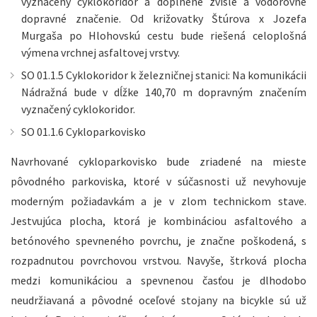
vyznačený cyklokoridor a doplnené zvislé a vodorovné
dopravné značenie. Od križovatky Štúrova x Jozefa
Murgaša po Hlohovskú cestu bude riešená celoplošná
výmena vrchnej asfaltovej vrstvy.
SO 01.1.5 Cyklokoridor k železničnej stanici: Na komunikácii
Nádražná bude v dĺžke 140,70 m dopravným značením
vyznačený cyklokoridor.
SO 01.1.6 Cykloparkovisko
Navrhované cykloparkovisko bude zriadené na mieste
pôvodného parkoviska, ktoré v súčasnosti už nevyhovuje
moderným požiadavkám a je v zlom technickom stave.
Jestvujúca plocha, ktorá je kombináciou asfaltového a
betónového spevneného povrchu, je značne poškodená, s
rozpadnutou povrchovou vrstvou. Navyše, štrková plocha
medzi komunikáciou a spevnenou časťou je dlhodobo
neudržiavaná a pôvodné oceľové stojany na bicykle sú už