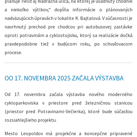
plánuje riešiť aj Nádražná ulica, na ktorej je usadnutý chodník
a niekoľko výtlkov,“ dopĺňa informácie o plánovaných
nadväzujúcich úpravách v lokalite K. Bajtalová. V súčasnosti je
navrhnutý prechod pre chodcov pri autobusovej zastávke
oproti potravinám a cyklostojisku, ktorý sa realizácie dočká
pravdepodobne tiež v budúcom roku, po schvaľovacom
procese.
OO 17. NOVEMBRA 2025 ZAČALA VÝSTAVBA
Od 17. novembra začala výstavba nového moderného
cykloparkoviska v priestore pred železničnou stanicou
(priestor pred Potravinami-Večierka), ktoré bude súčasťou
rozsiahlejšieho projektu.
Mesto Leopoldov má projekčne a koncepčne pripravené