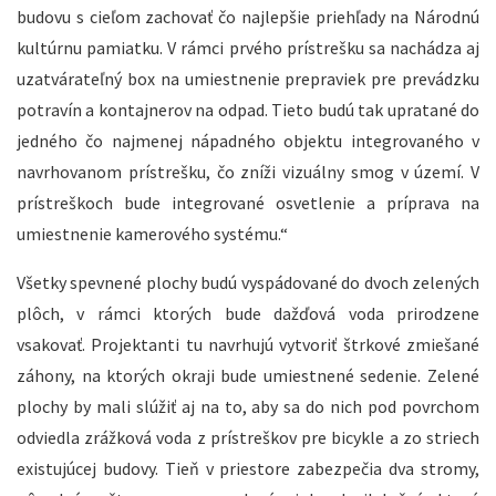
budovu s cieľom zachovať čo najlepšie priehľady na Národnú
kultúrnu pamiatku. V rámci prvého prístrešku sa nachádza aj
uzatvárateľný box na umiestnenie prepraviek pre prevádzku
potravín a kontajnerov na odpad. Tieto budú tak upratané do
jedného čo najmenej nápadného objektu integrovaného v
navrhovanom prístrešku, čo zníži vizuálny smog v území. V
prístreškoch bude integrované osvetlenie a príprava na
umiestnenie kamerového systému.“
Všetky spevnené plochy budú vyspádované do dvoch zelených
plôch, v rámci ktorých bude dažďová voda prirodzene
vsakovať. Projektanti tu navrhujú vytvoriť štrkové zmiešané
záhony, na ktorých okraji bude umiestnené sedenie. Zelené
plochy by mali slúžiť aj na to, aby sa do nich pod povrchom
odviedla zrážková voda z prístreškov pre bicykle a zo striech
existujúcej budovy. Tieň v priestore zabezpečia dva stromy,