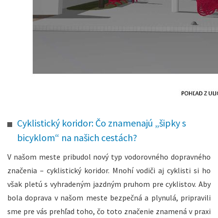
Cyklistický koridor: Čo znamenajú „šipky s
bicyklom“ na našich cestách?
V našom meste pribudol nový typ vodorovného dopravného
značenia – cyklistický koridor. Mnohí vodiči aj cyklisti si ho
však pletú s vyhradeným jazdným pruhom pre cyklistov. Aby
bola doprava v našom meste bezpečná a plynulá, pripravili
sme pre vás prehľad toho, čo toto značenie znamená v praxi