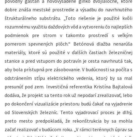
pôvodný gaštan a novovysadené ginko dvojlaločné, ktoré
dobre znáša mestské prostredie a výsadbu do navrhnutého
štrukturálneho substrátu. „Toto riešenie je použité kvôli
rozumnému využitiu dažďových vôd a vytvoreniu čo najlepších
podmienok pre strom v takomto prostredí s veľkým
pomerom spevnených plôch.“ Betónová dlažba nenarúša
materiály, ktoré sú použité v ďalších častiach železničnej
stanice a pred vstupom do potravín je cesta navrhnutá tak,
aby bola prístupná pre zásobovanie. V budúcnosti sa počíta s
odstránením stĺpu elektrického vedenia, ktorý by sa mal
presunúť pod zem. Investičná referentka Kristína Bajtalová
dodáva, že projekt sa tento rok už nepodarí zrealizovať, lebo
po dokončení vizualizácie priestoru budú čakať na vyjadrenie
od Slovenských železníc. Tento vyjadrovací proces je dlhý,
preto mesto predpokladá, že rekonštrukcia by sa mohla
začať realizovať v budúcom roku. „V rámci terénnych úprav sa