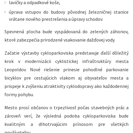
lavičky a odpadkové koše,
úprava vstupov do budovy pôvodnej železničnej stanice
vrátane nového prestrešenia a úpravy schodov.
Spevnená plocha bude vyspádovaná do zelených záhonov,
ktoré zabezpečia prirodzené vsakovanie dažďovej vody.
Začatie výstavby cykloparkoviska predstavuje ďalší dôležitý
krok v modernizácii cyklistickej infraštruktúry mesta
Leopoldov. Nové riešenie prinesie pohodlné parkovanie
bicyklov pre cestujúcich vlakom aj obyvateľov mesta a
prispeje k zvýšeniu atraktivity cyklodopravy ako každodennej
formy pohybu.
Mesto prosí občanov o trpezlivosť počas stavebných prác a
zároveň verí, že výsledná podoba cykloparkoviska bude
kvalitným a dlhotrvajúcim prínosom pre všetkých
používateľov.