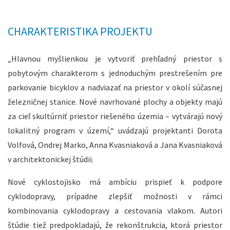
CHARAKTERISTIKA PROJEKTU
„Hlavnou myšlienkou je vytvoriť prehľadný priestor s
pobytovým charakterom s jednoduchým prestrešením pre
parkovanie bicyklov a nadviazať na priestor v okolí súčasnej
železničnej stanice. Nové navrhované plochy a objekty majú
za cieľ skultúrniť priestor riešeného územia – vytvárajú nový
lokalitný program v území,“ uvádzajú projektanti Dorota
Volfová, Ondrej Marko, Anna Kvasniaková a Jana Kvasniaková
v architektonickej štúdii.
Nové cyklostojisko má ambíciu prispieť k podpore
cyklodopravy, prípadne zlepšiť možnosti v rámci
kombinovania cyklodopravy a cestovania vlakom. Autori
štúdie tiež predpokladajú, že rekonštrukcia, ktorá priestor