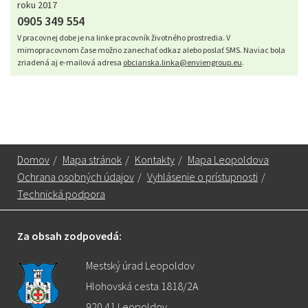
roku 2017
0905 349 554
V pracovnej dobe je na linke pracovník životného prostredia. V
mimopracovnom čase možno zanechať odkaz alebo poslať SMS. Naviac bola
zriadená aj e-mailová adresa
obcianska.linka@enviengroup.eu
.
Domov
/
Mapa stránok
/
Kontakty
/
Mapa Leopoldova
Ochrana osobných údajov
/
Vyhlásenie o prístupnosti
/
Technická podpora
Za obsah zodpovedá:
Mestský úrad Leopoldov
Hlohovská cesta 1818/2A
920 41 Leopoldov