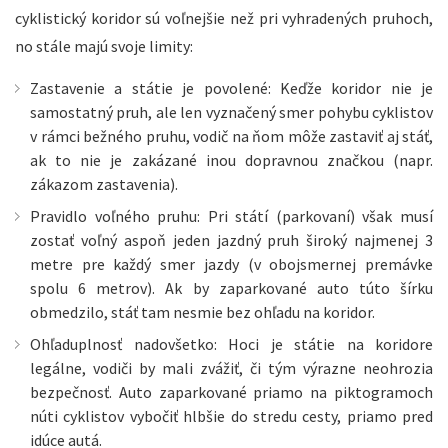
cyklistický koridor sú voľnejšie než pri vyhradených pruhoch,
no stále majú svoje limity:
Zastavenie a státie je povolené: Keďže koridor nie je
samostatný pruh, ale len vyznačený smer pohybu cyklistov
v rámci bežného pruhu, vodič na ňom môže zastaviť aj stáť,
ak to nie je zakázané inou dopravnou značkou (napr.
zákazom zastavenia).
Pravidlo voľného pruhu: Pri státí (parkovaní) však musí
zostať voľný aspoň jeden jazdný pruh široký najmenej 3
metre pre každý smer jazdy (v obojsmernej premávke
spolu 6 metrov). Ak by zaparkované auto túto šírku
obmedzilo, stáť tam nesmie bez ohľadu na koridor.
Ohľaduplnosť nadovšetko: Hoci je státie na koridore
legálne, vodiči by mali zvážiť, či tým výrazne neohrozia
bezpečnosť. Auto zaparkované priamo na piktogramoch
núti cyklistov vybočiť hlbšie do stredu cesty, priamo pred
idúce autá.