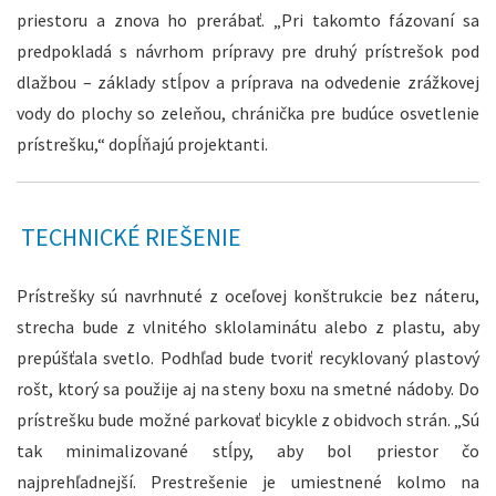
priestoru a znova ho prerábať. „Pri takomto fázovaní sa
predpokladá s návrhom prípravy pre druhý prístrešok pod
dlažbou – základy stĺpov a príprava na odvedenie zrážkovej
vody do plochy so zeleňou, chránička pre budúce osvetlenie
prístrešku,“ dopĺňajú projektanti.
TECHNICKÉ RIEŠENIE
Prístrešky sú navrhnuté z oceľovej konštrukcie bez náteru,
strecha bude z vlnitého sklolaminátu alebo z plastu, aby
prepúšťala svetlo. Podhľad bude tvoriť recyklovaný plastový
rošt, ktorý sa použije aj na steny boxu na smetné nádoby. Do
prístrešku bude možné parkovať bicykle z obidvoch strán. „Sú
tak minimalizované stĺpy, aby bol priestor čo
najprehľadnejší. Prestrešenie je umiestnené kolmo na