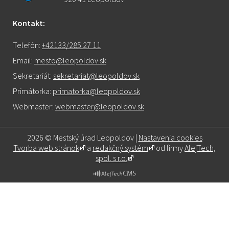
Kontakt:
Telefón:
+42133/285 27 11
Email:
mesto@leopoldov.sk
Sekretariát:
sekretariat@leopoldov.sk
Primátorka:
primatorka@leopoldov.sk
Webmaster:
webmaster@leopoldov.sk
2026 © Mestský úrad Leopoldov |
Nastavenia cookies
Tvorba web stránok
a
redakčný systém
od firmy
AlejTech,
spol. s r.o.