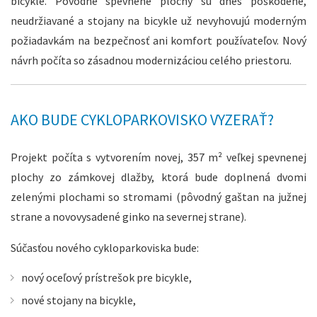
bicykle. Pôvodné spevnené plochy sú dnes poškodené,
neudržiavané a stojany na bicykle už nevyhovujú moderným
požiadavkám na bezpečnosť ani komfort používateľov. Nový
návrh počíta so zásadnou modernizáciou celého priestoru.
AKO BUDE CYKLOPARKOVISKO VYZERAŤ?
Projekt počíta s vytvorením novej, 357 m² veľkej spevnenej
plochy zo zámkovej dlažby, ktorá bude doplnená dvomi
zelenými plochami so stromami (pôvodný gaštan na južnej
strane a novovysadené ginko na severnej strane).
Súčasťou nového cykloparkoviska bude:
nový oceľový prístrešok pre bicykle,
nové stojany na bicykle,