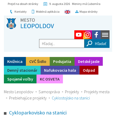
Prejsť na obsah stránky
9. augusta 2026 Meniny má Ľubomíra
Kontakty
Mobilná aplikácia
Mapa stránky
Hľadaj...
Knižnica
CVČ Šidlo
Podujatia
Detské jasle
Denný stacionár
Nafukovacia hala
Odpad
Spojené voľby
KC OSVETA
Mesto Leopoldov
Samospráva
Projekty
Projekty mesta
Prebiehajúce projekty
Cyklostojisko na stanici
Cykloparkovisko na stanici