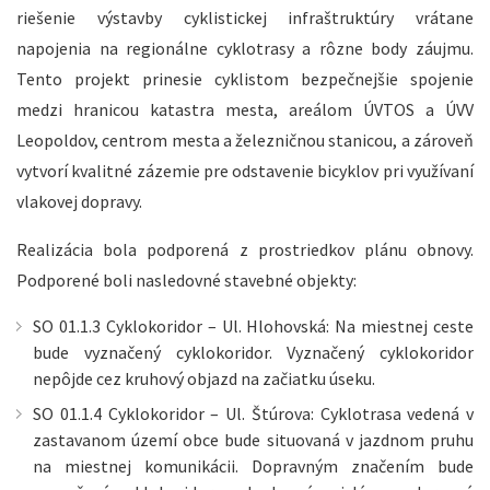
riešenie výstavby cyklistickej infraštruktúry vrátane
napojenia na regionálne cyklotrasy a rôzne body záujmu.
Tento projekt prinesie cyklistom bezpečnejšie spojenie
medzi hranicou katastra mesta, areálom ÚVTOS a ÚVV
Leopoldov, centrom mesta a železničnou stanicou, a zároveň
vytvorí kvalitné zázemie pre odstavenie bicyklov pri využívaní
vlakovej dopravy.
Realizácia bola podporená z prostriedkov plánu obnovy.
Podporené boli nasledovné stavebné objekty:
SO 01.1.3 Cyklokoridor – Ul. Hlohovská: Na miestnej ceste
bude vyznačený cyklokoridor. Vyznačený cyklokoridor
nepôjde cez kruhový objazd na začiatku úseku.
SO 01.1.4 Cyklokoridor – Ul. Štúrova: Cyklotrasa vedená v
zastavanom území obce bude situovaná v jazdnom pruhu
na miestnej komunikácii. Dopravným značením bude