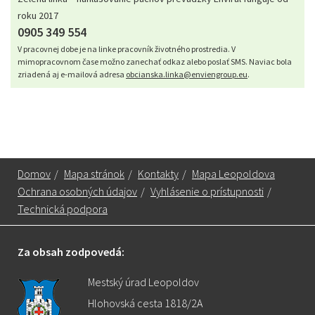
roku 2017
0905 349 554
V pracovnej dobe je na linke pracovník životného prostredia. V
mimopracovnom čase možno zanechať odkaz alebo poslať SMS. Naviac bola
zriadená aj e-mailová adresa
obcianska.linka@enviengroup.eu
.
Domov
/
Mapa stránok
/
Kontakty
/
Mapa Leopoldova
Ochrana osobných údajov
/
Vyhlásenie o prístupnosti
/
Technická podpora
Za obsah zodpovedá:
Mestský úrad Leopoldov
Hlohovská cesta 1818/2A