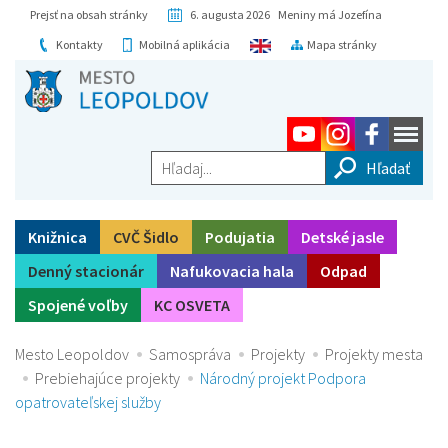
Prejsť na obsah stránky
6. augusta 2026 Meniny má Jozefína
Kontakty
Mobilná aplikácia
Mapa stránky
Hľadaj...
Knižnica
CVČ Šidlo
Podujatia
Detské jasle
Denný stacionár
Nafukovacia hala
Odpad
Spojené voľby
KC OSVETA
Mesto Leopoldov
Samospráva
Projekty
Projekty mesta
Prebiehajúce projekty
Národný projekt Podpora
opatrovateľskej služby