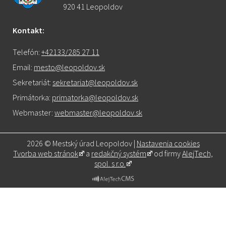
920 41 Leopoldov
Kontakt:
Telefón:
+42133/285 27 11
Email:
mesto@leopoldov.sk
Sekretariát:
sekretariat@leopoldov.sk
Primátorka:
primatorka@leopoldov.sk
Webmaster:
webmaster@leopoldov.sk
2026 © Mestský úrad Leopoldov |
Nastavenia cookies
Tvorba web stránok
a
redakčný systém
od firmy
AlejTech,
spol. s r.o.