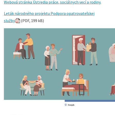
Webová stránka Ústredia práce, sociálnych vecí a rodiny.
Leták národného projektu Podpora opatrovateľskej
služby
(PDF, 199 kB)