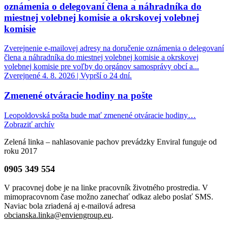
oznámenia o delegovaní člena a náhradníka do
miestnej volebnej komisie a okrskovej volebnej
komisie
Zverejnenie e-mailovej adresy na doručenie oznámenia o delegovaní
člena a náhradníka do miestnej volebnej komisie a okrskovej
volebnej komisie pre voľby do orgánov samosprávy obcí a...
Zverejnené 4. 8. 2026 | Vyprší o 24 dní.
Zmenené otváracie hodiny na pošte
Leopoldovská pošta bude mať zmenené otváracie hodiny…
Zobraziť archív
Zelená linka – nahlasovanie pachov prevádzky Enviral funguje od
roku 2017
0905 349 554
V pracovnej dobe je na linke pracovník životného prostredia. V
mimopracovnom čase možno zanechať odkaz alebo poslať SMS.
Naviac bola zriadená aj e-mailová adresa
obcianska.linka@enviengroup.eu
.