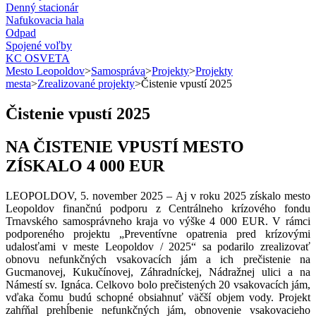
Denný stacionár
Nafukovacia hala
Odpad
Spojené voľby
KC OSVETA
Mesto Leopoldov
>
Samospráva
>
Projekty
>
Projekty
mesta
>
Zrealizované projekty
>
Čistenie vpustí 2025
Čistenie vpustí 2025
NA ČISTENIE VPUSTÍ MESTO
ZÍSKALO 4 000 EUR
LEOPOLDOV, 5. november 2025 – Aj v roku 2025 získalo mesto
Leopoldov finančnú podporu z Centrálneho krízového fondu
Trnavského samosprávneho kraja vo výške 4 000 EUR. V rámci
podporeného projektu „Preventívne opatrenia pred krízovými
udalosťami v meste Leopoldov / 2025“ sa podarilo zrealizovať
obnovu nefunkčných vsakovacích jám a ich prečistenie na
Gucmanovej, Kukučínovej, Záhradníckej, Nádražnej ulici a na
Námestí sv. Ignáca. Celkovo bolo prečistených 20 vsakovacích jám,
vďaka čomu budú schopné obsiahnuť väčší objem vody. Projekt
zahŕňal prehĺbenie nefunkčných jám, obnovenie vsakovacieho