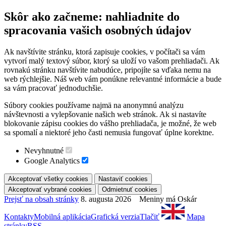
Skôr ako začneme: nahliadnite do
spracovania vašich osobných údajov
Ak navštívite stránku, ktorá zapisuje cookies, v počítači sa vám
vytvorí malý textový súbor, ktorý sa uloží vo vašom prehliadači. Ak
rovnakú stránku navštívite nabudúce, pripojíte sa vďaka nemu na
web rýchlejšie. Náš web vám ponúkne relevantné informácie a bude
sa vám pracovať jednoduchšie.
Súbory cookies používame najmä na anonymnú analýzu
návštevnosti a vylepšovanie našich web stránok. Ak si nastavíte
blokovanie zápisu cookies do vášho prehliadača, je možné, že web
sa spomalí a niektoré jeho časti nemusia fungovať úplne korektne.
Nevyhnutné
Google Analytics
Prejsť na obsah stránky
8. augusta 2026 Meniny má Oskár
Kontakty
Mobilná aplikácia
Grafická verzia
Tlačiť
Mapa
stránky
RSS