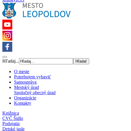
Hľadaj...
O meste
Potrebujem vybaviť
Samospráva
Mestský úrad
Spoločný obecný úrad
Organizácie
Kontakty
Knižnica
CVČ Šidlo
Podujatia
Detské jasle