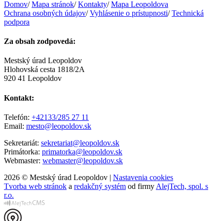
Domov
/
Mapa stránok
/
Kontakty
/
Mapa Leopoldova
Ochrana osobných údajov
/
Vyhlásenie o prístupnosti
/
Technická
podpora
Za obsah zodpovedá:
Mestský úrad Leopoldov
Hlohovská cesta 1818/2A
920 41 Leopoldov
Kontakt:
Telefón:
+42133/285 27 11
Email:
mesto@leopoldov.sk
Sekretariát:
sekretariat@leopoldov.sk
Primátorka:
primatorka@leopoldov.sk
Webmaster:
webmaster@leopoldov.sk
2026 © Mestský úrad Leopoldov |
Nastavenia cookies
Tvorba web stránok
a
redakčný systém
od firmy
AlejTech, spol. s
r.o.