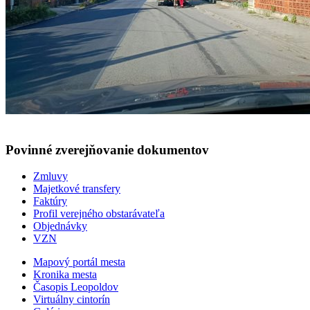
Povinné zverejňovanie
dokumentov
Zmluvy
Majetkové transfery
Faktúry
Profil verejného obstarávateľa
Objednávky
VZN
Mapový portál mesta
Kronika mesta
Časopis Leopoldov
Virtuálny cintorín