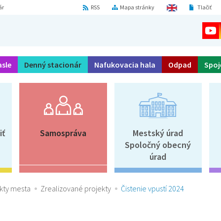
ár
RSS
Mapa stránky
Tlačiť
asle
Denný stacionár
Nafukovacia hala
Odpad
Spoj
iť
Samospráva
Mestský úrad
Spoločný obecný
úrad
kty mesta
Zrealizované projekty
Čistenie vpustí 2024