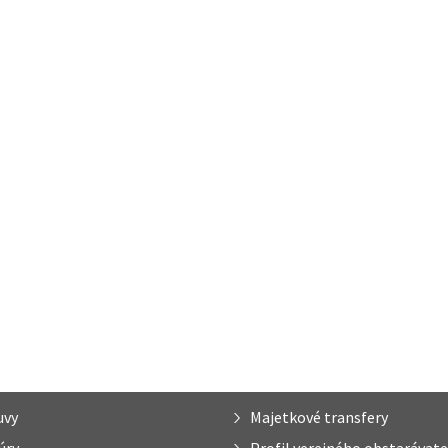
uvy
Majetkové transfery