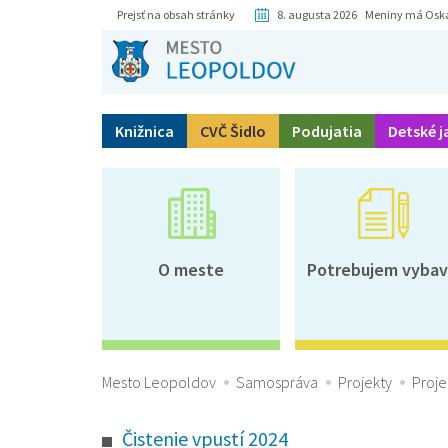
Prejsť na obsah stránky
8. augusta 2026 Meniny má Osk
Knižnica
CVČ Šidlo
Podujatia
Detské j
O meste
Potrebujem vybav
Mesto Leopoldov
Samospráva
Projekty
Proje
Čistenie vpustí 2024