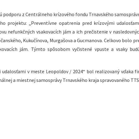
čnú podporu z Centrálneho krízového fondu Trnavského samospráv
ho projektu: „Preventívne opatrenia pred krízovými udalosťa
ovu nefunkčných vsakovacích jám a ich prečistenie v nasledovných
trečanského, Kukučínova, Murgašova a Gucmanova. Celkovo bolo pr
akovacích jám. Týmto spôsobom vyčistené vpuste a vsaky bud
i udalosťami v meste Leopoldov / 2024“ bol realizovaný vďaka 
onálnej a miestnej samosprávy Trnavského kraja spravovaného TTS