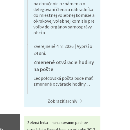
na doručenie oznámenia o
delegovaní člena a náhradníka
do miestnej volebnej komisie a
okrskovej volebnej komisie pre
voľby do orgánov samosprávy
obcí a...
Zverejnené 4. 8. 2026 | Vyprší o
24 dní.
Zmenené otváracie hodiny
na pošte
Leopoldovská pošta bude mať
zmenené otváracie hodiny…
Zobraziť archív
Zelená linka – nahlasovanie pachov
prevádzky Enviral funguje od roku 2017