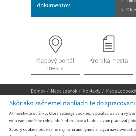
Fakt
dokumentov
Obje
Mapový portál
Kronika mesta
mesta
Domov
/
Mapa stránok
/
Kontakty
/
Mapa Leopold
Skôr ako začneme: nahliadnite do spracovani
Za obsah zodpovedá:
Ak navštívite stránku, ktorá zapisuje cookies, v počítači sa vám vytvo
web vám ponúkne relevantné informácie a bude sa vám pracovať jed
Mestský úrad Leopoldov
Súbory cookies používame najmä na anonymnú analýzu návštevnosti a v
Hlohovská cesta 1818/2A