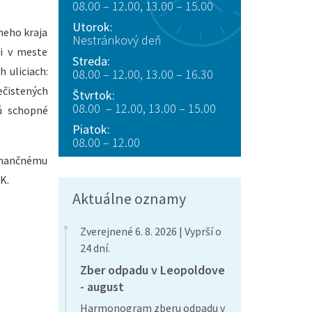
08.00 – 12.00, 13.00 – 15.00
Utorok:
neho kraja
Nestránkový deň
mi v meste
Streda:
 uliciach:
08.00 – 12.00, 13.00 – 16.30
ečistených
Štvrtok:
08.00 – 12.00, 13.00 – 15.00
ú schopné
Piatok:
08.00 – 12.00
finančnému
K.
Aktuálne oznamy
Zverejnené 6. 8. 2026 | Vyprší o
24 dní.
Zber odpadu v Leopoldove
- august
Harmonogram zberu odpadu v