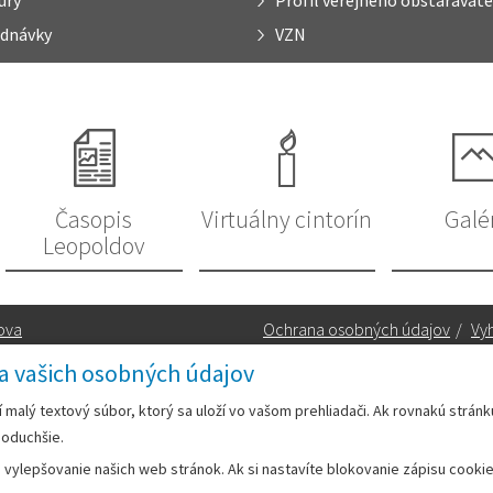
úry
Profil verejného obstarávate
dnávky
VZN
Časopis
Virtuálny cintorín
Galé
Leopoldov
ova
Ochrana osobných údajov
/
Vyh
a vašich osobných údajov
Kontakt:
rí malý textový súbor, ktorý sa uloží vo vašom prehliadači. Ak rovnakú strán
noduchšie.
Telefón:
+42133/285 27 11
ylepšovanie našich web stránok. Ak si nastavíte blokovanie zápisu cookies
Email:
mesto@leopoldov.sk