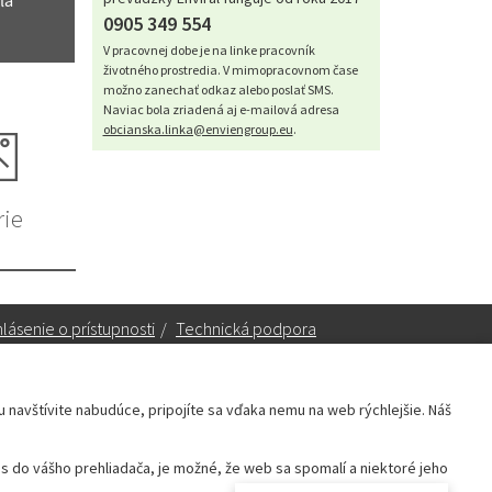
ľa
0905 349 554
V pracovnej dobe je na linke pracovník
životného prostredia. V mimopracovnom čase
možno zanechať odkaz alebo poslať SMS.
Naviac bola zriadená aj e-mailová adresa
obcianska.linka@enviengroup.eu
.
rie
lásenie o prístupnosti
/
Technická podpora
ku navštívite nabudúce, pripojíte sa vďaka nemu na web rýchlejšie. Náš
Sekretariát:
sekretariat@leopoldov.sk
 do vášho prehliadača, je možné, že web sa spomalí a niektoré jeho
Primátorka:
primatorka@leopoldov.sk