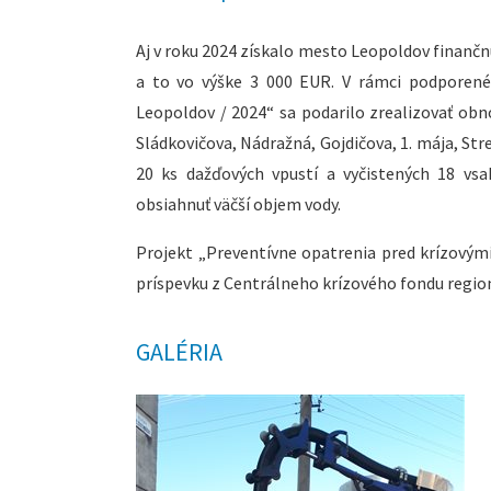
Aj v roku 2024 získalo mesto Leopoldov finan
a to vo výške 3 000 EUR. V rámci podporené
Leopoldov / 2024“ sa podarilo zrealizovať obn
Sládkovičova, Nádražná, Gojdičova, 1. mája, S
20 ks dažďových vpustí a vyčistených 18 vs
obsiahnuť väčší objem vody.
Projekt „Preventívne opatrenia pred krízovým
príspevku z Centrálneho krízového fondu regi
GALÉRIA