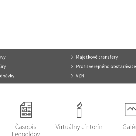
uvy
Majetkové transfery
úry
Profil verejného obstarávate
dnávky
VZN
Časopis
Virtuálny cintorín
Galé
Leopoldov