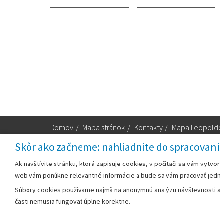
Domov
/
Mapa stránok
/
Kontakty
/
Mapa Leopold
Skôr ako začneme: nahliadnite do spracovani
Za obsah zodpovedá:
Ak navštívite stránku, ktorá zapisuje cookies, v počítači sa vám vytvo
web vám ponúkne relevantné informácie a bude sa vám pracovať jed
Mestský úrad Leopoldov
Súbory cookies používame najmä na anonymnú analýzu návštevnosti a v
Hlohovská cesta 1818/2A
časti nemusia fungovať úplne korektne.
920 41 Leopoldov