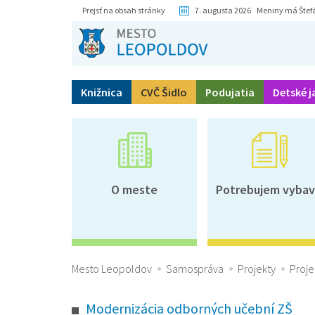
Prejsť na obsah stránky
7. augusta 2026 Meniny má Štef
Knižnica
CVČ Šidlo
Podujatia
Detské j
O meste
Potrebujem vybav
Mesto Leopoldov
Samospráva
Projekty
Proje
Modernizácia odborných učební ZŠ