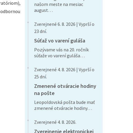
ratóriom),
našom meste na mesiac
august…
; odbornou
Zverejnené 6. 8. 2026 | Vyprší o
23 dní.
Súťaž vo varení guláša
Pozývame vás na 20. ročník
súťaže vo varení guláša…
Zverejnené 4. 8. 2026 | Vyprší o
25 dní.
Zmenené otváracie hodiny
na pošte
Leopoldovská pošta bude mať
zmenené otváracie hodiny…
Zverejnené 4. 8. 2026.
Zverejnenie elektronickej