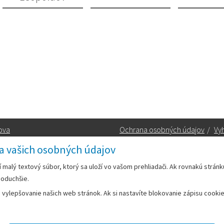
ova
Ochrana osobných údajov
/
Vyh
a vašich osobných údajov
Kontakt:
rí malý textový súbor, ktorý sa uloží vo vašom prehliadači. Ak rovnakú strán
noduchšie.
Telefón:
+42133/285 27 11
ylepšovanie našich web stránok. Ak si nastavíte blokovanie zápisu cookies
Email:
mesto@leopoldov.sk