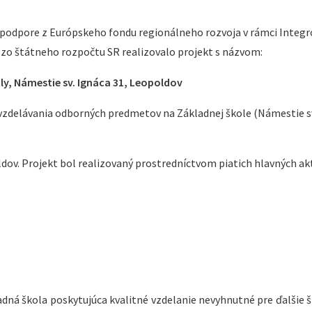
 podpore z Európskeho fondu regionálneho rozvoja v rámci Integ
o štátneho rozpočtu SR realizovalo projekt s názvom:
y, Námestie sv. Ignáca 31, Leopoldov
 vzdelávania odborných predmetov na Základnej škole (Námestie s
ov. Projekt bol realizovaný prostredníctvom piatich hlavných akt
adná škola poskytujúca kvalitné vzdelanie nevyhnutné pre ďalšie 