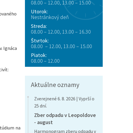
08.00 – 12.00, 13.00 – 15.00
Utorok:
rovaného
Nestránkový deň
Streda:
08.00 – 12.00, 13.00 – 16.30
Štvrtok:
08.00 – 12.00, 13.00 – 15.00
v. Ignáca
Piatok:
08.00 – 12.00
ivít:
Aktuálne oznamy
Zverejnené 6. 8. 2026 | Vyprší o
25 dní.
Zber odpadu v Leopoldove
- august
štúdium na
Harmonogram zberu odpadu v