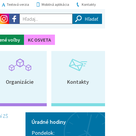
Textová verzia
Mobilná aplikácia
Kontakty
Hľadaj...
ené voľby
KC OSVETA
Organizácie
Kontakty
í ZŠ
Úradné hodiny
Pondelok: