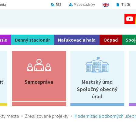
ánia
RSS
Mapa stránky
Tlačiť
asle
Denný stacionár
Nafukovacia hala
Odpad
Spoj
iť
Samospráva
Mestský úrad
Spoločný obecný
úrad
kty mesta
Zrealizované projekty
Modernizácia odborných učebn