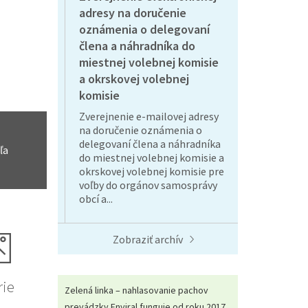
adresy na doručenie
oznámenia o delegovaní
člena a náhradníka do
miestnej volebnej komisie
a okrskovej volebnej
komisie
Zverejnenie e-mailovej adresy
na doručenie oznámenia o
delegovaní člena a náhradníka
ľa
do miestnej volebnej komisie a
okrskovej volebnej komisie pre
voľby do orgánov samosprávy
obcí a...
Zobraziť archív
rie
Zelená linka – nahlasovanie pachov
prevádzky Enviral funguje od roku 2017