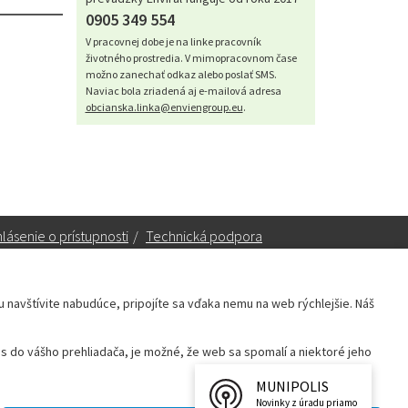
0905 349 554
V pracovnej dobe je na linke pracovník
životného prostredia. V mimopracovnom čase
možno zanechať odkaz alebo poslať SMS.
Naviac bola zriadená aj e-mailová adresa
obcianska.linka@enviengroup.eu
.
lásenie o prístupnosti
/
Technická podpora
ku navštívite nabudúce, pripojíte sa vďaka nemu na web rýchlejšie. Náš
Sekretariát:
sekretariat@leopoldov.sk
 do vášho prehliadača, je možné, že web sa spomalí a niektoré jeho
Primátorka:
primatorka@leopoldov.sk
Webmaster:
webmaster@leopoldov.sk
MUNIPOLIS
Novinky z úradu priamo