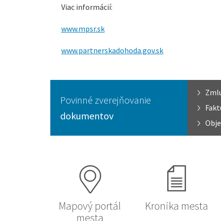
Viac informácií:
www.mpsr.sk
www.partnerskadohoda.gov.sk
Zml
Povinné zverejňovanie
Fakt
dokumentov
Obje
Mapový portál
Kronika mesta
mesta