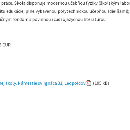
hu práce. Škola disponuje modernou učebňou fyziky (školským labo
itu edukácie; plne vybavenou polytechnickou učebňou (dielňami)
ičným fondom s povinnou i cudzojazyčnou literatúrou.
3 EUR
j školy, Námestie sv. Ignáca 31, Leopoldov
(195 kB)