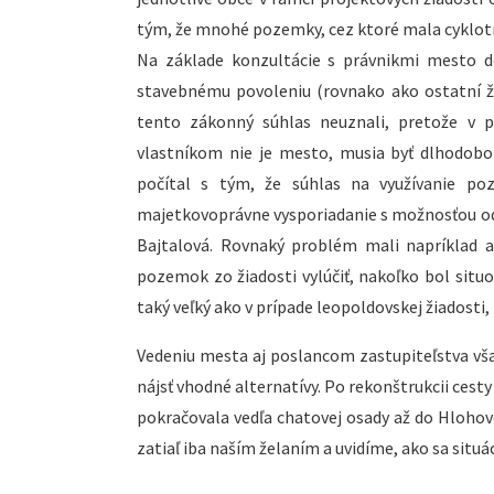
tým, že mnohé pozemky, cez ktoré mala cyklo
Na základe konzultácie s právnikmi mesto d
stavebnému povoleniu (rovnako ako ostatní žia
tento zákonný súhlas neuznali, pretože v p
vlastníkom nie je mesto, musia byť dlhodobo
počítal s tým, že súhlas na využívanie po
majetkovoprávne vysporiadanie s možnosťou od
Bajtalová. Rovnaký problém mali napríklad 
pozemok zo žiadosti vylúčiť, nakoľko bol situ
taký veľký ako v prípade leopoldovskej žiadosti
Vedeniu mesta aj poslancom zastupiteľstva však 
nájsť vhodné alternatívy. Po rekonštrukcii cest
pokračovala vedľa chatovej osady až do Hlohov
zatiaľ iba naším želaním a uvidíme, ako sa situá