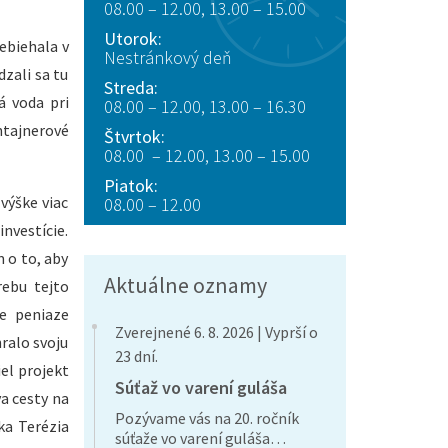
08.00 – 12.00, 13.00 – 15.00
Utorok:
rebiehala v
Nestránkový deň
dzali sa tu
Streda:
á voda pri
08.00 – 12.00, 13.00 – 16.30
ntajnerové
Štvrtok:
08.00 – 12.00, 13.00 – 15.00
Piatok:
výške viac
08.00 – 12.00
investície.
m o to, aby
Aktuálne oznamy
rebu tejto
me peniaze
Zverejnené 6. 8. 2026 | Vyprší o
hralo svoju
23 dní.
el projekt
Súťaž vo varení guláša
a cesty na
Pozývame vás na 20. ročník
ka Terézia
súťaže vo varení guláša…