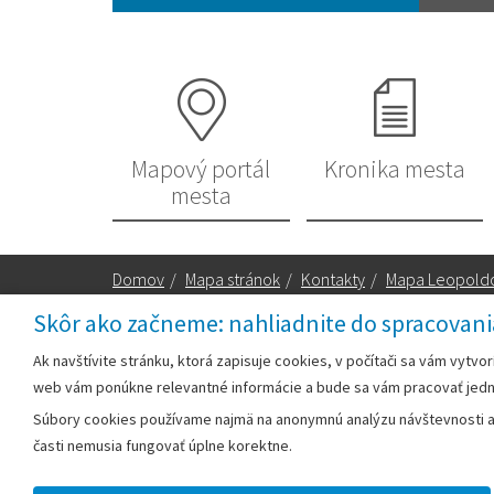
Mapový portál
Kronika mesta
mesta
Domov
/
Mapa stránok
/
Kontakty
/
Mapa Leopold
Skôr ako začneme: nahliadnite do spracovani
Za obsah zodpovedá:
Ak navštívite stránku, ktorá zapisuje cookies, v počítači sa vám vytvo
web vám ponúkne relevantné informácie a bude sa vám pracovať jed
Mestský úrad Leopoldov
Súbory cookies používame najmä na anonymnú analýzu návštevnosti a v
Hlohovská cesta 1818/2A
časti nemusia fungovať úplne korektne.
920 41 Leopoldov