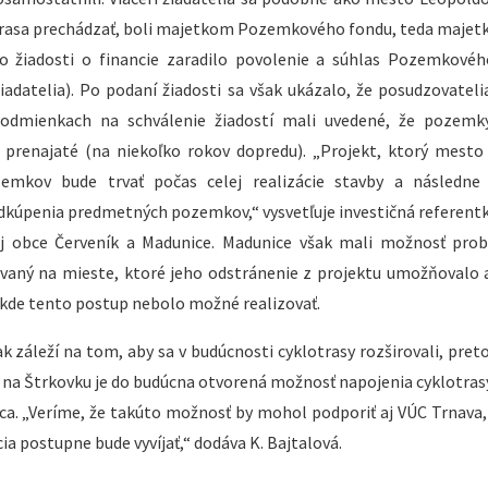
trasa prechádzať, boli majetkom Pozemkového fondu, teda majet
o žiadosti o financie zaradilo povolenie a súhlas Pozemkové
datelia). Po podaní žiadosti sa však ukázalo, že posudzovateli
odmienkach na schválenie žiadostí mali uvedené, že pozemky
 prenajaté (na niekoľko rokov dopredu). „Projekt, ktorý mesto
zemkov bude trvať počas celej realizácie stavby a následne
kúpenia predmetných pozemkov,“ vysvetľuje investičná referentk
aj obce Červeník a Madunice. Madunice však mali možnosť pro
ovaný na mieste, ktoré jeho odstránenie z projektu umožňovalo 
, kde tento postup nebolo možné realizovať.
záleží na tom, aby sa v budúcnosti cyklotrasy rozširovali, preto 
y na Štrkovku je do budúcna otvorená možnosť napojenia cyklotrasy
ca. „Veríme, že takúto možnosť by mohol podporiť aj VÚC Trnava, 
cia postupne bude vyvíjať,“ dodáva K. Bajtalová.