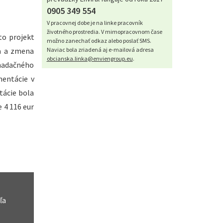
0905 349 554
V pracovnej dobe je na linke pracovník
životného prostredia. V mimopracovnom čase
to projekt
možno zanechať odkaz alebo poslať SMS.
va a zmena
Naviac bola zriadená aj e-mailová adresa
obcianska.linka@enviengroup.eu
.
 nadačného
mentácie v
tácie bola
e 4 116 eur
ľa