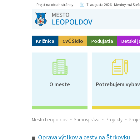
Prejsť na obsah stránky
7. augusta 2026 Meniny má Štef
Knižnica
CVČ Šidlo
Podujatia
Detské j
O meste
Potrebujem vybav
Mesto Leopoldov
Samospráva
Projekty
Proje
Oprava výtlkov a cesty na Štrkovku