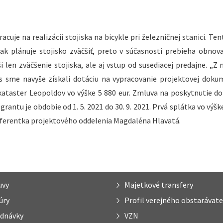
je na realizácii stojiska na bicykle pri železničnej stanici. Ten
však plánuje stojisko zväčšiť, preto v súčasnosti prebieha obno
 len zväčšenie stojiska, ale aj vstup od susediacej predajne. „Z
s sme navyše získali dotáciu na vypracovanie projektovej doku
kataster Leopoldov vo výške 5 880 eur. Zmluva na poskytnutie do
antu je obdobie od 1. 5. 2021 do 30. 9. 2021. Prvá splátka vo výšk
eferentka projektového oddelenia Magdaléna Hlavatá.
uvy
Majetkové transfery
úry
Profil verejného obstarávate
dnávky
VZN