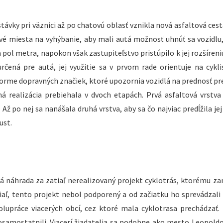
vky pri väznici až po chatovú oblasť vznikla nová asfaltová cesta
ové miesta na vyhýbanie, aby mali autá možnosť uhnúť sa vozidlu,
a pol metra, napokon však zastupiteľstvo pristúpilo k jej rozšíren
určená pre autá, jej využitie sa v prvom rade orientuje na cykli
forme dopravných značiek, ktoré upozornia vozidlá na prednosť pre
á realizácia prebiehala v dvoch etapách. Prvá asfaltová vrstva
ž po nej sa nanášala druhá vrstva, aby sa čo najviac predĺžila jej
ust.
tá náhrada za zatiaľ nerealizovaný projekt cyklotrás, ktorému z
žiaľ, tento projekt nebol podporený a od začiatku ho sprevádzali
olupráce viacerých obcí, cez ktoré mala cyklotrasa prechádzať
osamostatnili. Viacerí žiadatelia sa podobne ako mesto Leopoldov