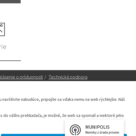
rie
lásenie o prístupnosti
/
Technická podpora
ku navštívite nabudúce, pripojíte sa vďaka nemu na web rýchlejšie. Náš
Sekretariát:
sekretariat@leopoldov.sk
 do vášho prehliadača, je možné, že web sa spomalí a niektoré jeho
Primátorka:
primatorka@leopoldov.sk
Webmaster:
webmaster@leopoldov.sk
MUNIPOLIS
Novinky z úradu priamo