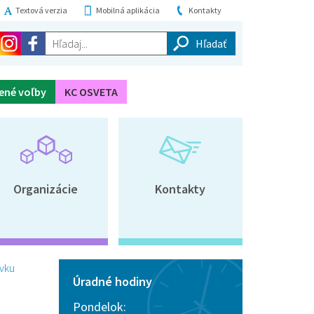
Textová verzia
Mobilná aplikácia
Kontakty
Hľadaj...
ené voľby
KC OSVETA
Organizácie
Kontakty
ovku
Úradné hodiny
Pondelok: