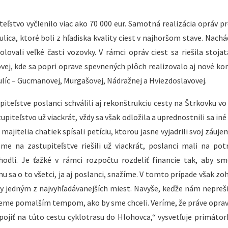
teľstvo vyčlenilo viac ako 70 000 eur. Samotná realizácia opráv p
ica, ktoré boli z hľadiska kvality ciest v najhoršom stave. Nachá
lovali veľké časti vozovky. V rámci opráv ciest sa riešila stojat
vej, kde sa popri oprave spevnených plôch realizovalo aj nové ko
 ulíc – Gucmanovej, Murgašovej, Nádražnej a Hviezdoslavovej.
eľstve poslanci schválili aj rekonštrukciu cesty na Štrkovku vo 
piteľstvo už viackrát, vždy sa však odložila a uprednostnili sa iné 
ajitelia chatiek spísali petíciu, ktorou jasne vyjadrili svoj záuje
me na zastupiteľstve riešili už viackrát, poslanci mali na pot
hodli. Je ťažké v rámci rozpočtu rozdeliť financie tak, aby s
 sa o to všetci, ja aj poslanci, snažíme. V tomto prípade však zo
ity jedným z najvyhľadávanejších miest. Navyše, keďže nám nepreši
ujeme pomalším tempom, ako by sme chceli. Veríme, že práve oprav
pojiť na túto cestu cyklotrasu do Hlohovca,“ vysvetľuje primátor