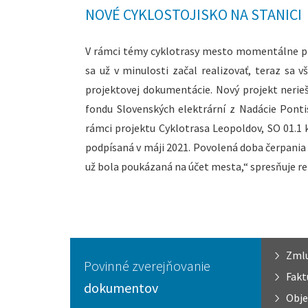
NOVÉ CYKLOSTOJISKO NA STANICI
V rámci témy cyklotrasy mesto momentálne pracu
sa už v minulosti začal realizovať, teraz sa 
projektovej dokumentácie. Nový projekt nerieši
fondu Slovenských elektrární z Nadácie Ponti
rámci projektu Cyklotrasa Leopoldov, SO 01.1 
podpísaná v máji 2021. Povolená doba čerpania gr
už bola poukázaná na účet mesta,“ spresňuje r
Zml
Povinné zverejňovanie
Fakt
dokumentov
Obje