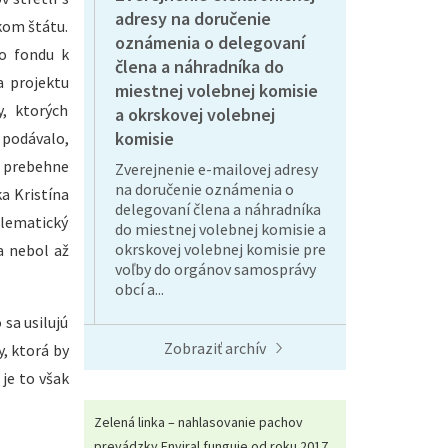
adresy na doručenie
kom štátu.
oznámenia o delegovaní
ho fondu k
člena a náhradníka do
a projektu
miestnej volebnej komisie
, ktorých
a okrskovej volebnej
komisie
 podávalo,
 prebehne
Zverejnenie e-mailovej adresy
na doručenie oznámenia o
a Kristína
delegovaní člena a náhradníka
blematický
do miestnej volebnej komisie a
okrskovej volebnej komisie pre
a nebol až
voľby do orgánov samosprávy
obcí a...
sa usilujú
Zobraziť archív
, ktorá by
je to však
Zelená linka – nahlasovanie pachov
prevádzky Enviral funguje od roku 2017