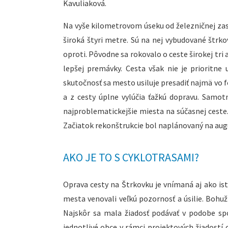
Kavuliaková.
Na vyše kilometrovom úseku od železničnej zastá
široká štyri metre. Sú na nej vybudované štrk
oproti. Pôvodne sa rokovalo o ceste širokej tri 
lepšej premávky. Cesta však nie je prioritne 
skutočnosť sa mesto usiluje presadiť najmä vo 
a z cesty úplne vylúčia ťažkú dopravu. Samotn
najproblematickejšie miesta na súčasnej ceste. A
Začiatok rekonštrukcie bol naplánovaný na aug
AKO JE TO S CYKLOTRASAMI?
Oprava cesty na Štrkovku je vnímaná aj ako is
mesta venovali veľkú pozornosť a úsilie. Bohu
Najskôr sa mala žiadosť podávať v podobe sp
jednotlivé obce v rámci projektových žiadostí 