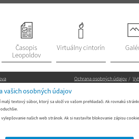
Časopis
Virtuálny cintorín
Galé
Leopoldov
ova
Ochrana osobných údajov
/
Vyh
a vašich osobných údajov
Kontakt:
rí malý textový súbor, ktorý sa uloží vo vašom prehliadači. Ak rovnakú strán
noduchšie.
Telefón:
+42133/285 27 11
ylepšovanie našich web stránok. Ak si nastavíte blokovanie zápisu cookies
Email:
mesto@leopoldov.sk