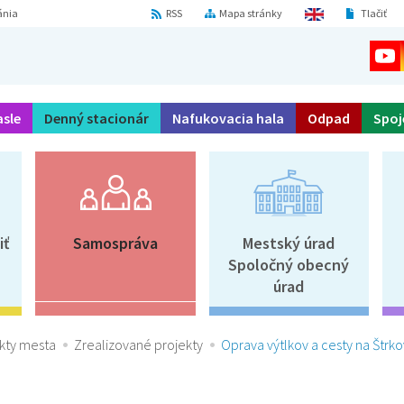
ánia
RSS
Mapa stránky
Tlačiť
asle
Denný stacionár
Nafukovacia hala
Odpad
Spoj
iť
Samospráva
Mestský úrad
Spoločný obecný
úrad
kty mesta
Zrealizované projekty
Oprava výtlkov a cesty na Štrk