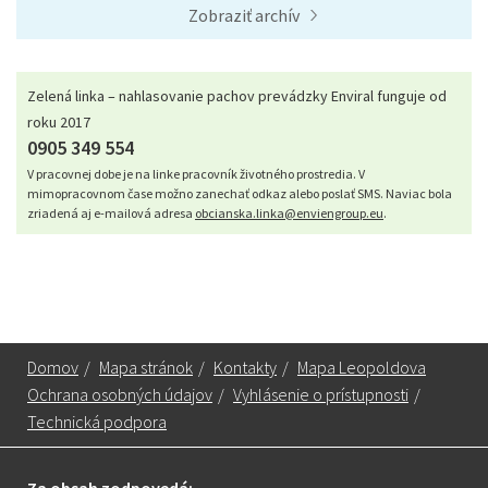
Zobraziť archív
Zelená linka – nahlasovanie pachov prevádzky Enviral funguje od
roku 2017
0905 349 554
V pracovnej dobe je na linke pracovník životného prostredia. V
mimopracovnom čase možno zanechať odkaz alebo poslať SMS. Naviac bola
zriadená aj e-mailová adresa
obcianska.linka@enviengroup.eu
.
Domov
/
Mapa stránok
/
Kontakty
/
Mapa Leopoldova
Ochrana osobných údajov
/
Vyhlásenie o prístupnosti
/
Technická podpora