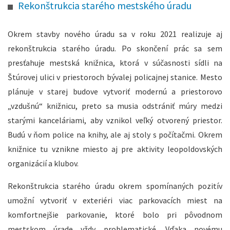
Rekonštrukcia starého mestského úradu
Okrem stavby nového úradu sa v roku 2021 realizuje aj
rekonštrukcia starého úradu. Po skončení prác sa sem
presťahuje mestská knižnica, ktorá v súčasnosti sídli na
Štúrovej ulici v priestoroch bývalej policajnej stanice. Mesto
plánuje v starej budove vytvoriť modernú a priestorovo
„vzdušnú“ knižnicu, preto sa musia odstrániť múry medzi
starými kanceláriami, aby vznikol veľký otvorený priestor.
Budú v ňom police na knihy, ale aj stoly s počítačmi. Okrem
knižnice tu vznikne miesto aj pre aktivity leopoldovských
organizácií a klubov.
Rekonštrukcia starého úradu okrem spomínaných pozitív
umožní vytvoriť v exteriéri viac parkovacích miest na
komfortnejšie parkovanie, ktoré bolo pri pôvodnom
mestskom úrade vždy problematické. Vďaka novému