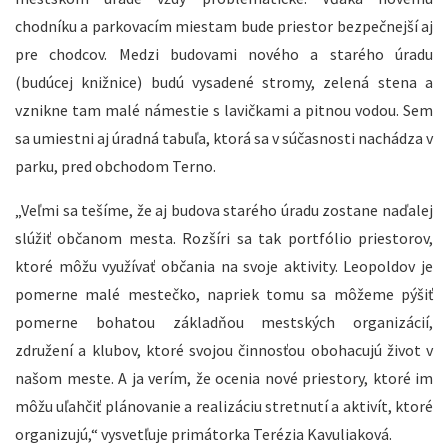
chodníku a parkovacím miestam bude priestor bezpečnejší aj
pre chodcov. Medzi budovami nového a starého úradu
(budúcej knižnice) budú vysadené stromy, zelená stena a
vznikne tam malé námestie s lavičkami a pitnou vodou. Sem
sa umiestni aj úradná tabuľa, ktorá sa v súčasnosti nachádza v
parku, pred obchodom Terno.
„Veľmi sa tešíme, že aj budova starého úradu zostane naďalej
slúžiť občanom mesta. Rozšíri sa tak portfólio priestorov,
ktoré môžu využívať občania na svoje aktivity. Leopoldov je
pomerne malé mestečko, napriek tomu sa môžeme pýšiť
pomerne bohatou základňou mestských organizácií,
združení a klubov, ktoré svojou činnosťou obohacujú život v
našom meste. A ja verím, že ocenia nové priestory, ktoré im
môžu uľahčiť plánovanie a realizáciu stretnutí a aktivít, ktoré
organizujú,“ vysvetľuje primátorka Terézia Kavuliaková.