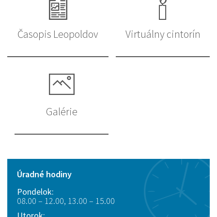
Časopis Leopoldov
Virtuálny cintorín
Galérie
Úradné hodiny
Pondelok:
08.00 – 12.00, 13.00 – 15.00
Utorok: