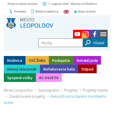
Prejsť na obsah stránky
7. augusta 2026 Meniny má Štefánia
Kontakty
Mobilná aplikácia
Mapa stránky
Hľadaj...
Knižnica
CVČ Šidlo
Podujatia
Detské jasle
Denný stacionár
Nafukovacia hala
Odpad
Spojené voľby
KC OSVETA
Mesto Leopoldov
Samospráva
Projekty
Projekty mesta
Zrealizované projekty
Rekonštrukcia starého mestského
úradu