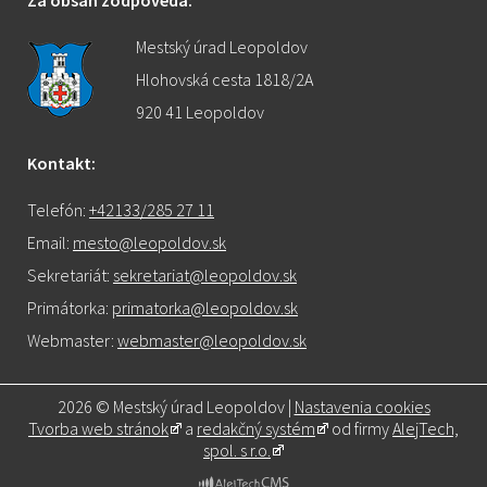
Za obsah zodpovedá:
Mestský úrad Leopoldov
Hlohovská cesta 1818/2A
920 41 Leopoldov
Kontakt:
Telefón:
+42133/285 27 11
Email:
mesto@leopoldov.sk
Sekretariát:
sekretariat@leopoldov.sk
Primátorka:
primatorka@leopoldov.sk
Webmaster:
webmaster@leopoldov.sk
2026 © Mestský úrad Leopoldov |
Nastavenia cookies
Tvorba web stránok
a
redakčný systém
od firmy
AlejTech,
spol. s r.o.