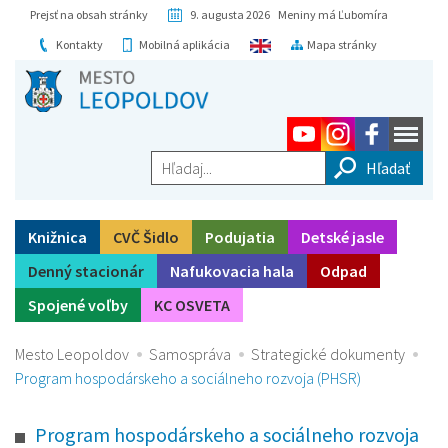
Prejsť na obsah stránky
9. augusta 2026 Meniny má Ľubomíra
Kontakty
Mobilná aplikácia
Mapa stránky
Hľadaj...
Knižnica
CVČ Šidlo
Podujatia
Detské jasle
Denný stacionár
Nafukovacia hala
Odpad
Spojené voľby
KC OSVETA
Mesto Leopoldov
Samospráva
Strategické dokumenty
Program hospodárskeho a sociálneho rozvoja (PHSR)
Program hospodárskeho a sociálneho rozvoja