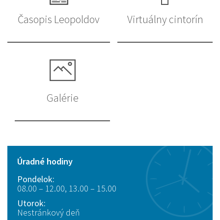
Časopis Leopoldov
Virtuálny cintorín
Galérie
Úradné hodiny
Pondelok:
08.00 – 12.00, 13.00 – 15.00
Utorok:
Nestránkový deň