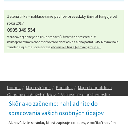
Zelená linka – nahlasovanie pachov prevádzky Enviral funguje od
roku 2017
0905 349 554
V pracovnej dobe je na linke pracovník životného prostredia. V
mimopracovnom čase možno zanechať odkaz alebo poslať SMS. Naviac bola
zriadená aj e-mailová adresa
obcianska.linka@enviengroup.eu
.
Domov
/
Mapa stránok
/
Kontakty
/
Mapa Leopoldova
Ochrana osobných údajov
/
Vyhlásenie o prístupnosti
/
Technická podpora
Skôr ako začneme: nahliadnite do
spracovania vašich osobných údajov
Za obsah zodpovedá:
Ak navštívite stránku, ktorá zapisuje cookies, v počítači sa vám