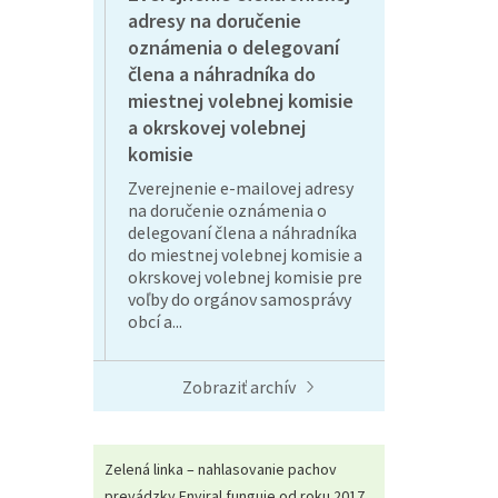
adresy na doručenie
oznámenia o delegovaní
člena a náhradníka do
miestnej volebnej komisie
a okrskovej volebnej
komisie
Zverejnenie e-mailovej adresy
na doručenie oznámenia o
delegovaní člena a náhradníka
do miestnej volebnej komisie a
okrskovej volebnej komisie pre
voľby do orgánov samosprávy
obcí a...
Zobraziť archív
Zelená linka – nahlasovanie pachov
prevádzky Enviral funguje od roku 2017