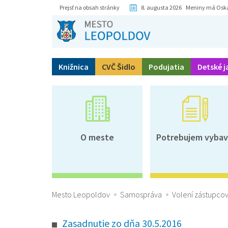
Prejsť na obsah stránky
8. augusta 2026 Meniny má Osk
Knižnica
CVČ Šidlo
Podujatia
Detské j
O meste
Potrebujem vybav
Mesto Leopoldov
Samospráva
Volení zástupcov
Zasadnutie zo dňa 30.5.2016