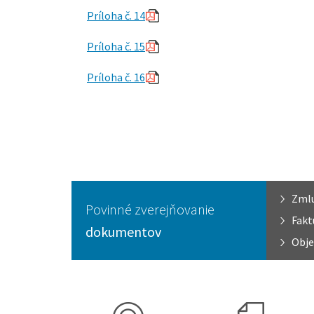
Príloha č. 14
Príloha č. 15
Príloha č. 16
Zml
Povinné zverejňovanie
Fakt
dokumentov
Obje