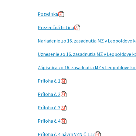
Pozvánka
Prezenčná listina
Nariadenie zo 16. zasadnutia MZ v Leopoldove 
Uznesenie zo 16. zasadnutia MZ v Leopoldove k
Zápisnica zo 16. zasadnutia MZ v Leopoldove k
Príloha č. 1
Príloha č. 2
Príloha č. 3
Príloha č. 4
Príloha č. 4 návrh VZN č. 112