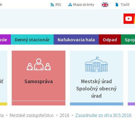
ár
RSS
Mapa stránky
Tlačiť
asle
Denný stacionár
Nafukovacia hala
Odpad
Spoj
iť
Samospráva
Mestský úrad
Spoločný obecný
úrad
ia
Mestské zastupiteľstvo
2016
Zasadnutie zo dňa 30.5.2016