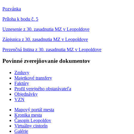
Pozvánka
Príloha k bodu č. 5
Uznesenie z 30. zasadnutia MZ v Leopoldove
Zápisnica z 30. zasadnutia MZ v Leopoldove
Prezenčná listina z 30. zasadnutia MZ v Leopoldove
Povinné zverejňovanie
dokumentov
Zmluvy
Majetkové transfery
Faktúry
Profil verejného obstarávateľa
Objednávky
VZN
Mapový portál mesta
Kronika mesta
Časopis Leopoldov
Virtuálny cintorín
Galérie