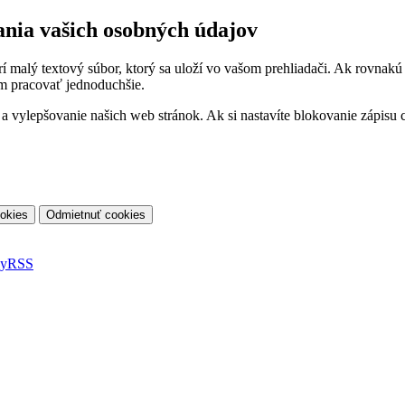
ania vašich osobných údajov
orí malý textový súbor, ktorý sa uloží vo vašom prehliadači. Ak rovnak
m pracovať jednoduchšie.
vylepšovanie našich web stránok. Ak si nastavíte blokovanie zápisu co
ky
RSS