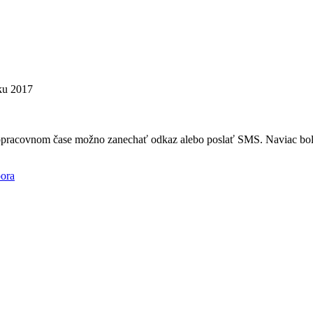
oku 2017
mopracovnom čase možno zanechať odkaz alebo poslať SMS. Naviac bola
ora