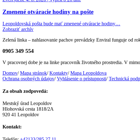
Zmenené otváracie hodiny na pošte
Leopoldovská pošta bude mať zmenené otváracie hodiny…
Zobraziť archív
Zelená linka – nahlasovanie pachov prevádzky Enviral funguje od r
0905 349 554
V pracovnej dobe je na linke pracovník životného prostredia. V mi
Domov
/
Mapa stránok
/
Kontakty
/
Mapa Leopoldova
Ochrana osobných údajov
/
Vyhlásenie o prístupnosti
/
Technická podp
Za obsah zodpovedá:
Mestský úrad Leopoldov
Hlohovská cesta 1818/2A
920 41 Leopoldov
Kontakt:
Telefón:
+42133/285 27 11