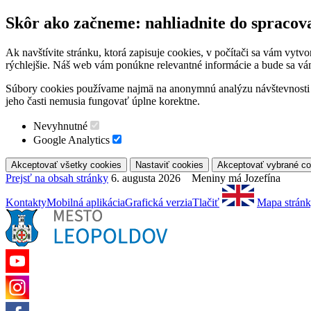
Skôr ako začneme: nahliadnite do spracov
Ak navštívite stránku, ktorá zapisuje cookies, v počítači sa vám vytv
rýchlejšie. Náš web vám ponúkne relevantné informácie a bude sa vá
Súbory cookies používame najmä na anonymnú analýzu návštevnosti a 
jeho časti nemusia fungovať úplne korektne.
Nevyhnutné
Google Analytics
Prejsť na obsah stránky
6. augusta 2026 Meniny má Jozefína
Kontakty
Mobilná aplikácia
Grafická verzia
Tlačiť
Mapa strán