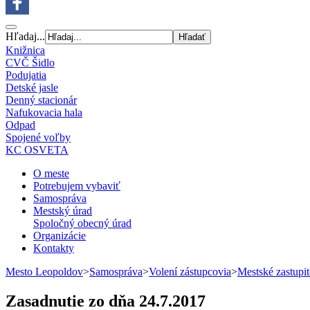
Hľadaj...
Knižnica
CVČ Šidlo
Podujatia
Detské jasle
Denný stacionár
Nafukovacia hala
Odpad
Spojené voľby
KC OSVETA
O meste
Potrebujem vybaviť
Samospráva
Mestský úrad
Spoločný obecný úrad
Organizácie
Kontakty
Mesto Leopoldov
>
Samospráva
>
Volení zástupcovia
>
Mestské zastupit
Zasadnutie zo dňa 24.7.2017