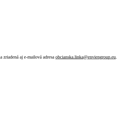
 zriadená aj e-mailová adresa
obcianska.linka@enviengroup.eu
.