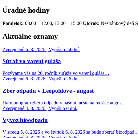
Úradné hodiny
Pondelok:
08.00 – 12.00, 13.00 – 15.00
Utorok:
Nestránkový deň
S
Aktuálne oznamy
Zverejnené 6. 8. 2026 | Vyprší o 24 dní.
Súťaž vo varení guláša
Pozývame vás na 20. ročník súťaže vo varení guláša…
Zverejnené 6. 8. 2026 | Vyprší o 26 dní.
Zber odpadu v Leopoldove - august
Harmonogram zberu odpadu v našom meste na mesiac august…
Zverejnené 4. 8. 2026 | Vyprší o 0 dní.
Vývoz bioodpadu
V stredu 5. 8. 2026 a vo štvrtok 6. 8. 2026 sa bude zberať bioodpad
Zverejnené 4. 8. 2026 | Vyprší o 26 dní.