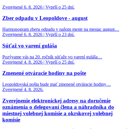
Zverejnené 6. 8. 2026 | Vyprší o 25 dní.
Zber odpadu v Leopoldove - august
Harmonogram zberu odpadu v našom meste na mesiac august…
Zverejnené 6. 8. 2026 | Vyprší o 23 dní.
Súťaž vo varení guláša
Pozývame vás na 20. ročník súťaže vo varení guláša…
Zverejnené 4. 8. 2026 | Vyprší o 25 dní.
Zmenené otváracie hodiny na pošte
Leopoldovská pošta bude mať zmenené otváracie hodiny…
Zverejnené 4. 8. 2026.
Zverejnenie elektronickej adresy na doručenie
oznámenia o delegovaní člena a náhradníka do
miestnej volebnej komisie a okrskovej volebnej
komisie