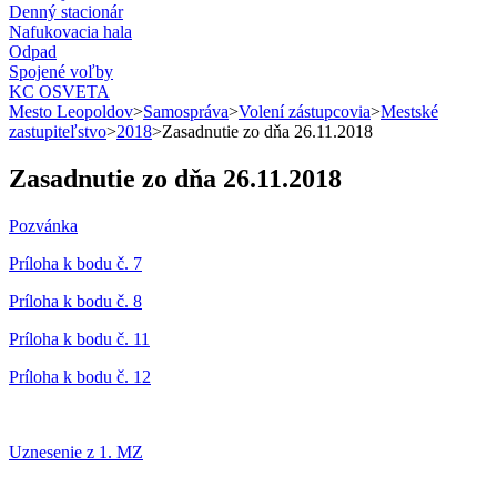
Denný stacionár
Nafukovacia hala
Odpad
Spojené voľby
KC OSVETA
Mesto Leopoldov
>
Samospráva
>
Volení zástupcovia
>
Mestské
zastupiteľstvo
>
2018
>
Zasadnutie zo dňa 26.11.2018
Zasadnutie zo dňa 26.11.2018
Pozvánka
Príloha k bodu č. 7
Príloha k bodu č. 8
Príloha k bodu č. 11
Príloha k bodu č. 12
Uznesenie z 1. MZ