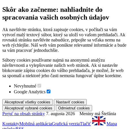
Skôr ako začneme: nahliadnite do
spracovania vašich osobných údajov
Ak navštívite stránku, ktorá zapisuje cookies, v počítači sa vám
vytvorí malý textový súbor, ktorý sa uloží vo vašom prehliadači. Ak
rovnakú stránku navštívite nabudúce, pripojíte sa vďaka nemu na
web rýchlejšie. Náš web vám ponúkne relevantné informácie a bude
sa vám pracovať jednoduchšie.
Súbory cookies používame najmä na anonymnú analýzu
návštevnosti a vylepšovanie našich web stránok. Ak si nastavíte
blokovanie zápisu cookies do vášho prehliadača, je možné, že web
sa spomalí a niektoré jeho časti nemusia fungovať úplne korektne.
Nevyhnutné
Google Analytics
Prejsť na obsah stránky
7. augusta 2026 Meniny má Štefánia
Kontakty
Mobilná aplikácia
Grafická verzia
Tlačiť
Mapa
stránky
RSS