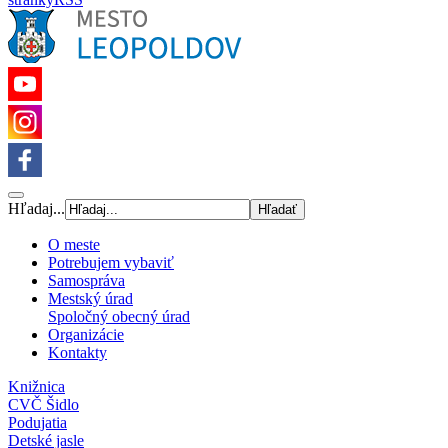
Hľadaj...
O meste
Potrebujem vybaviť
Samospráva
Mestský úrad
Spoločný obecný úrad
Organizácie
Kontakty
Knižnica
CVČ Šidlo
Podujatia
Detské jasle