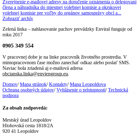
Zverejnenie e-mailovej adresy na doručenie oznámenia o delegovaní
člena a náhradníka do miestnej volebnej komisie a okrskovej
volebnej komisie pre voľby do orgánov samosprávy obcí a...
Zobraziť archív
Zelená linka – nahlasovanie pachov prevádzky Enviral funguje od
roku 2017
0905 349 554
V pracovnej dobe je na linke pracovník životného prostredia. V
mimopracovnom čase možno zanechať odkaz alebo poslať SMS.
Naviac bola zriadená aj e-mailová adresa
obcianska.linka@enviengroup.eu
.
Domov
/
Mapa stránok
/
Kontakty
/
Mapa Leopoldova
Ochrana osobných údajov
/
Vyhlásenie o prístupnosti
/
Technická
podpora
Za obsah zodpovedá:
Mestský úrad Leopoldov
Hlohovská cesta 1818/2A
920 41 Leopoldov