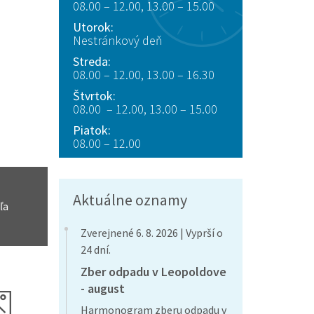
08.00 – 12.00, 13.00 – 15.00
Utorok:
Nestránkový deň
Streda:
08.00 – 12.00, 13.00 – 16.30
Štvrtok:
08.00 – 12.00, 13.00 – 15.00
Piatok:
08.00 – 12.00
Aktuálne oznamy
ľa
Zverejnené 6. 8. 2026 | Vyprší o
24 dní.
Zber odpadu v Leopoldove
- august
Harmonogram zberu odpadu v