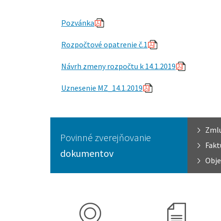
Pozvánka
Rozpočtové opatrenie č.1
Návrh zmeny rozpočtu k 14.1.2019
Uznesenie MZ_14.1.2019
Zml
Povinné zverejňovanie
Fakt
dokumentov
Obje