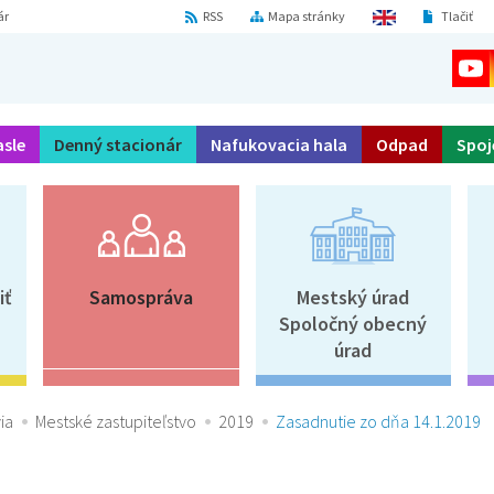
ár
RSS
Mapa stránky
Tlačiť
asle
Denný stacionár
Nafukovacia hala
Odpad
Spoj
iť
Samospráva
Mestský úrad
Spoločný obecný
úrad
ia
Mestské zastupiteľstvo
2019
Zasadnutie zo dňa 14.1.2019