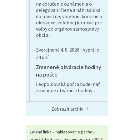
na doručenie oznámenia o
delegovaní člena a náhradníka
do miestnej volebnej komisie a
okrskovej volebnej komisie pre
voľby do orgánov samosprávy
obcí a...
Zverejnené 4. 8. 2026 | Vyprší o
24 dní.
Zmenené otváracie hodiny
na pošte
Leopoldovská pošta bude mať
zmenené otváracie hodiny…
Zobraziť archív
Zelená linka – nahlasovanie pachov
prevádzky Enviral funguje od roku 2017