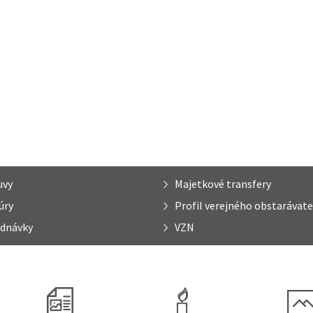
uvy
Majetkové transfery
úry
Profil verejného obstarávate
dnávky
VZN