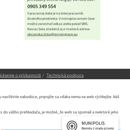
0905 349 554
V pracovnej dobe je na linke pracovník
životného prostredia. V mimopracovnom čase
možno zanechať odkaz alebo poslať SMS.
Naviac bola zriadená aj e-mailová adresa
obcianska.linka@enviengroup.eu
.
lásenie o prístupnosti
/
Technická podpora
ku navštívite nabudúce, pripojíte sa vďaka nemu na web rýchlejšie. Náš
Sekretariát:
sekretariat@leopoldov.sk
 do vášho prehliadača, je možné, že web sa spomalí a niektoré jeho
Primátorka:
primatorka@leopoldov.sk
Webmaster:
webmaster@leopoldov.sk
MUNIPOLIS
Novinky z úradu priamo