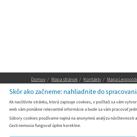
Domov
/
Mapa stránok
/
Kontakty
/
Mapa Leopold
Skôr ako začneme: nahliadnite do spracovani
Za obsah zodpovedá:
Ak navštívite stránku, ktorá zapisuje cookies, v počítači sa vám vytvo
web vám ponúkne relevantné informácie a bude sa vám pracovať jed
Mestský úrad Leopoldov
Súbory cookies používame najmä na anonymnú analýzu návštevnosti a v
Hlohovská cesta 1818/2A
časti nemusia fungovať úplne korektne.
920 41 Leopoldov