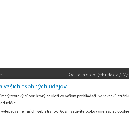
ova
Ochrana osobných údajov
/
Vyh
a vašich osobných údajov
Kontakt:
rí malý textový súbor, ktorý sa uloží vo vašom prehliadači. Ak rovnakú strán
noduchšie.
Telefón:
+42133/285 27 11
ylepšovanie našich web stránok. Ak si nastavíte blokovanie zápisu cookies
Email:
mesto@leopoldov.sk