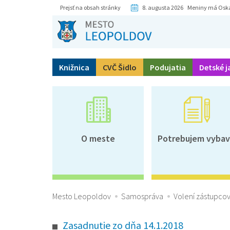
Prejsť na obsah stránky
8. augusta 2026 Meniny má Osk
Knižnica
CVČ Šidlo
Podujatia
Detské j
O meste
Potrebujem vybav
Mesto Leopoldov
Samospráva
Volení zástupcov
Zasadnutie zo dňa 14.1.2018