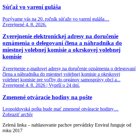
Súťaž vo varení guláša
Pozývame vás na 20. ročník súťaže vo varení guláša…
Zverejnené 4. 8. 2026.
Zverejnenie elektronickej adresy na doručenie
oznámenia o delegovaní člena a náhradníka do
miestnej volebnej komisie a okrskovej volebnej
komisie
Zverejnenie e-mailovej adresy na doručenie oznámenia o delegovaní
člena a náhradníka do miestnej volebnej komisie a okrskovej
volebnej komisie pre voľby do orgánov samosprávy obcí a...
Zverejnené 4. 8. 2026 | Vyprší o 24 dní.
Zmenené otváracie hodiny na pošte
Leopoldovská pošta bude mať zmenené otváracie hodiny…
Zobraziť archív
Zelená linka – nahlasovanie pachov prevádzky Enviral funguje od
roku 2017