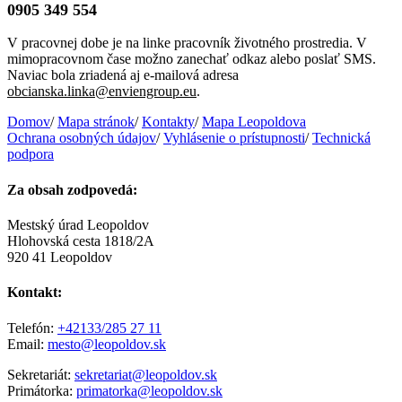
0905 349 554
V pracovnej dobe je na linke pracovník životného prostredia. V
mimopracovnom čase možno zanechať odkaz alebo poslať SMS.
Naviac bola zriadená aj e-mailová adresa
obcianska.linka@enviengroup.eu
.
Domov
/
Mapa stránok
/
Kontakty
/
Mapa Leopoldova
Ochrana osobných údajov
/
Vyhlásenie o prístupnosti
/
Technická
podpora
Za obsah zodpovedá:
Mestský úrad Leopoldov
Hlohovská cesta 1818/2A
920 41 Leopoldov
Kontakt:
Telefón:
+42133/285 27 11
Email:
mesto@leopoldov.sk
Sekretariát:
sekretariat@leopoldov.sk
Primátorka:
primatorka@leopoldov.sk