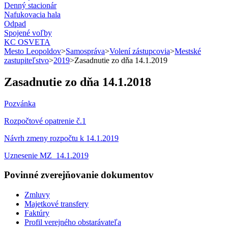
Denný stacionár
Nafukovacia hala
Odpad
Spojené voľby
KC OSVETA
Mesto Leopoldov
>
Samospráva
>
Volení zástupcovia
>
Mestské
zastupiteľstvo
>
2019
>
Zasadnutie zo dňa 14.1.2019
Zasadnutie zo dňa 14.1.2018
Pozvánka
Rozpočtové opatrenie č.1
Návrh zmeny rozpočtu k 14.1.2019
Uznesenie MZ_14.1.2019
Povinné zverejňovanie
dokumentov
Zmluvy
Majetkové transfery
Faktúry
Profil verejného obstarávateľa