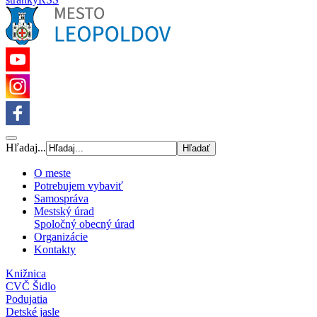
Hľadaj...
O meste
Potrebujem vybaviť
Samospráva
Mestský úrad
Spoločný obecný úrad
Organizácie
Kontakty
Knižnica
CVČ Šidlo
Podujatia
Detské jasle