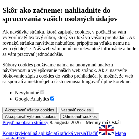
Skôr ako začneme: nahliadnite do
spracovania vašich osobných údajov
Ak navštívite stránku, ktorá zapisuje cookies, v počítači sa vám
vytvorí malý textový súbor, ktorý sa uloží vo vašom prehliadači. Ak
rovnakú stránku navštívite nabudúce, pripojíte sa vďaka nemu na
web rýchlejšie. Náš web vám ponúkne relevantné informácie a bude
sa vám pracovať jednoduchšie.
Súbory cookies používame najmä na anonymnú analýzu
návštevnosti a vylepšovanie našich web stránok. Ak si nastavíte
blokovanie zápisu cookies do vášho prehliadača, je možné, že web
sa spomalí a niektoré jeho časti nemusia fungovať úplne korektne.
Nevyhnutné
Google Analytics
Prejsť na obsah stránky
8. augusta 2026 Meniny má Oskár
Kontakty
Mobilná aplikácia
Grafická verzia
Tlačiť
Mapa
stránky
RSS