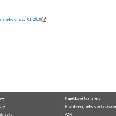
naného dňa 28. 01. 2019
uvy
Majetkové transfery
úry
Profil verejného obstarávate
dnávky
VZN