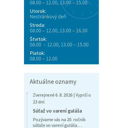
08.00 – 12.00, 13.00 – 15.00
Utorok:
Nestránkový deň
Streda:
08.00 – 12.00, 13.00 – 16.30
Štvrtok:
08.00 – 12.00, 13.00 – 15.00
Piatok:
08.00 – 12.00
Aktuálne oznamy
Zverejnené 6. 8. 2026 | Vyprší o
23 dní.
Súťaž vo varení guláša
Pozývame vás na 20. ročník
súťaže vo varení guláša…