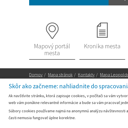
Mapový portál
Kronika mesta
mesta
Domov
/
Mapa stránok
/
Kontakty
/
Mapa Leopold
Skôr ako začneme: nahliadnite do spracovani
Za obsah zodpovedá:
Ak navštívite stránku, ktorá zapisuje cookies, v počítači sa vám vytvo
web vám ponúkne relevantné informácie a bude sa vám pracovať jed
Mestský úrad Leopoldov
Súbory cookies používame najmä na anonymnú analýzu návštevnosti a v
Hlohovská cesta 1818/2A
časti nemusia fungovať úplne korektne.
920 41 Leopoldov