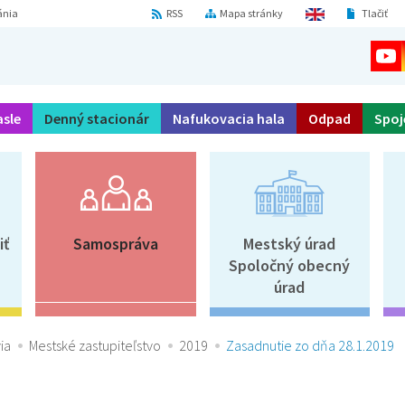
ánia
RSS
Mapa stránky
Tlačiť
asle
Denný stacionár
Nafukovacia hala
Odpad
Spoj
iť
Samospráva
Mestský úrad
Spoločný obecný
úrad
ia
Mestské zastupiteľstvo
2019
Zasadnutie zo dňa 28.1.2019