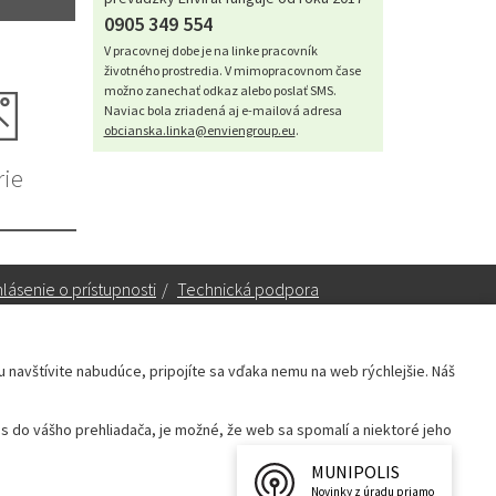
0905 349 554
V pracovnej dobe je na linke pracovník
životného prostredia. V mimopracovnom čase
možno zanechať odkaz alebo poslať SMS.
Naviac bola zriadená aj e-mailová adresa
obcianska.linka@enviengroup.eu
.
rie
lásenie o prístupnosti
/
Technická podpora
ku navštívite nabudúce, pripojíte sa vďaka nemu na web rýchlejšie. Náš
Sekretariát:
sekretariat@leopoldov.sk
 do vášho prehliadača, je možné, že web sa spomalí a niektoré jeho
Primátorka:
primatorka@leopoldov.sk
Webmaster:
webmaster@leopoldov.sk
MUNIPOLIS
Novinky z úradu priamo