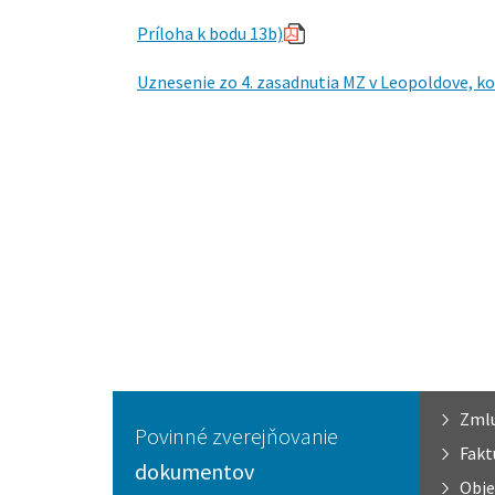
Príloha k bodu 13b)
Uznesenie zo 4. zasadnutia MZ v Leopoldove, ko
Zml
Povinné zverejňovanie
Fakt
dokumentov
Obje