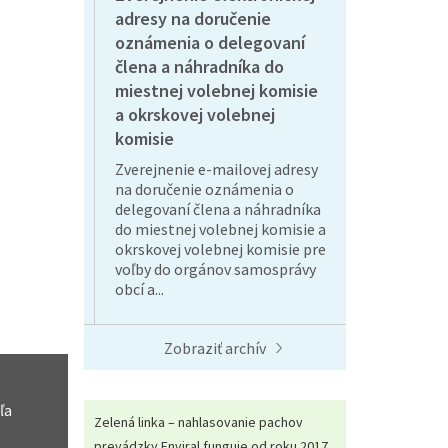
adresy na doručenie
oznámenia o delegovaní
člena a náhradníka do
miestnej volebnej komisie
a okrskovej volebnej
komisie
Zverejnenie e-mailovej adresy
na doručenie oznámenia o
delegovaní člena a náhradníka
do miestnej volebnej komisie a
okrskovej volebnej komisie pre
voľby do orgánov samosprávy
obcí a...
Zobraziť archív
ľa
Zelená linka – nahlasovanie pachov
prevádzky Enviral funguje od roku 2017