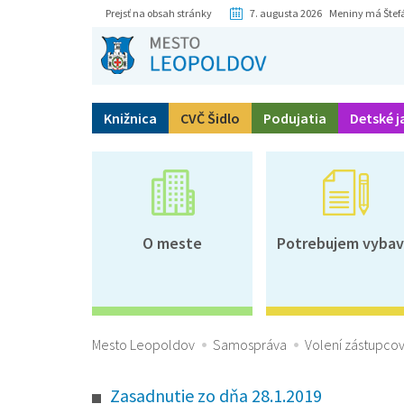
Prejsť na obsah stránky
7. augusta 2026 Meniny má Štef
Knižnica
CVČ Šidlo
Podujatia
Detské j
O meste
Potrebujem vybav
Mesto Leopoldov
Samospráva
Volení zástupcov
Zasadnutie zo dňa 28.1.2019