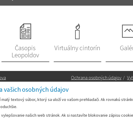
Časopis
Virtuálny cintorín
Galé
Leopoldov
ova
Ochrana osobných údajov
/
Vyh
a vašich osobných údajov
Kontakt:
rí malý textový súbor, ktorý sa uloží vo vašom prehliadači. Ak rovnakú strán
noduchšie.
Telefón:
+42133/285 27 11
ylepšovanie našich web stránok. Ak si nastavíte blokovanie zápisu cookies
Email:
mesto@leopoldov.sk