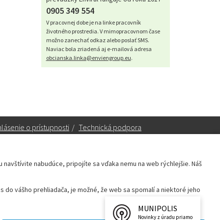
0905 349 554
V pracovnej dobe je na linke pracovník
životného prostredia. V mimopracovnom čase
možno zanechať odkaz alebo poslať SMS.
Naviac bola zriadená aj e-mailová adresa
obcianska.linka@enviengroup.eu
.
lásenie o prístupnosti
/
Technická podpora
ku navštívite nabudúce, pripojíte sa vďaka nemu na web rýchlejšie. Náš
Sekretariát:
sekretariat@leopoldov.sk
 do vášho prehliadača, je možné, že web sa spomalí a niektoré jeho
Primátorka:
primatorka@leopoldov.sk
Webmaster:
webmaster@leopoldov.sk
MUNIPOLIS
Novinky z úradu priamo