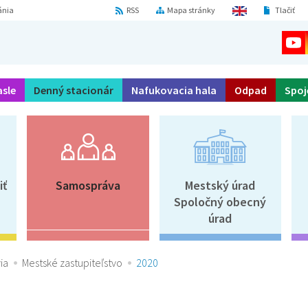
ánia
RSS
Mapa stránky
Tlačiť
asle
Denný stacionár
Nafukovacia hala
Odpad
Spoj
iť
Samospráva
Mestský úrad
Spoločný obecný
úrad
ia
Mestské zastupiteľstvo
2020