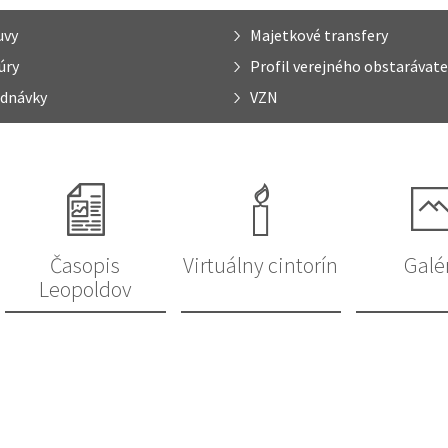
uvy
Majetkové transfery
úry
Profil verejného obstarávate
dnávky
VZN
Časopis
Virtuálny cintorín
Galé
Leopoldov