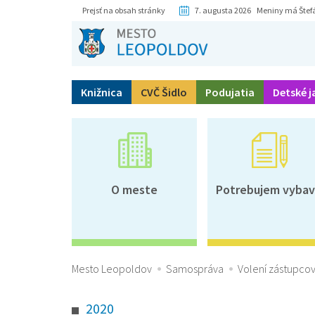
Prejsť na obsah stránky
7. augusta 2026 Meniny má Štef
Knižnica
CVČ Šidlo
Podujatia
Detské j
O meste
Potrebujem vybav
Mesto Leopoldov
Samospráva
Volení zástupcov
2020