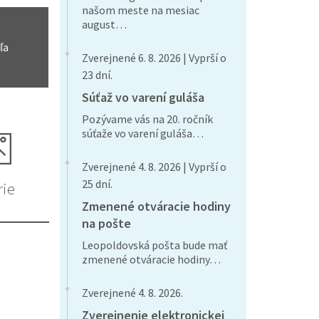
našom meste na mesiac
august…
ľa
Zverejnené 6. 8. 2026 | Vyprší o
23 dní.
Súťaž vo varení guláša
Pozývame vás na 20. ročník
súťaže vo varení guláša…
Zverejnené 4. 8. 2026 | Vyprší o
25 dní.
rie
Zmenené otváracie hodiny
na pošte
Leopoldovská pošta bude mať
zmenené otváracie hodiny…
Zverejnené 4. 8. 2026.
Zverejnenie elektronickej