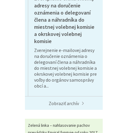
adresy na doručenie
oznámenia o delegovaní
člena a náhradníka do
miestnej volebnej komisie
a okrskovej volebnej
komisie
Zverejnenie e-mailovej adresy
na doručenie oznámenia o
delegovaní člena a náhradníka
do miestnej volebnej komisie a
okrskovej volebnej komisie pre
voľby do orgánov samosprávy
obcí a...
Zobraziť archív
Zelená linka – nahlasovanie pachov
prevádzky Enviral funguje od roku 2017