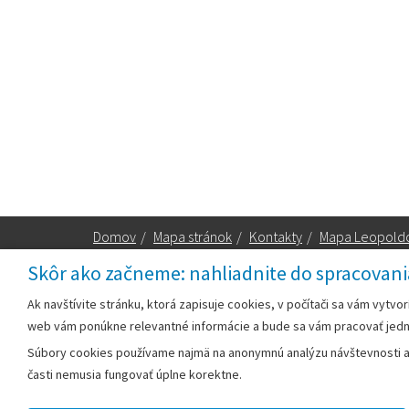
Domov
/
Mapa stránok
/
Kontakty
/
Mapa Leopold
Skôr ako začneme: nahliadnite do spracovani
Za obsah zodpovedá:
Ak navštívite stránku, ktorá zapisuje cookies, v počítači sa vám vytvo
web vám ponúkne relevantné informácie a bude sa vám pracovať jed
Mestský úrad Leopoldov
Súbory cookies používame najmä na anonymnú analýzu návštevnosti a v
Hlohovská cesta 1818/2A
časti nemusia fungovať úplne korektne.
920 41 Leopoldov