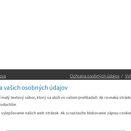
ova
Ochrana osobných údajov
/
Vyh
a vašich osobných údajov
Kontakt:
rí malý textový súbor, ktorý sa uloží vo vašom prehliadači. Ak rovnakú strán
noduchšie.
Telefón:
+42133/285 27 11
ylepšovanie našich web stránok. Ak si nastavíte blokovanie zápisu cookies
Email:
mesto@leopoldov.sk