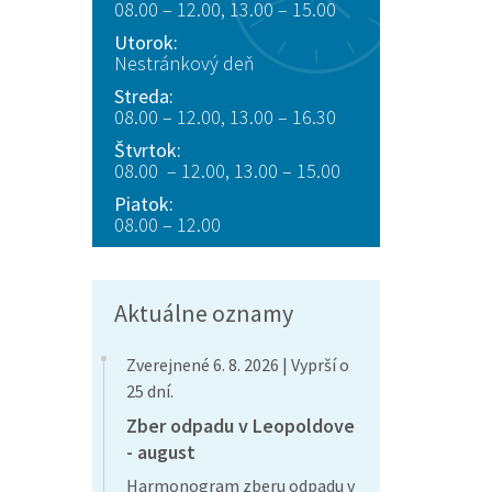
08.00 – 12.00, 13.00 – 15.00
Utorok:
Nestránkový deň
Streda:
08.00 – 12.00, 13.00 – 16.30
Štvrtok:
08.00 – 12.00, 13.00 – 15.00
Piatok:
08.00 – 12.00
Aktuálne oznamy
Zverejnené 6. 8. 2026 | Vyprší o
25 dní.
Zber odpadu v Leopoldove
- august
Harmonogram zberu odpadu v