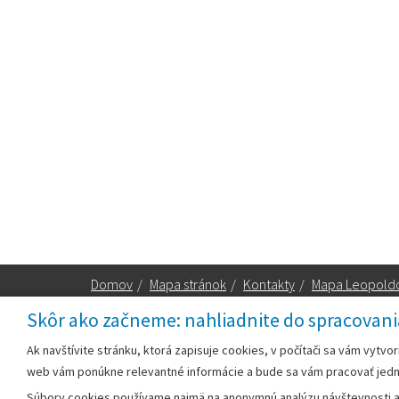
Domov
/
Mapa stránok
/
Kontakty
/
Mapa Leopold
Skôr ako začneme: nahliadnite do spracovani
Za obsah zodpovedá:
Ak navštívite stránku, ktorá zapisuje cookies, v počítači sa vám vytvo
web vám ponúkne relevantné informácie a bude sa vám pracovať jed
Mestský úrad Leopoldov
Súbory cookies používame najmä na anonymnú analýzu návštevnosti a v