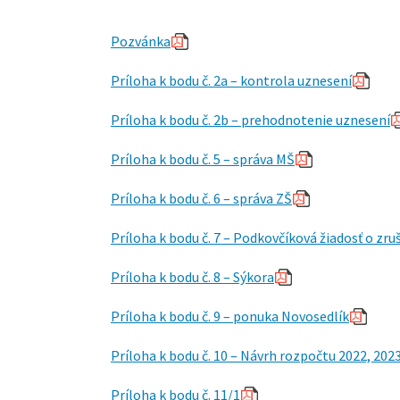
Pozvánka
Príloha k bodu č. 2a – kontrola uznesení
Príloha k bodu č. 2b – prehodnotenie uznesení
Príloha k bodu č. 5 – správa MŠ
Príloha k bodu č. 6 – správa ZŠ
Príloha k bodu č. 7 – Podkovčíková žiadosť o zru
Príloha k bodu č. 8 – Sýkora
Príloha k bodu č. 9 – ponuka Novosedlík
Príloha k bodu č. 10 – Návrh rozpočtu 202
2, 202
Príloha k bodu č. 11/1