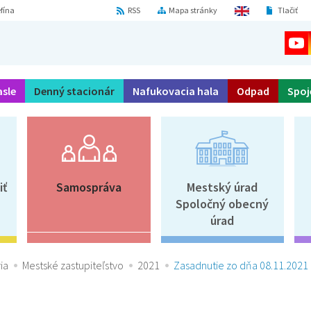
fína
RSS
Mapa stránky
Tlačiť
asle
Denný stacionár
Nafukovacia hala
Odpad
Spoj
iť
Samospráva
Mestský úrad
Spoločný obecný
úrad
ia
Mestské zastupiteľstvo
2021
Zasadnutie zo dňa 08.11.2021