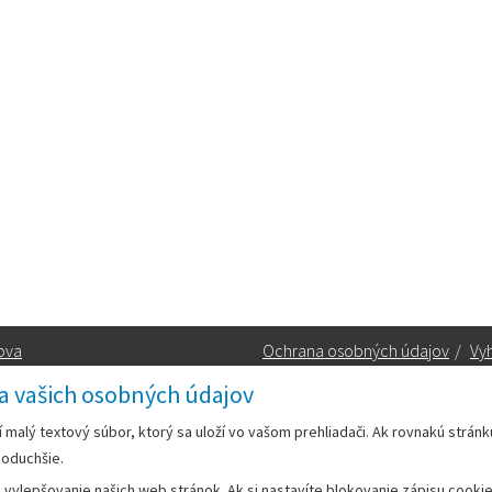
ova
Ochrana osobných údajov
/
Vyh
a vašich osobných údajov
Kontakt:
rí malý textový súbor, ktorý sa uloží vo vašom prehliadači. Ak rovnakú strán
noduchšie.
Telefón:
+42133/285 27 11
ylepšovanie našich web stránok. Ak si nastavíte blokovanie zápisu cookies