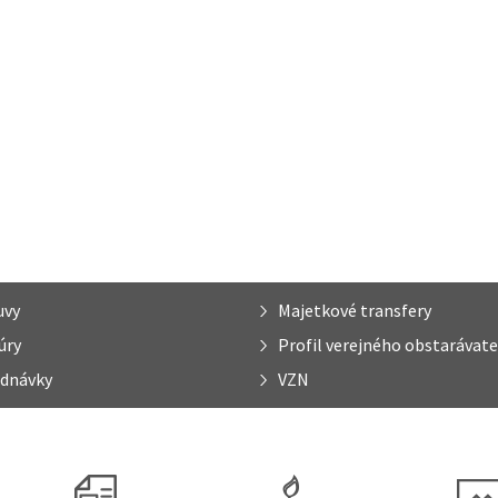
uvy
Majetkové transfery
úry
Profil verejného obstarávate
dnávky
VZN