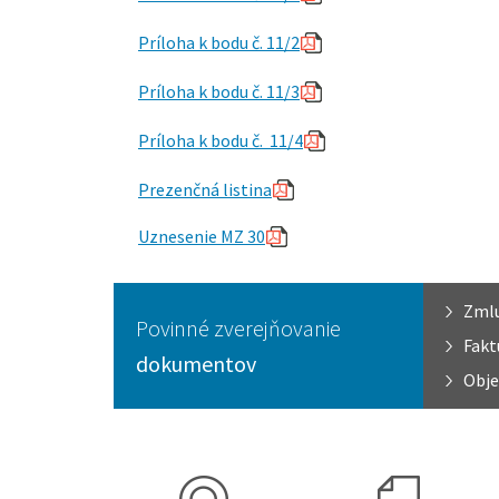
Príloha k bodu č. 11/2
Príloha k bodu č. 11/3
Príloha k bodu č. 11/4
Prezenčná listina
Uznesenie MZ 30
Zml
Povinné zverejňovanie
Fakt
dokumentov
Obje