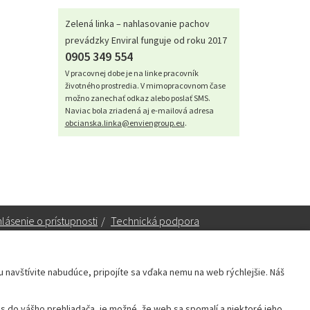
Zelená linka – nahlasovanie pachov
prevádzky Enviral funguje od roku 2017
0905 349 554
V pracovnej dobe je na linke pracovník
životného prostredia. V mimopracovnom čase
možno zanechať odkaz alebo poslať SMS.
Naviac bola zriadená aj e-mailová adresa
obcianska.linka@enviengroup.eu
.
lásenie o prístupnosti
/
Technická podpora
ku navštívite nabudúce, pripojíte sa vďaka nemu na web rýchlejšie. Náš
Sekretariát:
sekretariat@leopoldov.sk
 do vášho prehliadača, je možné, že web sa spomalí a niektoré jeho