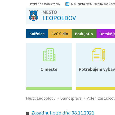
Prejsť na obsah stránky
6. augusta 2026 Meniny má Joze
Knižnica
CVČ Šidlo
Podujatia
Detské j
O meste
Potrebujem vybav
Mesto Leopoldov
Samospráva
Volení zástupcov
Zasadnutie zo dňa 08.11.2021