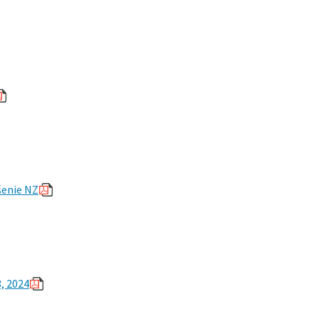
šenie NZ
3, 2024