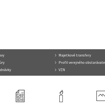
uvy
Majetkové transfery
úry
Profil verejného obstarávate
dnávky
VZN