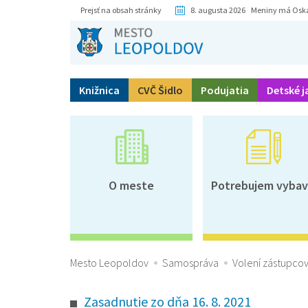
Prejsť na obsah stránky
8. augusta 2026 Meniny má Osk
Knižnica
CVČ Šidlo
Podujatia
Detské j
O meste
Potrebujem vybav
Mesto Leopoldov
Samospráva
Volení zástupcov
Zasadnutie zo dňa 16. 8. 2021