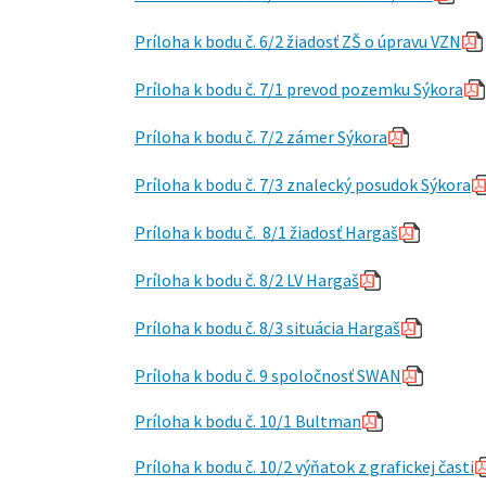
Príloha k bodu č. 6/2 žiadosť ZŠ o úpravu VZN
Príloha k bodu č. 7/1 prevod pozemku Sýkora
Príloha k bodu č. 7/2 zámer Sýkora
Príloha k bodu č. 7/3 znalecký posudok Sýkora
Príloha k bodu č. 8/1 žiadosť Hargaš
Príloha k bodu č. 8/2 LV Hargaš
Príloha k bodu č. 8/3 situácia Hargaš
Príloha k bodu č. 9 spoločnosť SWAN
Príloha k bodu č. 10/1 Bultman
Príloha k bodu č. 10/2
výňatok z grafickej časti