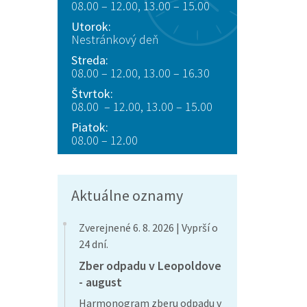
08.00 – 12.00, 13.00 – 15.00
Utorok:
Nestránkový deň
Streda:
08.00 – 12.00, 13.00 – 16.30
Štvrtok:
08.00 – 12.00, 13.00 – 15.00
Piatok:
08.00 – 12.00
Aktuálne oznamy
Zverejnené 6. 8. 2026 | Vyprší o
24 dní.
Zber odpadu v Leopoldove
- august
Harmonogram zberu odpadu v