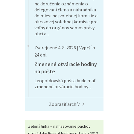
na doručenie oznámenia o
delegovaní člena a náhradníka
do miestnej volebnej komisie a
okrskovej volebnej komisie pre
voľby do orgánov samosprávy
obcí a...
Zverejnené 4. 8. 2026 | Vyprší o
24 dní.
Zmenené otváracie hodiny
na pošte
Leopoldovská pošta bude mať
zmenené otváracie hodiny…
Zobraziť archív
Zelená linka – nahlasovanie pachov
prevádzky Enviral funguje od roku 2017