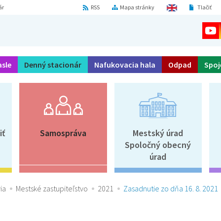
ár
RSS
Mapa stránky
Tlačiť
asle
Denný stacionár
Nafukovacia hala
Odpad
Spoj
iť
Samospráva
Mestský úrad
Spoločný obecný
úrad
ia
Mestské zastupiteľstvo
2021
Zasadnutie zo dňa 16. 8. 2021