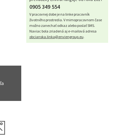
0905 349 554
V pracovnej dobe je na linke pracovník
životného prostredia. V mimopracovnom čase
možno zanechať odkaz alebo poslať SMS.
Naviac bola zriadená aj e-mailová adresa
obcianska.linka@enviengroup.eu
.
ľa