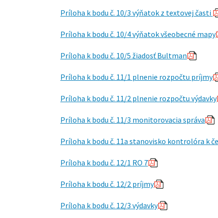
Príloha k bodu č. 10/3
výňatok z textovej časti
Príloha k bodu č. 10/4
výňatok všeobecné mapy
Príloha k bodu č. 10/5
žiadosť Bultman
Príloha k bodu č. 11/1 plnenie rozpočtu príjmy
Príloha k bodu č. 11/2 plnenie rozpočtu výdavky
Príloha k bodu č. 11/3 monitorovacia správa
Príloha k bodu č. 11a stanovisko kontrolóra k 
Príloha k bodu č. 12/1
RO 7
Príloha k bodu č. 12/2
príjmy
Príloha k bodu č. 12/
3 výdavky