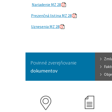
Nariadenie MZ 28
Prezenčná listina MZ 28
Uznesenia MZ 28
Zml
Povinné zverejňovanie
Fakt
dokumentov
Obje