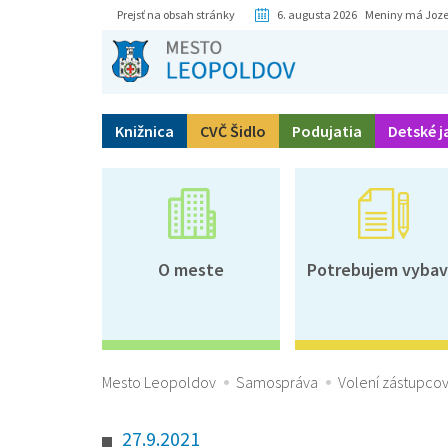
Prejsť na obsah stránky
6. augusta 2026 Meniny má Joze
Knižnica
CVČ Šidlo
Podujatia
Detské j
O meste
Potrebujem vybav
Mesto Leopoldov
Samospráva
Volení zástupcov
27.9.2021