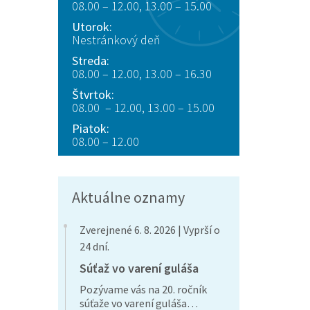
08.00 – 12.00, 13.00 – 15.00
Utorok:
Nestránkový deň
Streda:
08.00 – 12.00, 13.00 – 16.30
Štvrtok:
08.00 – 12.00, 13.00 – 15.00
Piatok:
08.00 – 12.00
Aktuálne oznamy
Zverejnené 6. 8. 2026 | Vyprší o
24 dní.
Súťaž vo varení guláša
Pozývame vás na 20. ročník
súťaže vo varení guláša…