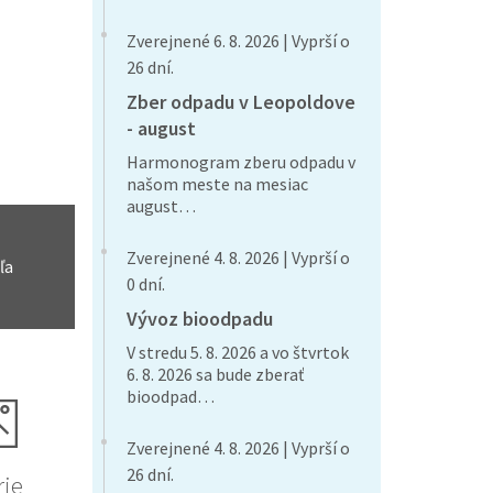
Zverejnené 6. 8. 2026 | Vyprší o
26 dní.
Zber odpadu v Leopoldove
- august
Harmonogram zberu odpadu v
našom meste na mesiac
august…
Zverejnené 4. 8. 2026 | Vyprší o
ľa
0 dní.
Vývoz bioodpadu
V stredu 5. 8. 2026 a vo štvrtok
6. 8. 2026 sa bude zberať
bioodpad…
Zverejnené 4. 8. 2026 | Vyprší o
26 dní.
rie