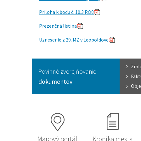
Príloha k bodu č. 10.3 RO8
Prezenčná listina
Uznesenie
z 29. MZ v Leopoldove
Zml
Povinné zverejňovanie
Fakt
dokumentov
Obje
Mapový portál
Kronika mesta