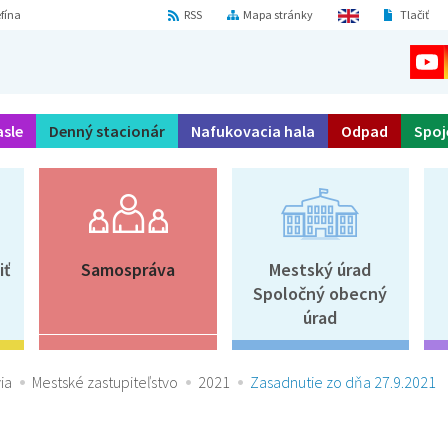
fína
RSS
Mapa stránky
Tlačiť
asle
Denný stacionár
Nafukovacia hala
Odpad
Spoj
iť
Samospráva
Mestský úrad
Spoločný obecný
úrad
ia
Mestské zastupiteľstvo
2021
Zasadnutie zo dňa 27.9.2021