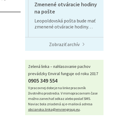
Zmenené otváracie hodiny
na pošte
Leopoldovská pošta bude mať
zmenené otváracie hodiny…
Zobraziť archív
Zelená linka – nahlasovanie pachov
prevádzky Enviral funguje od roku 2017
0905 349 554
V pracovnej dobe je na linke pracovník
životného prostredia. V mimopracovnom čase
možno zanechať odkaz alebo poslať SMS.
Naviac bola zriadená aj e-mailová adresa
obcianska.linka@enviengroup.eu
.