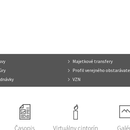
uvy
Majetkové transfery
úry
Profil verejného obstarávate
dnávky
VZN
Časopis
Virtuálny cintorín
Galé