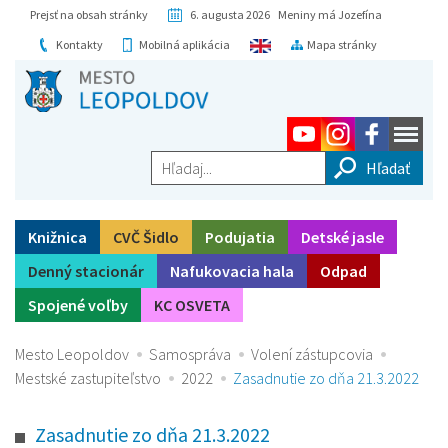
Prejsť na obsah stránky
6. augusta 2026 Meniny má Jozefína
Kontakty
Mobilná aplikácia
Mapa stránky
Hľadaj...
Knižnica
CVČ Šidlo
Podujatia
Detské jasle
Denný stacionár
Nafukovacia hala
Odpad
Spojené voľby
KC OSVETA
Mesto Leopoldov
Samospráva
Volení zástupcovia
Mestské zastupiteľstvo
2022
Zasadnutie zo dňa 21.3.2022
Zasadnutie zo dňa 21.3.2022