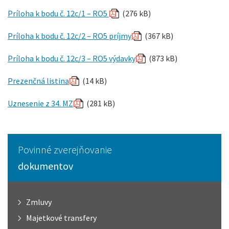
Príloha k bodu č. 12c/1 – RO5
(276 kB)
Príloha k bodu č. 12c/2 – RO5 príjmy
(367 kB)
Príloha k bodu č. 12c/3 – RO5 výdavky
(873 kB)
Prezenčná listina
(14 kB)
Uznesenie z 34. MZ
(281 kB)
Povinné zverejňovanie
dokumentov
Zmluvy
Majetkové transfery