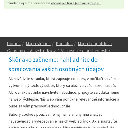
zriadená aj e-mailová adresa
obcianska.linka@enviengroup.eu
.
Domov
/
Mapa stránok
/
Kontakty
/
Mapa Leopoldova
Ochrana osobných údajov
/
Vyhlásenie o prístupnosti
/
Technická podpora
Skôr ako začneme: nahliadnite do
spracovania vašich osobných údajov
Za obsah zodpovedá:
Ak navštívite stránku, ktorá zapisuje cookies, v počítači sa vám
vytvorí malý textový súbor, ktorý sa uloží vo vašom prehliadači.
Mestský úrad Leopoldov
Ak rovnakú stránku navštívite nabudúce, pripojíte sa vďaka nemu
Hlohovská cesta 1818/2A
na web rýchlejšie. Náš web vám ponúkne relevantné informácie a
920 41 Leopoldov
bude sa vám pracovať jednoduchšie.
Súbory cookies používame najmä na anonymnú analýzu
Kontakt:
návštevnosti a vylepšovanie našich web stránok. Ak si nastavíte