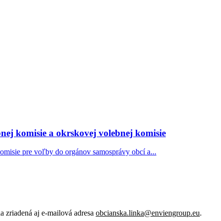
nej komisie a okrskovej volebnej komisie
komisie pre voľby do orgánov samosprávy obcí a...
 zriadená aj e-mailová adresa
obcianska.linka@enviengroup.eu
.