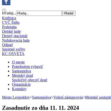
Hľadaj...
Knižnica
CVČ Šidlo
Podujatia
Detské jasle
Denný stacionár
Nafukovacia hala
Odpad
Spojené voľby
KC OSVETA
O meste
Potrebujem vybaviť
Samospráva
Mestský úrad
Spoločný obecný úrad
Organizácie
Kontakty
Mesto Leopoldov
>
Samospráva
>
Volení zástupcovia
>
Mestské zastupit
Zasadnutie zo dňa 11. 11. 2024