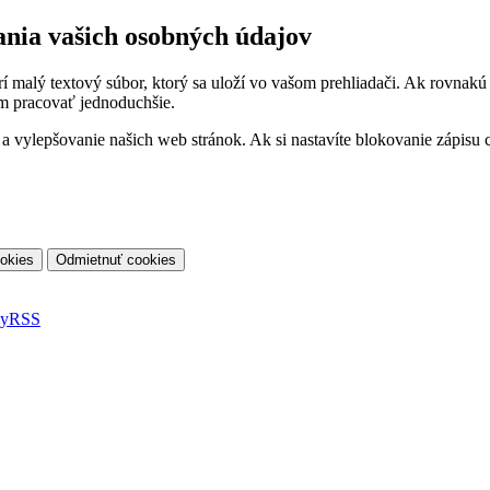
ania vašich osobných údajov
orí malý textový súbor, ktorý sa uloží vo vašom prehliadači. Ak rovnak
m pracovať jednoduchšie.
vylepšovanie našich web stránok. Ak si nastavíte blokovanie zápisu co
ky
RSS