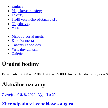
Zmluvy
Majetkové transfery
Faktúry
Profil verejného obstarávateľa
Objednávky
VZN
Mapový portál mesta
Kronika mesta
Časopis Leopoldov
Virtuálny cintorín
Galérie
Úradné hodiny
Pondelok:
08.00 – 12.00, 13.00 – 15.00
Utorok:
Nestránkový deň
S
Aktuálne oznamy
Zverejnené 6. 8. 2026 | Vyprší o 25 dní.
Zber odpadu v Leopoldove - august