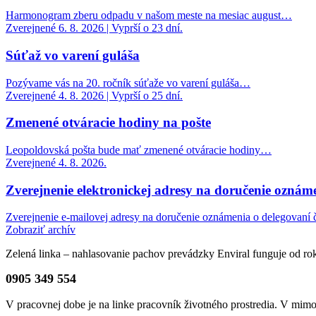
Harmonogram zberu odpadu v našom meste na mesiac august…
Zverejnené 6. 8. 2026 | Vyprší o 23 dní.
Súťaž vo varení guláša
Pozývame vás na 20. ročník súťaže vo varení guláša…
Zverejnené 4. 8. 2026 | Vyprší o 25 dní.
Zmenené otváracie hodiny na pošte
Leopoldovská pošta bude mať zmenené otváracie hodiny…
Zverejnené 4. 8. 2026.
Zverejnenie elektronickej adresy na doručenie oznáme
Zverejnenie e-mailovej adresy na doručenie oznámenia o delegovaní č
Zobraziť archív
Zelená linka – nahlasovanie pachov prevádzky Enviral funguje od r
0905 349 554
V pracovnej dobe je na linke pracovník životného prostredia. V mi