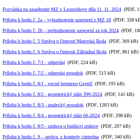
Pozvánka na zasadnutie MZ v Leopoldove dňa 11. 11. 2024
(PDF, 1
Príloha k bodu č. 2a – vyhodnotenie uznesení z MZ 18
(PDF, 328 k
Príloha k bodu č. 2b – prehodnotenie uznesení za rok 2024
(PDF, 18
Príloha k bodu č. 5 Správa o činnosti Materská škola
(PDF, 369 kB)
Príloha k bodu č. 6 Správa o činnosti Základná škola
(PDF, 861 kB)
Príloha k bodu č. 7/1 - odpredaj
(PDF, 224 kB)
Príloha k bodu č. 7/2 - odpredaj posudok
(PDF, 515 kB)
Príloha k bodu č. 8/1 - vecné bremeno Gergič
(PDF, 195 kB)
Príloha k bodu č. 8/2 - geometrický plán 399-2024
(PDF, 141 kB)
Príloha k bodu č. 8/3 - znalecký posudok
(PDF, 1283 kB)
Príloha k bodu č. 8/4 - geometrický plán 66-2024
(PDF, 298 kB)
Príloha k bodu č. 8/5 - zmluva o budúcej zmluve
(PDF, 207 kB)
Príloha k bodu č. 9 – správa z kontroly cintorína
(PDF, 340 kB)