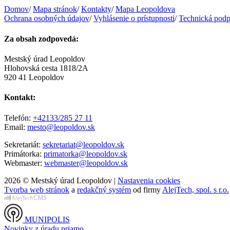
Domov
/
Mapa stránok
/
Kontakty
/
Mapa Leopoldova
Ochrana osobných údajov
/
Vyhlásenie o prístupnosti
/
Technická podp
Za obsah zodpovedá:
Mestský úrad Leopoldov
Hlohovská cesta 1818/2A
920 41 Leopoldov
Kontakt:
Telefón:
+42133/285 27 11
Email:
mesto@leopoldov.sk
Sekretariát:
sekretariat@leopoldov.sk
Primátorka:
primatorka@leopoldov.sk
Webmaster:
webmaster@leopoldov.sk
2026 © Mestský úrad Leopoldov |
Nastavenia cookies
Tvorba web stránok
a
redakčný systém
od firmy
AlejTech, spol. s r.o.
MUNIPOLIS
Novinky z úradu priamo