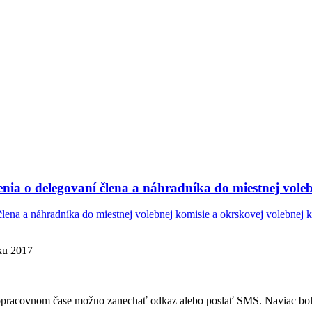
nia o delegovaní člena a náhradníka do miestnej voleb
lena a náhradníka do miestnej volebnej komisie a okrskovej volebnej 
oku 2017
mopracovnom čase možno zanechať odkaz alebo poslať SMS. Naviac bola