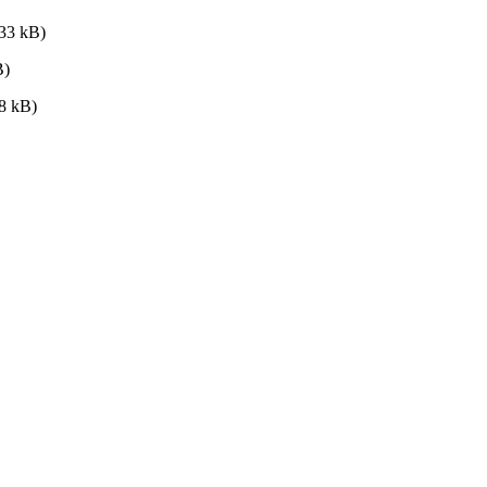
33 kB)
B)
8 kB)