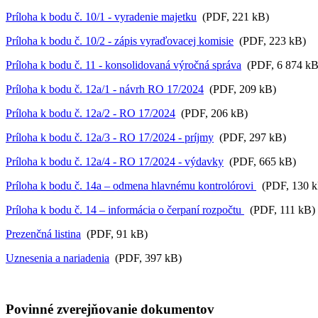
Príloha k bodu č. 10/1 - vyradenie majetku
(PDF, 221 kB)
Príloha k bodu č. 10/2 - zápis vyraďovacej komisie
(PDF, 223 kB)
Príloha k bodu č. 11 - konsolidovaná výročná správa
(PDF, 6 874 kB
Príloha k bodu č. 12a/1 - návrh RO 17/2024
(PDF, 209 kB)
Príloha k bodu č. 12a/2 - RO 17/2024
(PDF, 206 kB)
Príloha k bodu č. 12a/3 - RO 17/2024 - príjmy
(PDF, 297 kB)
Príloha k bodu č. 12a/4 - RO 17/2024 - výdavky
(PDF, 665 kB)
Príloha k bodu č. 14a – odmena hlavnému kontrolórovi
(PDF, 130 k
Príloha k bodu č. 14 – informácia o čerpaní rozpočtu
(PDF, 111 kB)
Prezenčná listina
(PDF, 91 kB)
Uznesenia a nariadenia
(PDF, 397 kB)
Povinné zverejňovanie
dokumentov