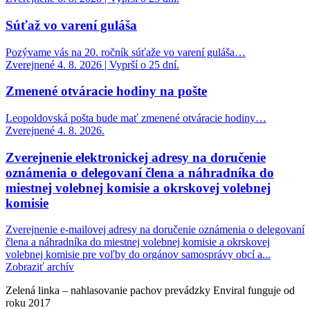
Súťaž vo varení guláša
Pozývame vás na 20. ročník súťaže vo varení guláša…
Zverejnené 4. 8. 2026 | Vyprší o 25 dní.
Zmenené otváracie hodiny na pošte
Leopoldovská pošta bude mať zmenené otváracie hodiny…
Zverejnené 4. 8. 2026.
Zverejnenie elektronickej adresy na doručenie
oznámenia o delegovaní člena a náhradníka do
miestnej volebnej komisie a okrskovej volebnej
komisie
Zverejnenie e-mailovej adresy na doručenie oznámenia o delegovaní
člena a náhradníka do miestnej volebnej komisie a okrskovej
volebnej komisie pre voľby do orgánov samosprávy obcí a...
Zobraziť archív
Zelená linka – nahlasovanie pachov prevádzky Enviral funguje od
roku 2017