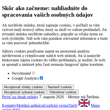
Skôr ako začneme: nahliadnite do
spracovania vašich osobných údajov
Ak navštívite stránku, ktorá zapisuje cookies, v počítači sa vám
vytvorí malý textový súbor, ktorý sa uloží vo vašom prehliadači. Ak
rovnakú stránku navštívite nabudúce, pripojíte sa vďaka nemu na
web rýchlejšie. Náš web vám ponúkne relevantné informácie a bude
sa vám pracovať jednoduchšie.
Súbory cookies používame najmä na anonymnú analýzu
návštevnosti a vylepšovanie našich web stránok. Ak si nastavíte
blokovanie zápisu cookies do vášho prehliadača, je možné, že web
sa spomalí a niektoré jeho časti nemusia fungovať úplne korektne.
Nevyhnutné
Google Analytics
Prejsť na obsah stránky
7. augusta 2026 Meniny má Štefánia
Kontakty
Mobilná aplikácia
Grafická verzia
Tlačiť
Mapa
stránky
RSS