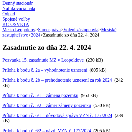
Denný stacionár
Nafukovacia hala
Odpad
Spojené voľby
KC OSVETA
Mesto Leopoldov
>
Samospráva
>
Volení zástupcovia
>
Mestské
zastupiteľstvo
>
2024
>
Zasadnutie zo dňa 22. 4. 2024
Zasadnutie zo dňa 22. 4. 2024
Pozvánka 15. zasadnutie MZ v Leopoldove
(230 kB)
Príloha k bodu č. 2a – vyhodnotenie uznesení
(805 kB)
Príloha k bodu č. 2b – prehodnotenie uznesení za rok 2024
(242
kB)
Príloha k bodu č. 5/1 – zámena pozemku
(953 kB)
Príloha k bodu č. 5/2 – zámer zámeny pozemku
(530 kB)
Príloha k bodu č. 6/1 – dôvodová správa VZN č. 177/2024
(289
kB)
Príloha k bodu č. 6/2 – návrh VZN č. 177/2024
(205 kB)