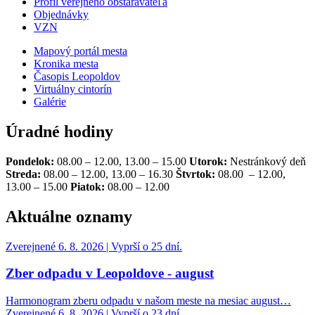
Profil verejného obstarávateľa
Objednávky
VZN
Mapový portál mesta
Kronika mesta
Časopis Leopoldov
Virtuálny cintorín
Galérie
Úradné hodiny
Pondelok:
08.00 – 12.00, 13.00 – 15.00
Utorok:
Nestránkový deň
Streda:
08.00 – 12.00, 13.00 – 16.30
Štvrtok:
08.00 – 12.00,
13.00 – 15.00
Piatok:
08.00 – 12.00
Aktuálne oznamy
Zverejnené 6. 8. 2026 | Vyprší o 25 dní.
Zber odpadu v Leopoldove - august
Harmonogram zberu odpadu v našom meste na mesiac august…
Zverejnené 6. 8. 2026 | Vyprší o 23 dní.