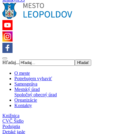
Hľadaj...
O meste
Potrebujem vybaviť
Samospráva
Mestský úrad
Spoločný obecný úrad
Organizácie
Kontakty
Knižnica
CVČ Šidlo
Podujatia
Detské jasle