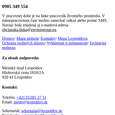
0905 349 554
V pracovnej dobe je na linke pracovník životného prostredia. V
mimopracovnom čase možno zanechať odkaz alebo poslať SMS.
Naviac bola zriadená aj e-mailová adresa
obcianska.linka@enviengroup.eu
.
Domov
/
Mapa stránok
/
Kontakty
/
Mapa Leopoldova
Ochrana osobných údajov
/
Vyhlásenie o prístupnosti
/
Technická
podpora
Za obsah zodpovedá:
Mestský úrad Leopoldov
Hlohovská cesta 1818/2A
920 41 Leopoldov
Kontakt:
Telefón:
+42133/285 27 11
Email:
mesto@leopoldov.sk
Sekretariát:
sekretariat@leopoldov.sk