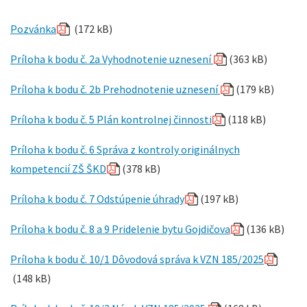
Pozvánka
(172 kB)
Príloha k bodu č. 2a Vyhodnotenie uznesení
(363 kB)
Príloha k bodu č. 2b Prehodnotenie uznesení
(179 kB)
Príloha k bodu č. 5 Plán kontrolnej činnosti
(118 kB)
Príloha k bodu č. 6 Správa z kontroly originálnych
kompetencií ZŠ ŠKD
(378 kB)
Príloha k bodu č. 7 Odstúpenie úhrady
(197 kB)
Príloha k bodu č. 8 a 9 Pridelenie bytu Gojdičova
(136 kB)
Príloha k bodu č. 10/1 Dôvodová správa k VZN 185/2025
(148 kB)