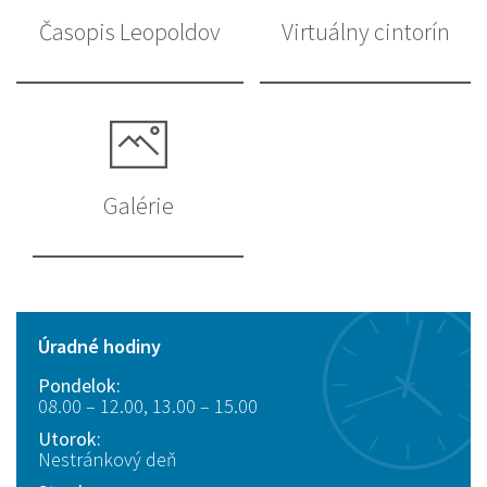
Časopis Leopoldov
Virtuálny cintorín
Galérie
Úradné hodiny
Pondelok:
08.00 – 12.00, 13.00 – 15.00
Utorok:
Nestránkový deň