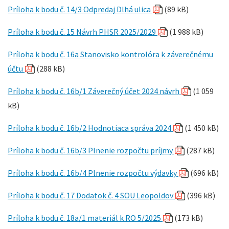
Príloha k bodu č. 14/3 Odpredaj Dlhá ulica
(89 kB)
Príloha k bodu č. 15 Návrh PHSR 2025/2029
(1 988 kB)
Príloha k bodu č. 16a Stanovisko kontrolóra k záverečnému
účtu
(288 kB)
Príloha k bodu č. 16b/1 Záverečný účet 2024 návrh
(1 059
kB)
Príloha k bodu č. 16b/2 Hodnotiaca správa 2024
(1 450 kB)
Príloha k bodu č. 16b/3 Plnenie rozpočtu príjmy
(287 kB)
Príloha k bodu č. 16b/4 Plnenie rozpočtu výdavky
(696 kB)
Príloha k bodu č. 17 Dodatok č. 4 SOU Leopoldov
(396 kB)
Príloha k bodu č. 18a/1 materiál k RO 5/2025
(173 kB)