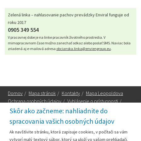
Zelená linka – nahlasovanie pachov prevádzky Enviral funguje od
roku 2017
0905 349 554
V pracovnej dobe je na linke pracovník životného prostredia. V
mimopracovnom čase možno zanechať odkaz alebo poslať SMS. Naviac bola
zriadená aj e-mailová adresa
obcianska.linka@enviengroup.eu
.
Domov
/
Mapa stránok
/
Kontakty
/
Mapa Leopoldova
Ochrana osobných údajov
/
Vyhlásenie o prístupnosti
/
Technická podpora
Skôr ako začneme: nahliadnite do
spracovania vašich osobných údajov
Za obsah zodpovedá:
Ak navštívite stránku, ktorá zapisuje cookies, v počítači sa vám
vytvorí malý textový súbor, ktorý sa uloží vo vašom prehliadači.