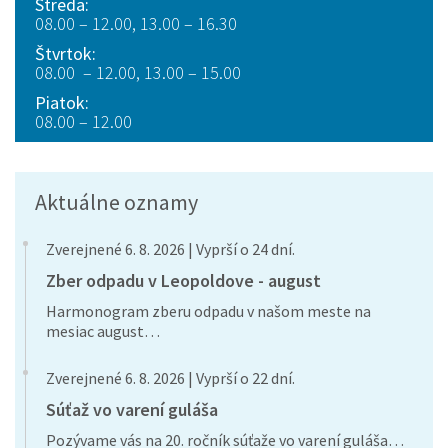
Streda:
08.00 – 12.00, 13.00 – 16.30
Štvrtok:
08.00 – 12.00, 13.00 – 15.00
Piatok:
08.00 – 12.00
Aktuálne oznamy
Zverejnené 6. 8. 2026 | Vyprší o 24 dní.
Zber odpadu v Leopoldove - august
Harmonogram zberu odpadu v našom meste na
mesiac august…
Zverejnené 6. 8. 2026 | Vyprší o 22 dní.
Súťaž vo varení guláša
Pozývame vás na 20. ročník súťaže vo varení guláša…