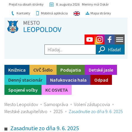
Prejsť na obsah stránky
8. augusta 2026 Meniny má Oskár
Kontakty
Mobilná aplikácia
Mapa stránky
Hľadaj...
Knižnica
CVČ Šidlo
Podujatia
Detské jasle
Denný stacionár
Nafukovacia hala
Odpad
Spojené voľby
KC OSVETA
Mesto Leopoldov
Samospráva
Volení zástupcovia
Mestské zastupiteľstvo
2025
Zasadnutie zo dňa 9. 6. 2025
Zasadnutie zo dňa 9. 6. 2025