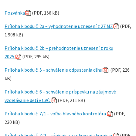
Pozvánka
(PDF, 156 kB)
Príloha k bodu č. 2a – vyhodnotenie uznesení z 27 MZ
(PDF,
1 908 kB)
Príloha k bodu č. 2b – prehodnotenie uznesení z roku
2025
(PDF, 295 kB)
Príloha k bodu č. 5 – schválenie odpustenia dlhu
(PDF, 226
kB)
Príloha k bodu č. 6 – schválenie príspevku na záujmové
vzdelávanie detí v CVČ
(PDF, 211 kB)
Príloha k bodu č. 7/1 – voľba hlavného kontrolóra
(PDF,
230 kB)
Príloha k bodu č. 7/2 – zápisnica z rokovania komisie
(PDF,