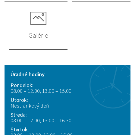
Galérie
Úradné hodiny
Pondelok:
08.00 – 12.00, 13.00 – 15.00
Utorok:
Nestránkový deň
Streda:
08.00 – 12.00, 13.00 – 16.30
Štvrtok: