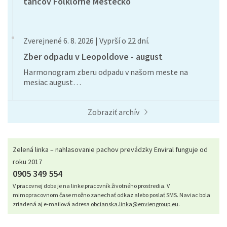
tancov Folklórne Mestečko
Zverejnené 6. 8. 2026 | Vyprší o 22 dní.
Zber odpadu v Leopoldove - august
Harmonogram zberu odpadu v našom meste na
mesiac august…
Zobraziť archív
Zelená linka – nahlasovanie pachov prevádzky Enviral funguje od
roku 2017
0905 349 554
V pracovnej dobe je na linke pracovník životného prostredia. V
mimopracovnom čase možno zanechať odkaz alebo poslať SMS. Naviac bola
zriadená aj e-mailová adresa
obcianska.linka@enviengroup.eu
.