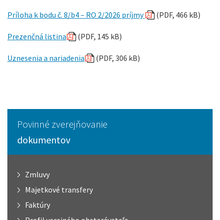
Príloha k bodu č. 8/b4 – RO 2/2026 príjmy
(PDF, 466 kB)
Prezenčná listina
(PDF, 145 kB)
Uznesenia a nariadenia
(PDF, 306 kB)
Povinné zverejňovanie
dokumentov
Zmluvy
Majetkové transfery
Faktúry