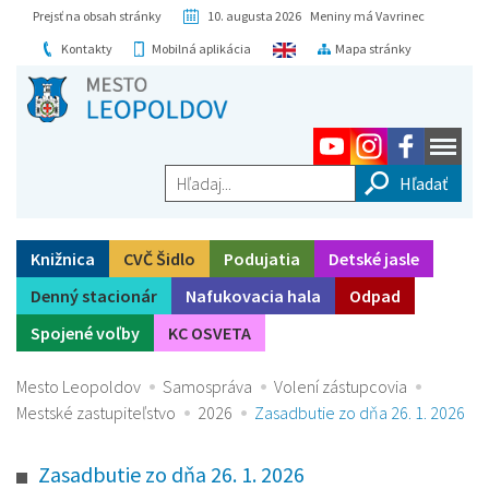
Prejsť na obsah stránky
10. augusta 2026 Meniny má Vavrinec
Kontakty
Mobilná aplikácia
Mapa stránky
Hľadaj...
Knižnica
CVČ Šidlo
Podujatia
Detské jasle
Denný stacionár
Nafukovacia hala
Odpad
Spojené voľby
KC OSVETA
Mesto Leopoldov
Samospráva
Volení zástupcovia
Mestské zastupiteľstvo
2026
Zasadbutie zo dňa 26. 1. 2026
Zasadbutie zo dňa 26. 1. 2026