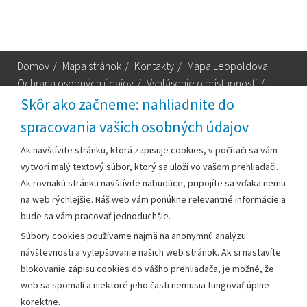
Domov
/
Mapa stránok
/
Kontakty
/
Mapa Leopoldova
Ochrana osobných údajov
/
Vyhlásenie o prístupnosti
/
Technická podpora
Skôr ako začneme: nahliadnite do
spracovania vašich osobných údajov
Za obsah zodpovedá:
Ak navštívite stránku, ktorá zapisuje cookies, v počítači sa vám
vytvorí malý textový súbor, ktorý sa uloží vo vašom prehliadači.
Mestský úrad Leopoldov
Ak rovnakú stránku navštívite nabudúce, pripojíte sa vďaka nemu
Hlohovská cesta 1818/2A
na web rýchlejšie. Náš web vám ponúkne relevantné informácie a
920 41 Leopoldov
bude sa vám pracovať jednoduchšie.
Súbory cookies používame najmä na anonymnú analýzu
Kontakt:
návštevnosti a vylepšovanie našich web stránok. Ak si nastavíte
blokovanie zápisu cookies do vášho prehliadača, je možné, že
Telefón:
+42133/285 27 11
web sa spomalí a niektoré jeho časti nemusia fungovať úplne
Email:
mesto@leopoldov.sk
korektne.