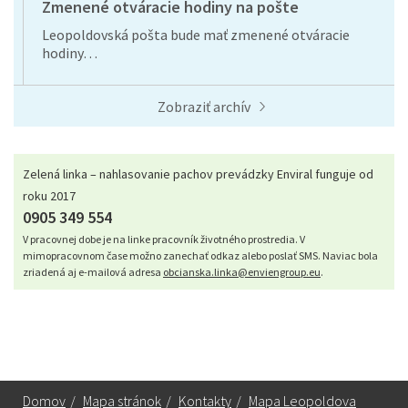
Zmenené otváracie hodiny na pošte
Leopoldovská pošta bude mať zmenené otváracie
hodiny…
Zobraziť archív
Zelená linka – nahlasovanie pachov prevádzky Enviral funguje od
roku 2017
0905 349 554
V pracovnej dobe je na linke pracovník životného prostredia. V
mimopracovnom čase možno zanechať odkaz alebo poslať SMS. Naviac bola
zriadená aj e-mailová adresa
obcianska.linka@enviengroup.eu
.
Domov
/
Mapa stránok
/
Kontakty
/
Mapa Leopoldova