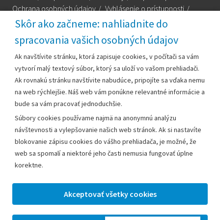
Ochrana osobných údajov
/
Vyhlásenie o prístupnosti
/
Technická podpora
Skôr ako začneme: nahliadnite do
spracovania vašich osobných údajov
Za obsah zodpovedá:
Ak navštívite stránku, ktorá zapisuje cookies, v počítači sa vám
vytvorí malý textový súbor, ktorý sa uloží vo vašom prehliadači.
Mestský úrad Leopoldov
Ak rovnakú stránku navštívite nabudúce, pripojíte sa vďaka nemu
Hlohovská cesta 1818/2A
na web rýchlejšie. Náš web vám ponúkne relevantné informácie a
920 41 Leopoldov
bude sa vám pracovať jednoduchšie.
Súbory cookies používame najmä na anonymnú analýzu
Kontakt:
návštevnosti a vylepšovanie našich web stránok. Ak si nastavíte
blokovanie zápisu cookies do vášho prehliadača, je možné, že
Telefón:
+42133/285 27 11
web sa spomalí a niektoré jeho časti nemusia fungovať úplne
Email:
mesto@leopoldov.sk
korektne.
Sekretariát:
sekretariat@leopoldov.sk
Primátorka:
primatorka@leopoldov.sk
Webmaster:
webmaster@leopoldov.sk