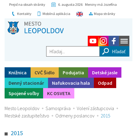
Prejsť na obsah stránky
6. augusta 2026 Meniny má Jozefína
Kontakty
Mobilná aplikácia
Mapa stránky
Hľadaj...
Knižnica
CVČ Šidlo
Podujatia
Detské jasle
Denný stacionár
Nafukovacia hala
Odpad
Spojené voľby
KC OSVETA
Mesto Leopoldov
Samospráva
Volení zástupcovia
Mestské zastupiteľstvo
Odmeny poslancov
2015
2015