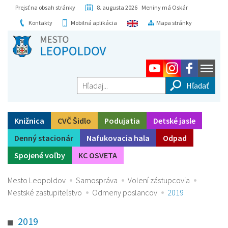
Prejsť na obsah stránky
8. augusta 2026 Meniny má Oskár
Kontakty
Mobilná aplikácia
Mapa stránky
Hľadaj...
Knižnica
CVČ Šidlo
Podujatia
Detské jasle
Denný stacionár
Nafukovacia hala
Odpad
Spojené voľby
KC OSVETA
Mesto Leopoldov
Samospráva
Volení zástupcovia
Mestské zastupiteľstvo
Odmeny poslancov
2019
2019