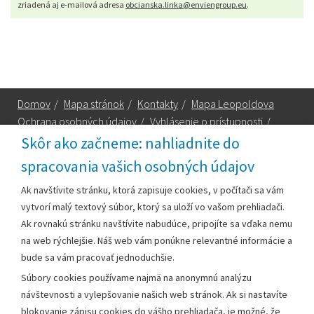
zriadená aj e-mailová adresa
obcianska.linka@enviengroup.eu
.
Domov
/
Mapa stránok
/
Kontakty
/
Mapa Leopoldova
Ochrana osobných údajov
/
Vyhlásenie o prístupnosti
/
Technická podpora
Skôr ako začneme: nahliadnite do
spracovania vašich osobných údajov
Za obsah zodpovedá:
Ak navštívite stránku, ktorá zapisuje cookies, v počítači sa vám
vytvorí malý textový súbor, ktorý sa uloží vo vašom prehliadači.
Mestský úrad Leopoldov
Ak rovnakú stránku navštívite nabudúce, pripojíte sa vďaka nemu
Hlohovská cesta 1818/2A
na web rýchlejšie. Náš web vám ponúkne relevantné informácie a
920 41 Leopoldov
bude sa vám pracovať jednoduchšie.
Súbory cookies používame najmä na anonymnú analýzu
Kontakt:
návštevnosti a vylepšovanie našich web stránok. Ak si nastavíte
blokovanie zápisu cookies do vášho prehliadača, je možné, že