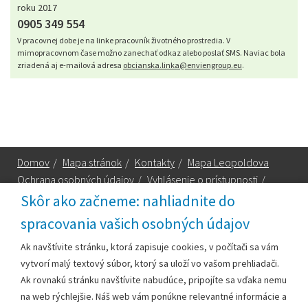
roku 2017
0905 349 554
V pracovnej dobe je na linke pracovník životného prostredia. V
mimopracovnom čase možno zanechať odkaz alebo poslať SMS. Naviac bola
zriadená aj e-mailová adresa
obcianska.linka@enviengroup.eu
.
Domov
/
Mapa stránok
/
Kontakty
/
Mapa Leopoldova
Ochrana osobných údajov
/
Vyhlásenie o prístupnosti
/
Technická podpora
Skôr ako začneme: nahliadnite do
spracovania vašich osobných údajov
Za obsah zodpovedá:
Ak navštívite stránku, ktorá zapisuje cookies, v počítači sa vám
vytvorí malý textový súbor, ktorý sa uloží vo vašom prehliadači.
Mestský úrad Leopoldov
Ak rovnakú stránku navštívite nabudúce, pripojíte sa vďaka nemu
Hlohovská cesta 1818/2A
na web rýchlejšie. Náš web vám ponúkne relevantné informácie a