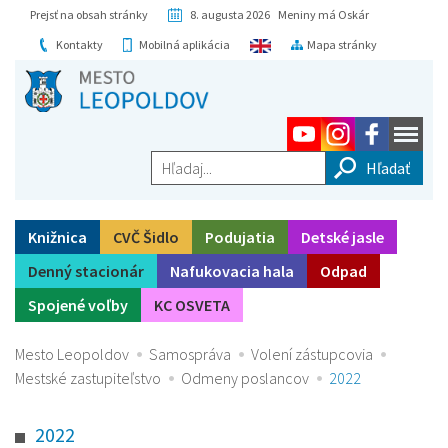
Prejsť na obsah stránky
8. augusta 2026 Meniny má Oskár
Kontakty
Mobilná aplikácia
Mapa stránky
Hľadaj...
Knižnica
CVČ Šidlo
Podujatia
Detské jasle
Denný stacionár
Nafukovacia hala
Odpad
Spojené voľby
KC OSVETA
Mesto Leopoldov
Samospráva
Volení zástupcovia
Mestské zastupiteľstvo
Odmeny poslancov
2022
2022