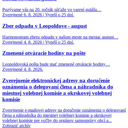
Pozývame vás na 20. ročník súťaže vo varení guláša…
Zverejnené 6. 8. 2026 | Vyprší o 25 dní.
Zber odpadu v Leopoldove - august
Harmonogram zberu odpadu v našom meste na mesiac august…
Zverejnené 4. 8. 2026 | Vyprší o 25 dní.
Zmenené otváracie hodiny na pošte
Leopoldovská pošta bude mať zmenené otváracie hodiny…
Zverejnené 4. 8. 2026.
Zverejnenie elektronickej adresy na doručenie
oznámenia o delegovaní člena a náhradníka do
miestnej volebnej komisie a okrskovej volebnej
komisie
Zverejnenie e-mailovej adresy na doručenie oznámenia o delegovaní
člena a náhradníka do miestnej volebnej komisie a okrskovej
volebnej komisie pre voľby do orgánov samosprávy obcí a...
Zobraziť archív