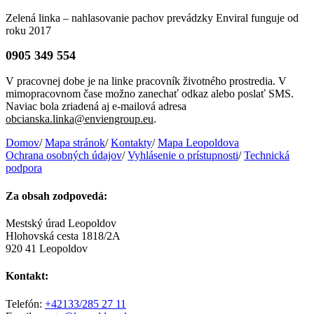
Zelená linka – nahlasovanie pachov prevádzky Enviral funguje od
roku 2017
0905 349 554
V pracovnej dobe je na linke pracovník životného prostredia. V
mimopracovnom čase možno zanechať odkaz alebo poslať SMS.
Naviac bola zriadená aj e-mailová adresa
obcianska.linka@enviengroup.eu
.
Domov
/
Mapa stránok
/
Kontakty
/
Mapa Leopoldova
Ochrana osobných údajov
/
Vyhlásenie o prístupnosti
/
Technická
podpora
Za obsah zodpovedá:
Mestský úrad Leopoldov
Hlohovská cesta 1818/2A
920 41 Leopoldov
Kontakt:
Telefón:
+42133/285 27 11