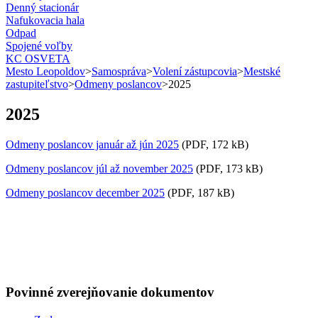
Denný stacionár
Nafukovacia hala
Odpad
Spojené voľby
KC OSVETA
Mesto Leopoldov
>
Samospráva
>
Volení zástupcovia
>
Mestské
zastupiteľstvo
>
Odmeny poslancov
>
2025
2025
Odmeny poslancov január až jún 2025
(PDF, 172 kB)
Odmeny poslancov júl až november 2025
(PDF, 173 kB)
Odmeny poslancov december 2025
(PDF, 187 kB)
Povinné zverejňovanie
dokumentov