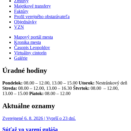
Zmluvy
Majetkové transfery
Faktúry
Profil verejného obstarávateľa
Objednávky
VZN
Mapový portál mesta
Kronika mesta
Časopis Leopoldov
Virtuálny cintorín
Galérie
Úradné hodiny
Pondelok:
08.00 – 12.00, 13.00 – 15.00
Utorok:
Nestránkový deň
Streda:
08.00 – 12.00, 13.00 – 16.30
Štvrtok:
08.00 – 12.00,
13.00 – 15.00
Piatok:
08.00 – 12.00
Aktuálne oznamy
Zverejnené 6. 8. 2026 | Vyprší o 23 dní.
Súťaž vo varení guláša