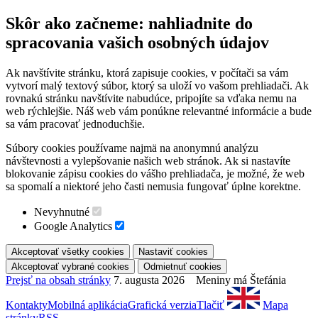
Skôr ako začneme: nahliadnite do
spracovania vašich osobných údajov
Ak navštívite stránku, ktorá zapisuje cookies, v počítači sa vám
vytvorí malý textový súbor, ktorý sa uloží vo vašom prehliadači. Ak
rovnakú stránku navštívite nabudúce, pripojíte sa vďaka nemu na
web rýchlejšie. Náš web vám ponúkne relevantné informácie a bude
sa vám pracovať jednoduchšie.
Súbory cookies používame najmä na anonymnú analýzu
návštevnosti a vylepšovanie našich web stránok. Ak si nastavíte
blokovanie zápisu cookies do vášho prehliadača, je možné, že web
sa spomalí a niektoré jeho časti nemusia fungovať úplne korektne.
Nevyhnutné
Google Analytics
Prejsť na obsah stránky
7. augusta 2026 Meniny má Štefánia
Kontakty
Mobilná aplikácia
Grafická verzia
Tlačiť
Mapa
stránky
RSS