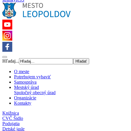
Hľadaj...
O meste
Potrebujem vybaviť
Samospráva
Mestský úrad
Spoločný obecný úrad
Organizácie
Kontakty
Knižnica
CVČ Šidlo
Podujatia
Detské jasle