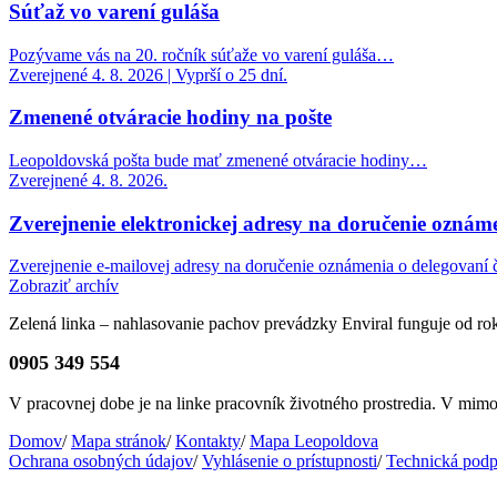
Súťaž vo varení guláša
Pozývame vás na 20. ročník súťaže vo varení guláša…
Zverejnené 4. 8. 2026 | Vyprší o 25 dní.
Zmenené otváracie hodiny na pošte
Leopoldovská pošta bude mať zmenené otváracie hodiny…
Zverejnené 4. 8. 2026.
Zverejnenie elektronickej adresy na doručenie oznáme
Zverejnenie e-mailovej adresy na doručenie oznámenia o delegovaní č
Zobraziť archív
Zelená linka – nahlasovanie pachov prevádzky Enviral funguje od r
0905 349 554
V pracovnej dobe je na linke pracovník životného prostredia. V mi
Domov
/
Mapa stránok
/
Kontakty
/
Mapa Leopoldova
Ochrana osobných údajov
/
Vyhlásenie o prístupnosti
/
Technická podp