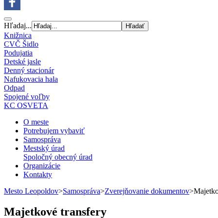
Hľadaj...
Knižnica
CVČ Šidlo
Podujatia
Detské jasle
Denný stacionár
Nafukovacia hala
Odpad
Spojené voľby
KC OSVETA
O meste
Potrebujem vybaviť
Samospráva
Mestský úrad
Spoločný obecný úrad
Organizácie
Kontakty
Mesto Leopoldov
>
Samospráva
>
Zverejňovanie dokumentov
>
Majetko
Majetkové transfery