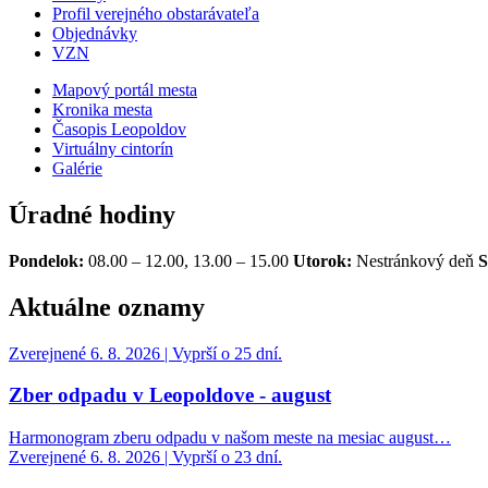
Profil verejného obstarávateľa
Objednávky
VZN
Mapový portál mesta
Kronika mesta
Časopis Leopoldov
Virtuálny cintorín
Galérie
Úradné hodiny
Pondelok:
08.00 – 12.00, 13.00 – 15.00
Utorok:
Nestránkový deň
S
Aktuálne oznamy
Zverejnené 6. 8. 2026 | Vyprší o 25 dní.
Zber odpadu v Leopoldove - august
Harmonogram zberu odpadu v našom meste na mesiac august…
Zverejnené 6. 8. 2026 | Vyprší o 23 dní.