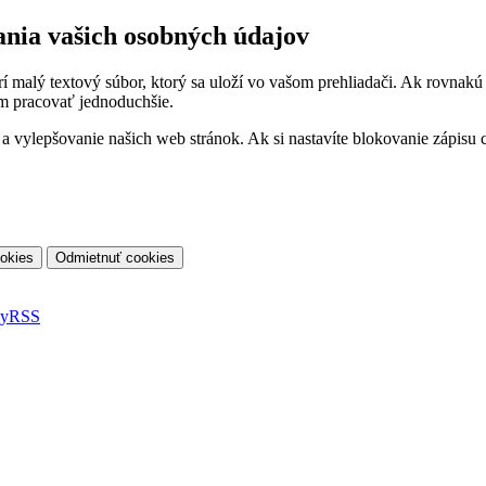
ania vašich osobných údajov
orí malý textový súbor, ktorý sa uloží vo vašom prehliadači. Ak rovnak
m pracovať jednoduchšie.
vylepšovanie našich web stránok. Ak si nastavíte blokovanie zápisu co
ky
RSS