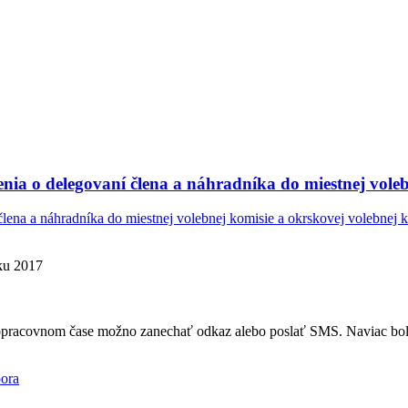
nia o delegovaní člena a náhradníka do miestnej voleb
lena a náhradníka do miestnej volebnej komisie a okrskovej volebnej 
oku 2017
mopracovnom čase možno zanechať odkaz alebo poslať SMS. Naviac bola
ora