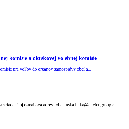
nej komisie a okrskovej volebnej komisie
komisie pre voľby do orgánov samosprávy obcí a...
 zriadená aj e-mailová adresa
obcianska.linka@enviengroup.eu
.