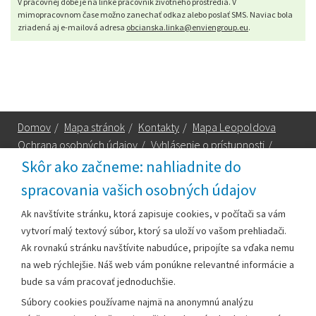
V pracovnej dobe je na linke pracovník životného prostredia. V
mimopracovnom čase možno zanechať odkaz alebo poslať SMS. Naviac bola
zriadená aj e-mailová adresa
obcianska.linka@enviengroup.eu
.
Domov
/
Mapa stránok
/
Kontakty
/
Mapa Leopoldova
Ochrana osobných údajov
/
Vyhlásenie o prístupnosti
/
Technická podpora
Skôr ako začneme: nahliadnite do
spracovania vašich osobných údajov
Za obsah zodpovedá:
Ak navštívite stránku, ktorá zapisuje cookies, v počítači sa vám
vytvorí malý textový súbor, ktorý sa uloží vo vašom prehliadači.
Mestský úrad Leopoldov
Ak rovnakú stránku navštívite nabudúce, pripojíte sa vďaka nemu
Hlohovská cesta 1818/2A
na web rýchlejšie. Náš web vám ponúkne relevantné informácie a
920 41 Leopoldov
bude sa vám pracovať jednoduchšie.
Súbory cookies používame najmä na anonymnú analýzu
Kontakt: