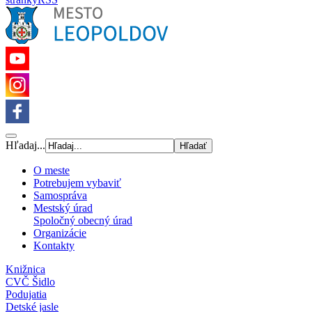
Hľadaj...
O meste
Potrebujem vybaviť
Samospráva
Mestský úrad
Spoločný obecný úrad
Organizácie
Kontakty
Knižnica
CVČ Šidlo
Podujatia
Detské jasle