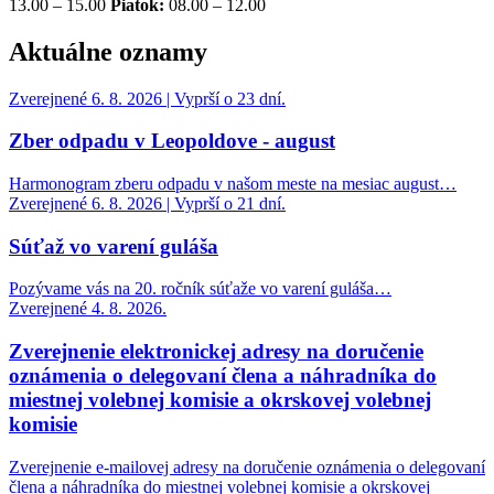
13.00 – 15.00
Piatok:
08.00 – 12.00
Aktuálne oznamy
Zverejnené 6. 8. 2026 | Vyprší o 23 dní.
Zber odpadu v Leopoldove - august
Harmonogram zberu odpadu v našom meste na mesiac august…
Zverejnené 6. 8. 2026 | Vyprší o 21 dní.
Súťaž vo varení guláša
Pozývame vás na 20. ročník súťaže vo varení guláša…
Zverejnené 4. 8. 2026.
Zverejnenie elektronickej adresy na doručenie
oznámenia o delegovaní člena a náhradníka do
miestnej volebnej komisie a okrskovej volebnej
komisie
Zverejnenie e-mailovej adresy na doručenie oznámenia o delegovaní
člena a náhradníka do miestnej volebnej komisie a okrskovej