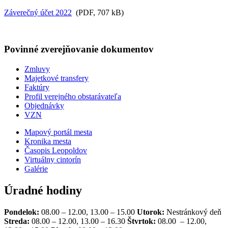
Záverečný účet 2022
(PDF, 707 kB)
Povinné zverejňovanie
dokumentov
Zmluvy
Majetkové transfery
Faktúry
Profil verejného obstarávateľa
Objednávky
VZN
Mapový portál mesta
Kronika mesta
Časopis Leopoldov
Virtuálny cintorín
Galérie
Úradné hodiny
Pondelok:
08.00 – 12.00, 13.00 – 15.00
Utorok:
Nestránkový deň
Streda:
08.00 – 12.00, 13.00 – 16.30
Štvrtok:
08.00 – 12.00,