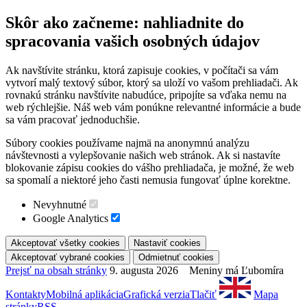
Skôr ako začneme: nahliadnite do
spracovania vašich osobných údajov
Ak navštívite stránku, ktorá zapisuje cookies, v počítači sa vám
vytvorí malý textový súbor, ktorý sa uloží vo vašom prehliadači. Ak
rovnakú stránku navštívite nabudúce, pripojíte sa vďaka nemu na
web rýchlejšie. Náš web vám ponúkne relevantné informácie a bude
sa vám pracovať jednoduchšie.
Súbory cookies používame najmä na anonymnú analýzu
návštevnosti a vylepšovanie našich web stránok. Ak si nastavíte
blokovanie zápisu cookies do vášho prehliadača, je možné, že web
sa spomalí a niektoré jeho časti nemusia fungovať úplne korektne.
Nevyhnutné
Google Analytics
Prejsť na obsah stránky
9. augusta 2026 Meniny má Ľubomíra
Kontakty
Mobilná aplikácia
Grafická verzia
Tlačiť
Mapa
stránky
RSS