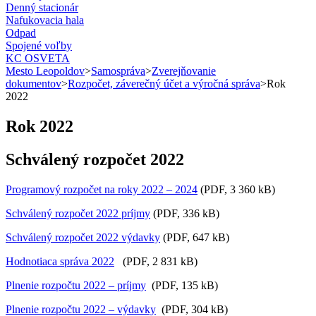
Denný stacionár
Nafukovacia hala
Odpad
Spojené voľby
KC OSVETA
Mesto Leopoldov
>
Samospráva
>
Zverejňovanie
dokumentov
>
Rozpočet, záverečný účet a výročná správa
>
Rok
2022
Rok 2022
Schválený rozpočet 2022
Programový rozpočet na roky 2022 – 2024
(PDF, 3 360 kB)
Schválený rozpočet 2022 príjmy
(PDF, 336 kB)
Schválený rozpočet 2022 výdavky
(PDF, 647 kB)
Hodnotiaca správa 2022
(PDF, 2 831 kB)
Plnenie rozpočtu 2022 – príjmy
(PDF, 135 kB)
Plnenie rozpočtu 2022 – výdavky
(PDF, 304 kB)