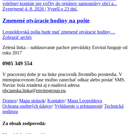
volebnej komisie pre voľby do orgánov samosprávy obcí a...
Zverejnené 4. 8. 2026 | Vyprší o 23 dní.
Zmenené otváracie hodiny na pošte
Leopoldovská pošta bude mať zmenené otváracie hodiny…
Zobraziť archív
Zelená linka – nahlasovanie pachov prevádzky Enviral funguje od
roku 2017
0905 349 554
V pracovnej dobe je na linke pracovník životného prostredia. V
mimopracovnom čase možno zanechať odkaz alebo poslať SMS.
Naviac bola zriadená aj e-mailová adresa
obcianska.linka@enviengroup.eu
.
Domov
/
Mapa stránok
/
Kontakty
/
Mapa Leopoldova
Ochrana osobných údajov
/
Vyhlásenie o prístupnosti
/
Technická
podpora
Za obsah zodpovedá: