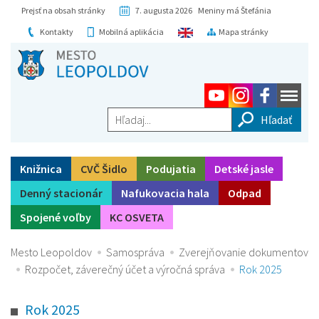
Prejsť na obsah stránky
7. augusta 2026 Meniny má Štefánia
Kontakty
Mobilná aplikácia
Mapa stránky
Hľadaj...
Knižnica
CVČ Šidlo
Podujatia
Detské jasle
Denný stacionár
Nafukovacia hala
Odpad
Spojené voľby
KC OSVETA
Mesto Leopoldov
Samospráva
Zverejňovanie dokumentov
Rozpočet, záverečný účet a výročná správa
Rok 2025
Rok 2025