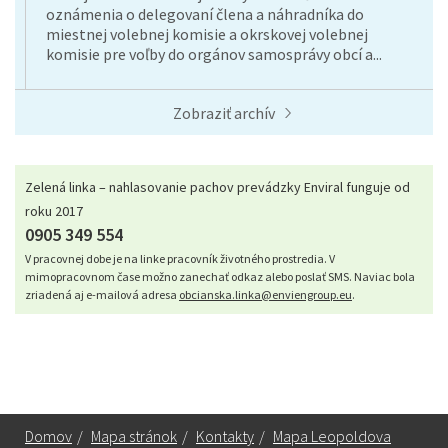
oznámenia o delegovaní člena a náhradníka do
miestnej volebnej komisie a okrskovej volebnej
komisie pre voľby do orgánov samosprávy obcí a...
Zobraziť archív
Zelená linka – nahlasovanie pachov prevádzky Enviral funguje od
roku 2017
0905 349 554
V pracovnej dobe je na linke pracovník životného prostredia. V
mimopracovnom čase možno zanechať odkaz alebo poslať SMS. Naviac bola
zriadená aj e-mailová adresa
obcianska.linka@enviengroup.eu
.
Domov
/
Mapa stránok
/
Kontakty
/
Mapa Leopoldova