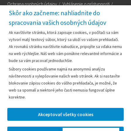
Ochrana osobných údajov
/
Vyhlásenie o prístupnosti
/
Technická podpora
Skôr ako začneme: nahliadnite do
spracovania vašich osobných údajov
Za obsah zodpovedá:
Ak navštívite stránku, ktorá zapisuje cookies, v počítači sa vám
vytvorí malý textový súbor, ktorý sa uloží vo vašom prehliadači.
Mestský úrad Leopoldov
Ak rovnakú stránku navštívite nabudúce, pripojíte sa vďaka nemu
Hlohovská cesta 1818/2A
na web rýchlejšie. Náš web vám ponúkne relevantné informácie a
920 41 Leopoldov
bude sa vám pracovať jednoduchšie.
Súbory cookies používame najmä na anonymnú analýzu
Kontakt:
návštevnosti a vylepšovanie našich web stránok. Ak si nastavíte
blokovanie zápisu cookies do vášho prehliadača, je možné, že
Telefón:
+42133/285 27 11
web sa spomalí a niektoré jeho časti nemusia fungovať úplne
Email:
mesto@leopoldov.sk
korektne.
Sekretariát:
sekretariat@leopoldov.sk
Primátorka:
primatorka@leopoldov.sk
Webmaster:
webmaster@leopoldov.sk