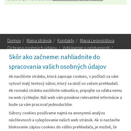
Domov
/
Mapa stránok
/
Kontakty
/
Mapa Leopoldova
Ochrana osobných údajov
/
Vyhlásenie o prístupnosti
/
Technická podpora
Skôr ako začneme: nahliadnite do
spracovania vašich osobných údajov
Za obsah zodpovedá:
Ak navštívite stránku, ktorá zapisuje cookies, v počítači sa vám
vytvorí malý textový súbor, ktorý sa uloží vo vašom prehliadači.
Mestský úrad Leopoldov
Ak rovnakú stránku navštívite nabudúce, pripojíte sa vďaka nemu
Hlohovská cesta 1818/2A
na web rýchlejšie. Náš web vám ponúkne relevantné informácie a
920 41 Leopoldov
bude sa vám pracovať jednoduchšie.
Súbory cookies používame najmä na anonymnú analýzu
Kontakt:
návštevnosti a vylepšovanie našich web stránok. Ak si nastavíte
blokovanie zápisu cookies do vášho prehliadača, je možné, že
Telefón:
+42133/285 27 11