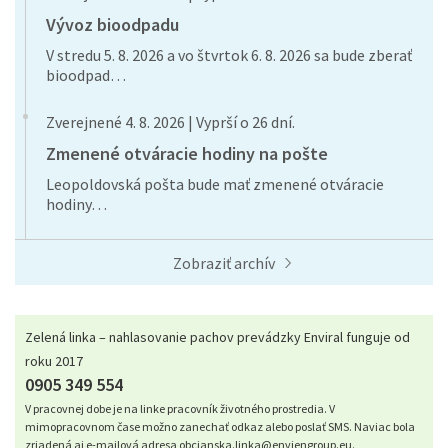
Vývoz bioodpadu
V stredu 5. 8. 2026 a vo štvrtok 6. 8. 2026 sa bude zberať
bioodpad…
Zverejnené 4. 8. 2026 | Vyprší o 26 dní.
Zmenené otváracie hodiny na pošte
Leopoldovská pošta bude mať zmenené otváracie
hodiny…
Zobraziť archív
Zelená linka – nahlasovanie pachov prevádzky Enviral funguje od
roku 2017
0905 349 554
V pracovnej dobe je na linke pracovník životného prostredia. V
mimopracovnom čase možno zanechať odkaz alebo poslať SMS. Naviac bola
zriadená aj e-mailová adresa
obcianska.linka@enviengroup.eu
.