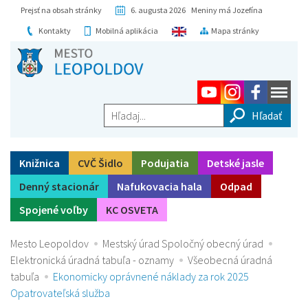
Prejsť na obsah stránky
6. augusta 2026 Meniny má Jozefína
Kontakty
Mobilná aplikácia
Mapa stránky
Hľadaj...
Knižnica
CVČ Šidlo
Podujatia
Detské jasle
Denný stacionár
Nafukovacia hala
Odpad
Spojené voľby
KC OSVETA
Mesto Leopoldov
Mestský úrad Spoločný obecný úrad
Elektronická úradná tabuľa - oznamy
Všeobecná úradná
tabuľa
Ekonomicky oprávnené náklady za rok 2025
Opatrovateľská služba