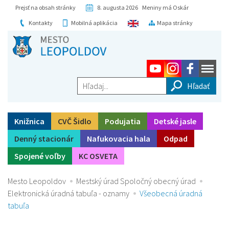
Prejsť na obsah stránky
8. augusta 2026 Meniny má Oskár
Kontakty
Mobilná aplikácia
Mapa stránky
Hľadaj...
Knižnica
CVČ Šidlo
Podujatia
Detské jasle
Denný stacionár
Nafukovacia hala
Odpad
Spojené voľby
KC OSVETA
Mesto Leopoldov
Mestský úrad Spoločný obecný úrad
Elektronická úradná tabuľa - oznamy
Všeobecná úradná
tabuľa