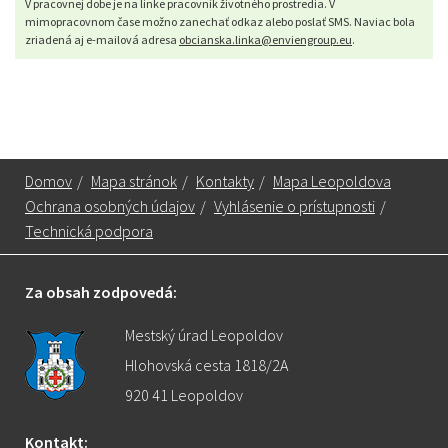
V pracovnej dobe je na linke pracovník životného prostredia. V
mimopracovnom čase možno zanechať odkaz alebo poslať SMS. Naviac bola
zriadená aj e-mailová adresa
obcianska.linka@enviengroup.eu
.
Domov
/
Mapa stránok
/
Kontakty
/
Mapa Leopoldova
Ochrana osobných údajov
/
Vyhlásenie o prístupnosti
/
Technická podpora
Za obsah zodpovedá:
Mestský úrad Leopoldov
Hlohovská cesta 1818/2A
920 41 Leopoldov
Kontakt: