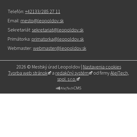
Telefón:
+42133/285 27 11
Email:
mesto@leopoldov.sk
Sekretariát:
sekretariat@leopoldov.sk
Primátorka:
primatorka@leopoldov.sk
Webmaster:
webmaster@leopoldov.sk
2026 © Mestský úrad Leopoldov |
Nastavenia cookies
Tvorba web stránok
a
redakčný systém
od firmy
AlejTech,
spol. s r.o.