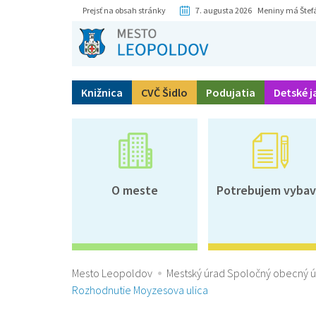
Prejsť na obsah stránky
7. augusta 2026 Meniny má Štef
Knižnica
CVČ Šidlo
Podujatia
Detské j
O meste
Potrebujem vybav
Mesto Leopoldov
Mestský úrad Spoločný obecný 
Rozhodnutie Moyzesova ulica