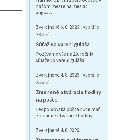
našom meste na mesiac
august…
Zverejnené 6. 8. 2026 | Vyprší o
23 dní.
Súťaž vo varení guláša
Pozývame vás na 20. ročník
súťaže vo varení guláša…
Zverejnené 4. 8. 2026 | Vyprší o
25 dní.
Zmenené otváracie hodiny
na pošte
Leopoldovská pošta bude mať
zmenené otváracie hodiny…
Zverejnené 4. 8. 2026.
Zverejnenie elektronickej