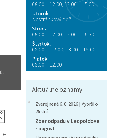
08.00 – 12.00, 13.00 – 15.00
Utorok:
Nestránkový deň
Streda:
08.00 – 12.00, 13.00 – 16.30
Štvrtok:
08.00 – 12.00, 13.00 – 15.00
Piatok:
08.00 – 12.00
ľa
Aktuálne oznamy
Zverejnené 6. 8. 2026 | Vyprší o
25 dní.
Zber odpadu v Leopoldove
- august
rie
Harmonogram zberu odpadu v