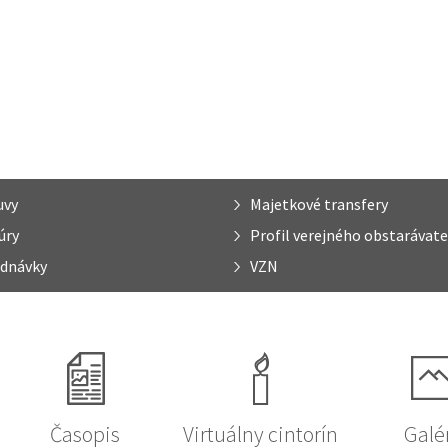
uvy
Majetkové transfery
úry
Profil verejného obstarávate
dnávky
VZN
Časopis
Virtuálny cintorín
Galé