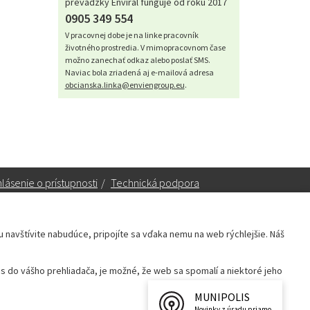
prevádzky Enviral funguje od roku 2017
0905 349 554
V pracovnej dobe je na linke pracovník
životného prostredia. V mimopracovnom čase
možno zanechať odkaz alebo poslať SMS.
Naviac bola zriadená aj e-mailová adresa
obcianska.linka@enviengroup.eu
.
lásenie o prístupnosti
/
Technická podpora
ku navštívite nabudúce, pripojíte sa vďaka nemu na web rýchlejšie. Náš
Sekretariát:
sekretariat@leopoldov.sk
 do vášho prehliadača, je možné, že web sa spomalí a niektoré jeho
Primátorka:
primatorka@leopoldov.sk
Webmaster:
webmaster@leopoldov.sk
MUNIPOLIS
Novinky z úradu priamo