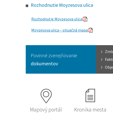
Rozhodnutie Moyzesova ulica
Rozhodnutie Moyzesova ulica
Moyzesova ulica – situačná mapa
Zml
Povinné zverejňovanie
Fakt
dokumentov
Obje
Mapový portál
Kronika mesta