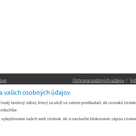
ova
Ochrana osobných údajov
/
Vyh
a vašich osobných údajov
Kontakt:
rí malý textový súbor, ktorý sa uloží vo vašom prehliadači. Ak rovnakú strán
noduchšie.
Telefón:
+42133/285 27 11
ylepšovanie našich web stránok. Ak si nastavíte blokovanie zápisu cookies
Email:
mesto@leopoldov.sk