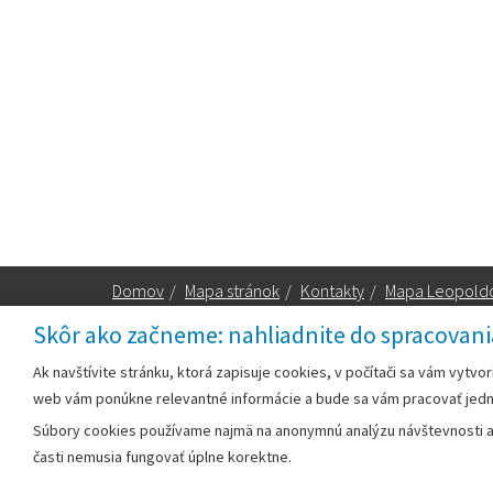
Domov
/
Mapa stránok
/
Kontakty
/
Mapa Leopold
Skôr ako začneme: nahliadnite do spracovani
Za obsah zodpovedá:
Ak navštívite stránku, ktorá zapisuje cookies, v počítači sa vám vytvo
web vám ponúkne relevantné informácie a bude sa vám pracovať jed
Mestský úrad Leopoldov
Súbory cookies používame najmä na anonymnú analýzu návštevnosti a v
Hlohovská cesta 1818/2A
časti nemusia fungovať úplne korektne.
920 41 Leopoldov