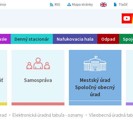
ánia
RSS
Mapa stránky
Tlačiť
asle
Denný stacionár
Nafukovacia hala
Odpad
Spoj
iť
Samospráva
Mestský úrad
Spoločný obecný
úrad
úrad
Elektronická úradná tabuľa - oznamy
Všeobecná úradná tab