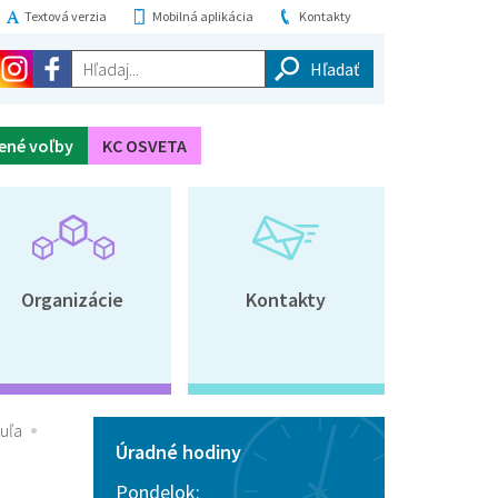
Textová verzia
Mobilná aplikácia
Kontakty
Hľadaj...
ené voľby
KC OSVETA
Organizácie
Kontakty
uľa
Úradné hodiny
Pondelok: