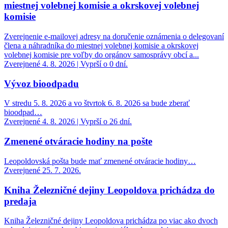
miestnej volebnej komisie a okrskovej volebnej
komisie
Zverejnenie e-mailovej adresy na doručenie oznámenia o delegovaní
člena a náhradníka do miestnej volebnej komisie a okrskovej
volebnej komisie pre voľby do orgánov samosprávy obcí a...
Zverejnené 4. 8. 2026 | Vyprší o 0 dní.
Vývoz bioodpadu
V stredu 5. 8. 2026 a vo štvrtok 6. 8. 2026 sa bude zberať
bioodpad…
Zverejnené 4. 8. 2026 | Vyprší o 26 dní.
Zmenené otváracie hodiny na pošte
Leopoldovská pošta bude mať zmenené otváracie hodiny…
Zverejnené 25. 7. 2026.
Kniha Železničné dejiny Leopoldova prichádza do
predaja
Kniha Železničné dejiny Leopoldova prichádza po viac ako dvoch