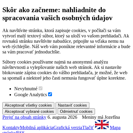
Skôr ako začneme: nahliadnite do
spracovania vašich osobných údajov
Ak navštívite stránku, ktorá zapisuje cookies, v počítači sa vám
vytvorí malý textový súbor, ktorý sa uloží vo vašom prehliadači. Ak
rovnakú stránku navštívite nabudúce, pripojíte sa vďaka nemu na
web rýchlejšie. Náš web vám ponúkne relevantné informácie a bude
sa vám pracovať jednoduchšie.
Súbory cookies používame najmä na anonymnú analýzu
návštevnosti a vylepšovanie našich web stránok. Ak si nastavíte
blokovanie zápisu cookies do vášho prehliadača, je možné, že web
sa spomalí a niektoré jeho časti nemusia fungovať úplne korektne.
Nevyhnutné
Google Analytics
Prejsť na obsah stránky
6. augusta 2026 Meniny má Jozefína
Kontakty
Mobilná aplikácia
Grafická verzia
Tlačiť
Mapa
stránky
RSS