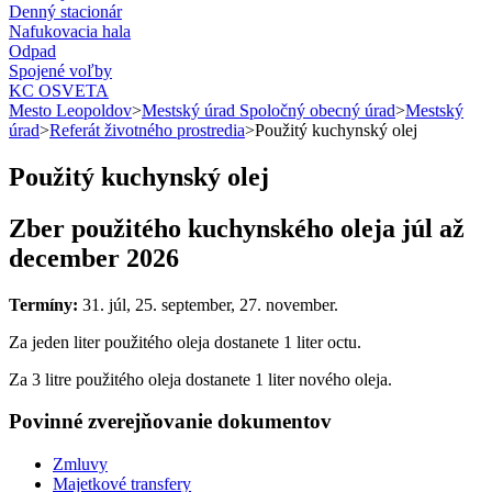
Denný stacionár
Nafukovacia hala
Odpad
Spojené voľby
KC OSVETA
Mesto Leopoldov
>
Mestský úrad Spoločný obecný úrad
>
Mestský
úrad
>
Referát životného prostredia
>
Použitý kuchynský olej
Použitý kuchynský olej
Zber použitého kuchynského oleja júl až
december 2026
Termíny:
31. júl, 25. september, 27. november.
Za jeden liter použitého oleja dostanete 1 liter octu.
Za 3 litre použitého oleja dostanete 1 liter nového oleja.
Povinné zverejňovanie
dokumentov
Zmluvy
Majetkové transfery