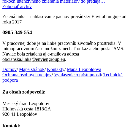
rokoch intenzívneho zbierania materiálov do predaja…
Zobraziť archív
Zelená linka – nahlasovanie pachov prevádzky Enviral funguje od
roku 2017
0905 349 554
V pracovnej dobe je na linke pracovník životného prostredia. V
mimopracovnom čase možno zanechať odkaz alebo poslať SMS.
Naviac bola zriadená aj e-mailová adresa
obcianska.linka@enviengroup.eu
.
Domov
/
Mapa stránok
/
Kontakty
/
Mapa Leopoldova
Ochrana osobných údajov
/
Vyhlásenie o prístupnosti
/
Technická
podpora
Za obsah zodpovedá:
Mestský úrad Leopoldov
Hlohovská cesta 1818/2A
920 41 Leopoldov
Kontakt: