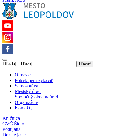
Hľadaj...
O meste
Potrebujem vybaviť
Samospráva
Mestský úrad
Spoločný obecný úrad
Organizácie
Kontakty
Knižnica
CVČ Šidlo
Podujatia
Detské jasle