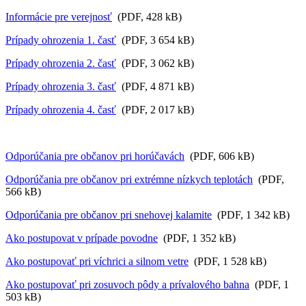
Informácie pre verejnosť
(PDF, 428 kB)
Prípady ohrozenia 1. časť
(PDF, 3 654 kB)
Prípady ohrozenia 2. časť
(PDF, 3 062 kB)
Prípady ohrozenia 3. časť
(PDF, 4 871 kB)
Prípady ohrozenia 4. časť
(PDF, 2 017 kB)
Odporúčania pre občanov pri horúčavách
(PDF, 606 kB)
Odporúčania pre občanov pri extrémne nízkych teplotách
(PDF,
566 kB)
Odporúčania pre občanov pri snehovej kalamite
(PDF, 1 342 kB)
Ako postupovat v prípade povodne
(PDF, 1 352 kB)
Ako postupovať pri víchrici a silnom vetre
(PDF, 1 528 kB)
Ako postupovať pri zosuvoch pôdy a prívalového bahna
(PDF, 1
503 kB)