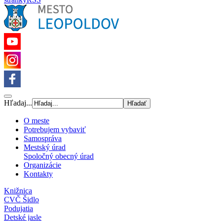
Hľadaj...
O meste
Potrebujem vybaviť
Samospráva
Mestský úrad
Spoločný obecný úrad
Organizácie
Kontakty
Knižnica
CVČ Šidlo
Podujatia
Detské jasle