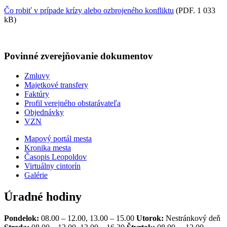
Čo robiť v prípade krízy alebo ozbrojeného konfliktu
(PDF. 1 033
kB)
Povinné zverejňovanie
dokumentov
Zmluvy
Majetkové transfery
Faktúry
Profil verejného obstarávateľa
Objednávky
VZN
Mapový portál mesta
Kronika mesta
Časopis Leopoldov
Virtuálny cintorín
Galérie
Úradné hodiny
Pondelok:
08.00 – 12.00, 13.00 – 15.00
Utorok:
Nestránkový deň