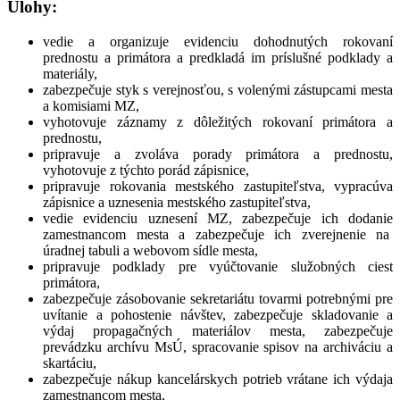
Úlohy:
vedie a organizuje evidenciu dohodnutých rokovaní
prednostu a primátora a predkladá im príslušné podklady a
materiály,
zabezpečuje styk s verejnosťou, s volenými zástupcami mesta
a komisiami MZ,
vyhotovuje záznamy z dôležitých rokovaní primátora a
prednostu,
pripravuje a zvoláva porady primátora a prednostu,
vyhotovuje z týchto porád zápisnice,
pripravuje rokovania mestského zastupiteľstva, vypracúva
zápisnice a uznesenia mestského zastupiteľstva,
vedie evidenciu uznesení MZ, zabezpečuje ich dodanie
zamestnancom mesta a zabezpečuje ich zverejnenie na
úradnej tabuli a webovom sídle mesta,
pripravuje podklady pre vyúčtovanie služobných ciest
primátora,
zabezpečuje zásobovanie sekretariátu tovarmi potrebnými pre
uvítanie a pohostenie návštev, zabezpečuje skladovanie a
výdaj propagačných materiálov mesta, zabezpečuje
prevádzku archívu MsÚ, spracovanie spisov na archiváciu a
skartáciu,
zabezpečuje nákup kancelárskych potrieb vrátane ich výdaja
zamestnancom mesta,