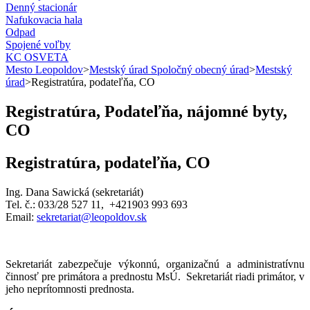
Denný stacionár
Nafukovacia hala
Odpad
Spojené voľby
KC OSVETA
Mesto Leopoldov
>
Mestský úrad Spoločný obecný úrad
>
Mestský
úrad
>
Registratúra, podateľňa, CO
Registratúra, Podateľňa, nájomné byty,
CO
Registratúra, podateľňa, CO
Ing. Dana Sawická (sekretariát)
Tel. č.: 033/28 527 11, +421903 993 693
Email:
sekretariat@leopoldov.sk
Sekretariát zabezpečuje výkonnú, organizačnú a administratívnu
činnosť pre primátora a prednostu MsÚ. Sekretariát riadi primátor, v
jeho neprítomnosti prednosta.