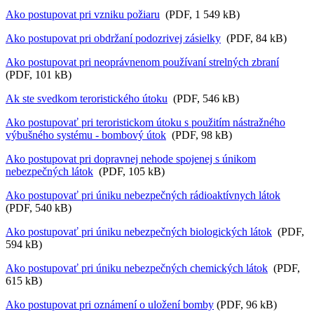
Ako postupovat pri vzniku požiaru
(PDF, 1 549 kB)
Ako postupovat pri obdržaní podozrivej zásielky
(PDF, 84 kB)
Ako postupovat pri neoprávnenom používaní strelných zbraní
(PDF, 101 kB)
Ak ste svedkom teroristického útoku
(PDF, 546 kB)
Ako postupovať pri teroristickom útoku s použitím nástražného
výbušného systému - bombový útok
(PDF, 98 kB)
Ako postupovat pri dopravnej nehode spojenej s únikom
nebezpečných látok
(PDF, 105 kB)
Ako postupovať pri úniku nebezpečných rádioaktívnych látok
(PDF, 540 kB)
Ako postupovať pri úniku nebezpečných biologických látok
(PDF,
594 kB)
Ako postupovať pri úniku nebezpečných chemických látok
(PDF,
615 kB)
Ako postupovat pri oznámení o uložení bomby
(PDF, 96 kB)