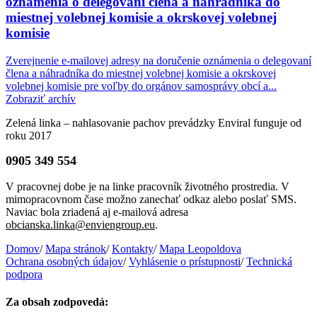
oznámenia o delegovaní člena a náhradníka do
miestnej volebnej komisie a okrskovej volebnej
komisie
Zverejnenie e-mailovej adresy na doručenie oznámenia o delegovaní
člena a náhradníka do miestnej volebnej komisie a okrskovej
volebnej komisie pre voľby do orgánov samosprávy obcí a...
Zobraziť archív
Zelená linka – nahlasovanie pachov prevádzky Enviral funguje od
roku 2017
0905 349 554
V pracovnej dobe je na linke pracovník životného prostredia. V
mimopracovnom čase možno zanechať odkaz alebo poslať SMS.
Naviac bola zriadená aj e-mailová adresa
obcianska.linka@enviengroup.eu
.
Domov
/
Mapa stránok
/
Kontakty
/
Mapa Leopoldova
Ochrana osobných údajov
/
Vyhlásenie o prístupnosti
/
Technická
podpora
Za obsah zodpovedá: