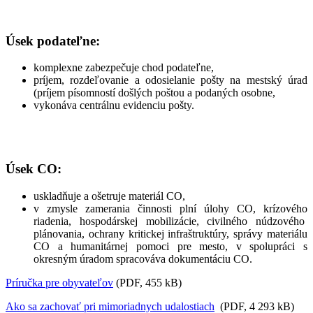
Úsek podateľne:
komplexne zabezpečuje chod podateľne,
príjem, rozdeľovanie a odosielanie pošty na mestský úrad
(príjem písomností došlých poštou a podaných osobne,
vykonáva centrálnu evidenciu pošty.
Úsek CO:
uskladňuje a ošetruje materiál CO,
v zmysle zamerania činnosti plní úlohy CO, krízového
riadenia, hospodárskej mobilizácie, civilného núdzového
plánovania, ochrany kritickej infraštruktúry, správy materiálu
CO a humanitárnej pomoci pre mesto, v spolupráci s
okresným úradom spracováva dokumentáciu CO.
Príručka pre obyvateľov
(PDF, 455 kB)
Ako sa zachovať pri mimoriadnych udalostiach
(PDF, 4 293 kB)