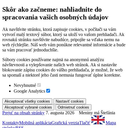
Skôr ako začneme: nahliadnite do
spracovania vašich osobných údajov
Ak navštívite stránku, ktorá zapisuje cookies, v počítači sa vám
vytvorí malý textový súbor, ktorý sa uloží vo vašom prehliadači. Ak
rovnakú stránku navštívite nabudúce, pripojíte sa vďaka nemu na
web rýchlejšie. Náš web vám ponúkne relevantné informácie a bude
sa vám pracovať jednoduchšie.
Súbory cookies používame najmä na anonymnú analýzu
návštevnosti a vylepšovanie našich web stránok. Ak si nastavíte
blokovanie zápisu cookies do vášho prehliadača, je možné, že web
sa spomalí a niektoré jeho časti nemusia fungovať úplne korektne.
Nevyhnutné
Google Analytics
Prejsť na obsah stránky
7. augusta 2026 Meniny má Štefánia
Kontakty
Mobilná aplikácia
Grafická verzia
Tlačiť
Mapa
stránky
RSS